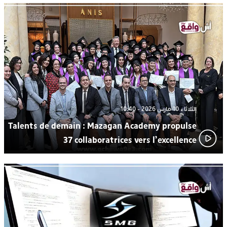
رهينتين من قبضة ذي سوابق بالجديدة
اتحاد المقاولات الإعلامية يقود قاطرة التكوين بالجديدة ويستضيف
17:27
الإعلامي سعيد بلفقير في دورة استثنائية
ترسيخا لثقافة ترشيد الموارد المائية.. اختتام فعاليات النسخة الثانية
23:18
من “القرية الذكية للماء” بمركز الاصطياف ببوزنيقة
الثلاثاء 10 مارس 2026 - 10:40
Talents de demain : Mazagan Academy propulse
37 collaboratrices vers l’excellence