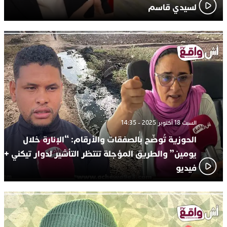
لسيدي قاسم
السبت 18 أكتوبر 2025 - 14:35
الحوزية تُوضّح بالصفقات والأرقام: “الإنارة خلال
يومين” والطريق المؤجلة تنتظر التأشير لدوار تيكني +
فيديو