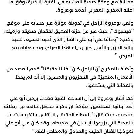
معاناة مع وعكة صحية ألمت به في الفترة الأخيرة، وفق ما
أعلنه المخرج المغربي أحمد بوعروة.
ونعى بوعروة الراحل في تدوينة مؤثرة عبر حسابه على موقع
“فيسبوك”، حيث عبر عن حزنه العميق لفقدان صديقه وزميله،
وكتب: “وداعًا علي أبو علي، الفنان الذي أحبه الجميع. تلقينا
ببالغ الحزن والأسى خبر رحيله هذا الصباح، بعد معاناة مع
المرض.”
وأضاف المخرج أن الراحل كان “فنانًا حقيقيًا” قدم العديد من
الأعمال المتميزة في التلفزيون والمسرح، إلا أنه لم يحظَ
بالمكانة التي يستحقها.
كما أشار بوعروة إلى أن الساحة الفنية فقدت برحيل أبو علي
أحد أبنائها المخلصين، مؤكدًا أن ذكراه ستظل خالدة بين زملائه
ومحبيه، حيث قال: “العطاء الحقيقي لا يُقاس بالتكريمات، بل
بالمحبة التي يزرعها الإنسان في محيطه، وقد كان علي أبو علي
نموذجًا للفنان الطيب والصادق والمخلص لفنه.”