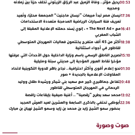
رحيل مؤثر.. وفاة الزميل عبد الرزاق الزيتوني تخلف حزناً بين زملائه
00:53
ومحبيه
نيسان مصر تبدأ مبيعات “نيسان ماجنيت” المجمعة محليًا، وتُعِيد
17:36
تعريف فئة السيارات الرياضية المدمجة متعددة الاستخدامات
مع « The Next Ad » ، إنوي يُسند حملته الإعلانية المقبلة إلى
16:41
الشباب المغربي
أكثر من 45 ألف متفرج يختتمون فعاليات المهرجان المتوسطي
18:38
للناظور في أجواء استثنائية
تصريح الناطق الرسمي باسم وزارة الداخلية حول الأحداث التي عرفتها
15:10
مؤخرا نقاط العبور المؤدية إلى مدينتي سبتة ومليلية
نحو إعلام أقوى وأكثر احترافية.. نجاح باهر للدورة التكوينية لاتحاد
01:30
المقاولات الإعلامية بالجديدة + صور
تفاعل جماهيري كبير مع سعيد بني شيكر ورشيدة طلال ووليد
20:48
الرحماني في المهرجان المتوسطي للناظور
محمد سعد يطرح “رقصينا” .. أغنية صيفية بإيقاعات راقصة
13:02
أبوظبي تحتفي بالذكرى السابعة والعشرين لعيد العرش المجيد
22:36
بحضور سمو الشيخ زايد بن محمد بن زايد وسمو الشيخ نهيان بن مبارك
دنيا بوطازوت تواصل تألقها الفني وتؤكد مكانتها بأداء مميز في
13:30
“كوفرة فالغيس”
صوت وصورة
يقظة أمنية تنهي كابوس الفتاة القاصر: كواليس مثيرة لعملية تحرير
19:11