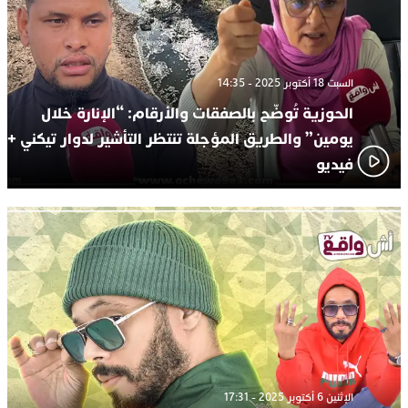
السبت 18 أكتوبر 2025 - 14:35
الحوزية تُوضّح بالصفقات والأرقام: “الإنارة خلال
يومين” والطريق المؤجلة تنتظر التأشير لدوار تيكني +
فيديو
الإثنين 6 أكتوبر 2025 - 17:31