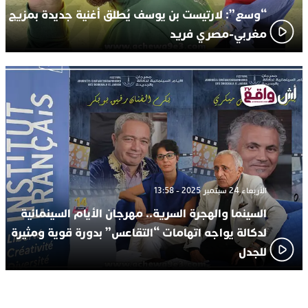
“وسع”: لارتيست بن يوسف يُطلق أغنية جديدة بمزيج
مغربي-مصري فريد
الأربعاء 24 سبتمبر 2025 - 13:58
السينما والهجرة السرية.. مهرجان الأيام السينمائية
لدكالة يواجه اتهامات “التقاعس” بدورة قوية ومثيرة
للجدل