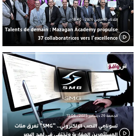
الثلاثاء 10 مارس 2026 - 10:40
Talents de demain : Mazagan Academy propulse
37 collaboratrices vers l’excellence
الجمعة 26 ديسمبر 2025 - 13:04
تسونامي النصب الإلكتروني.. “SMG” تغرق مئات
المستثمرين المغاربة وتختفي في لمح البصر