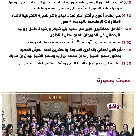
تصريح الناطق الرسمي باسم وزارة الداخلية حول الأحداث التي عرفتها
15:10
مؤخرا نقاط العبور المؤدية إلى مدينتي سبتة ومليلية
نحو إعلام أقوى وأكثر احترافية.. نجاح باهر للدورة التكوينية لاتحاد
01:30
المقاولات الإعلامية بالجديدة + صور
تفاعل جماهيري كبير مع سعيد بني شيكر ورشيدة طلال ووليد
20:48
الرحماني في المهرجان المتوسطي للناظور
محمد سعد يطرح “رقصينا” .. أغنية صيفية بإيقاعات راقصة
13:02
أبوظبي تحتفي بالذكرى السابعة والعشرين لعيد العرش المجيد
22:36
بحضور سمو الشيخ زايد بن محمد بن زايد وسمو الشيخ نهيان بن مبارك
دنيا بوطازوت تواصل تألقها الفني وتؤكد مكانتها بأداء مميز في
13:30
“كوفرة فالغيس”
يقظة أمنية تنهي كابوس الفتاة القاصر: كواليس مثيرة لعملية تحرير
19:11
صوت وصورة
رهينتين من قبضة ذي سوابق بالجديدة
اتحاد المقاولات الإعلامية يقود قاطرة التكوين بالجديدة ويستضيف
17:27
الإعلامي سعيد بلفقير في دورة استثنائية
ترسيخا لثقافة ترشيد الموارد المائية.. اختتام فعاليات النسخة الثانية
23:18
من “القرية الذكية للماء” بمركز الاصطياف ببوزنيقة
من الراب والراي إلى العيطة والأغنية الأمازيغية.. مهرجان الناظور
17:36
المتوسطي يحتفي بتنوع الموسيقى المغربية