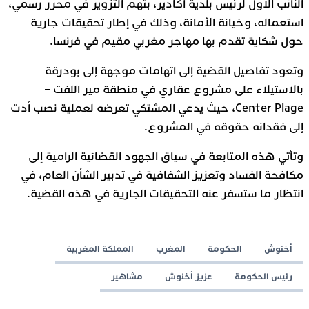
النائب الأول لرئيس بلدية أكادير، بتهم التزوير في محرر رسمي،
استعماله، وخيانة الأمانة، وذلك في إطار تحقيقات جارية
حول شكاية تقدم بها مهاجر مغربي مقيم في فرنسا.
وتعود تفاصيل القضية إلى اتهامات موجهة إلى بودرقة
بالاستيلاء على مشروع عقاري في منطقة مير اللفت –
Center Plage، حيث يدعي المشتكي تعرضه لعملية نصب أدت
إلى فقدانه حقوقه في المشروع.
وتأتي هذه المتابعة في سياق الجهود القضائية الرامية إلى
مكافحة الفساد وتعزيز الشفافية في تدبير الشأن العام، في
انتظار ما ستسفر عنه التحقيقات الجارية في هذه القضية.
أخنوش
الحكومة
المغرب
المملكة المغربية
رئيس الحكومة
عزيز أخنوش
مشاهير