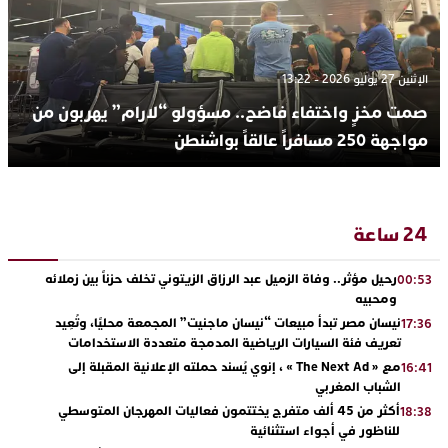
الإثنين 27 يوليو 2026 - 13:22
صمت مخزٍ واختفاء فاضح.. مسؤولو “لارام” يهربون من
مواجهة 250 مسافراً عالقاً بواشنطن
24 ساعة
رحيل مؤثر.. وفاة الزميل عبد الرزاق الزيتوني تخلف حزناً بين زملائه
00:53
ومحبيه
نيسان مصر تبدأ مبيعات “نيسان ماجنيت” المجمعة محليًا، وتُعِيد
17:36
تعريف فئة السيارات الرياضية المدمجة متعددة الاستخدامات
مع « The Next Ad » ، إنوي يُسند حملته الإعلانية المقبلة إلى
16:41
الشباب المغربي
أكثر من 45 ألف متفرج يختتمون فعاليات المهرجان المتوسطي
18:38
للناظور في أجواء استثنائية