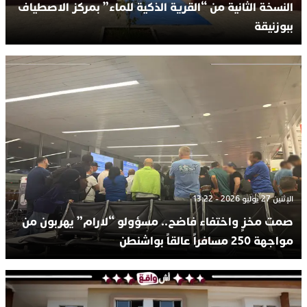
النسخة الثانية من “القرية الذكية للماء” بمركز الاصطياف
ببوزنيقة
الإثنين 27 يوليو 2026 - 13:22
صمت مخزٍ واختفاء فاضح.. مسؤولو “لارام” يهربون من
مواجهة 250 مسافراً عالقاً بواشنطن