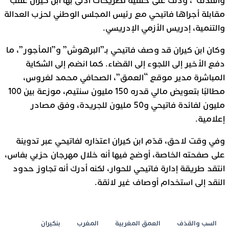
والقذف”، وذلك على خلفية تصريحات أدلى بها ابن كيران عقب
مقابلة أجراها فاتيحي مع رئيس المجلس الوطني لحزب العدالة
والتنمية، إدريس الأزمي الإدريسي.
وكان ابن كيران قد وصف فاتيحي بـ”البرهوش” و”المأجور”، ما
دفع الأخير إلى اللجوء إلى القضاء. كما انضم إلى الشكاية
المباشرة مدير موقع “العمق”، الصحافي محمد لغروس،
مطالبًا بتعويض مالي قدره 150 مليون سنتيم، موزعة بين 100
مليون لفائدة فاتيحي و50 مليون للجريدة، وفق مصادر
إعلامية.
وفي وقت لاحق، قدّم ابن كيران اعتذاره لفاتيحي عبر تدوينة
على صفحته الخاصة، أوضح فيها أنه خلال مهرجان حزبي بفاس،
انتقد طريقة إدارة فاتيحي للحوار، لكنه أدرك أنه تجاوز حدود
النقد إلى استخدام أوصاف غير لائقة.
السب والقذف
العمق المغربية
المغرب
بنكيران