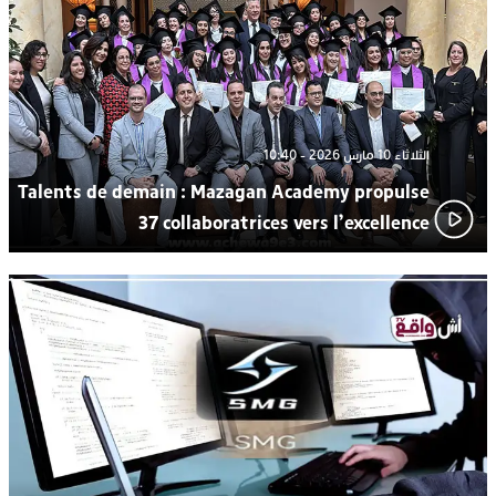
من الراب والراي إلى العيطة والأغنية الأمازيغية.. مهرجان الناظور
17:36
المتوسطي يحتفي بتنوع الموسيقى المغربية
الثلاثاء 10 مارس 2026 - 10:40
Talents de demain : Mazagan Academy propulse
37 collaboratrices vers l’excellence