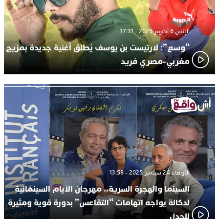
الإثنين 6 أكتوبر 2025 - 17:31
“وسع”: لارتيست بن يوسف يُطلق أغنية جديدة بمزيج
مغربي-مصري فريد
الأربعاء 24 سبتمبر 2025 - 13:58
السينما والهجرة السرية.. مهرجان الأيام السينمائية
لدكالة يواجه اتهامات “التقاعس” بدورة قوية ومثيرة
للجدل