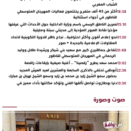
الشباب المغربي
أكثر من 45 ألف متفرج يختتمون فعاليات المهرجان المتوسطي
18:38
للناظور في أجواء استثنائية
تصريح الناطق الرسمي باسم وزارة الداخلية حول الأحداث التي عرفتها
15:10
مؤخرا نقاط العبور المؤدية إلى مدينتي سبتة ومليلية
نحو إعلام أقوى وأكثر احترافية.. نجاح باهر للدورة التكوينية لاتحاد
01:30
المقاولات الإعلامية بالجديدة + صور
تفاعل جماهيري كبير مع سعيد بني شيكر ورشيدة طلال ووليد
20:48
الرحماني في المهرجان المتوسطي للناظور
محمد سعد يطرح “رقصينا” .. أغنية صيفية بإيقاعات راقصة
13:02
أبوظبي تحتفي بالذكرى السابعة والعشرين لعيد العرش المجيد
22:36
بحضور سمو الشيخ زايد بن محمد بن زايد وسمو الشيخ نهيان بن مبارك
دنيا بوطازوت تواصل تألقها الفني وتؤكد مكانتها بأداء مميز في
13:30
“كوفرة فالغيس”
يقظة أمنية تنهي كابوس الفتاة القاصر: كواليس مثيرة لعملية تحرير
19:11
صوت وصورة
رهينتين من قبضة ذي سوابق بالجديدة
اتحاد المقاولات الإعلامية يقود قاطرة التكوين بالجديدة ويستضيف
17:27
الإعلامي سعيد بلفقير في دورة استثنائية
ترسيخا لثقافة ترشيد الموارد المائية.. اختتام فعاليات النسخة الثانية
23:18
من “القرية الذكية للماء” بمركز الاصطياف ببوزنيقة