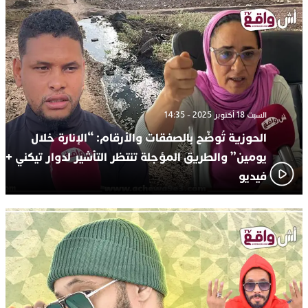
السبت 18 أكتوبر 2025 - 14:35
الحوزية تُوضّح بالصفقات والأرقام: “الإنارة خلال
يومين” والطريق المؤجلة تنتظر التأشير لدوار تيكني +
فيديو