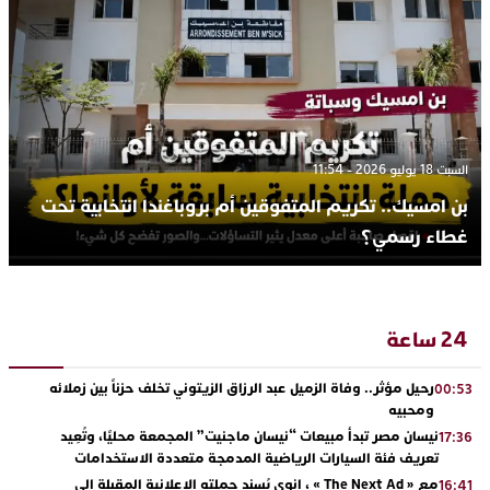
السبت 18 يوليو 2026 - 11:54
بن امسيك.. تكريم المتفوقين أم بروباغندا انتخابية تحت
غطاء رسمي؟
24 ساعة
رحيل مؤثر.. وفاة الزميل عبد الرزاق الزيتوني تخلف حزناً بين زملائه
00:53
ومحبيه
نيسان مصر تبدأ مبيعات “نيسان ماجنيت” المجمعة محليًا، وتُعِيد
17:36
تعريف فئة السيارات الرياضية المدمجة متعددة الاستخدامات
مع « The Next Ad » ، إنوي يُسند حملته الإعلانية المقبلة إلى
16:41