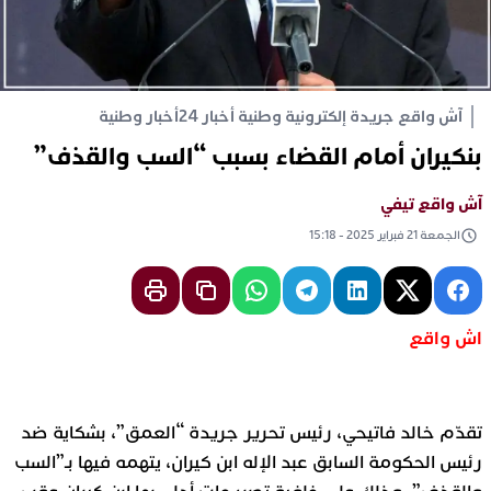
آش واقع جريدة إلكترونية وطنية أخبار 24
أخبار وطنية
بنكيران أمام القضاء بسبب “السب والقذف”
آش واقع تيفي
الجمعة 21 فبراير 2025 - 15:18
اش واقع
تقدّم خالد فاتيحي، رئيس تحرير جريدة “العمق”، بشكاية ضد
رئيس الحكومة السابق عبد الإله ابن كيران، يتهمه فيها بـ”السب