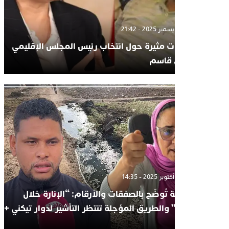
الأحد 7 ديسمبر 2025 - 21:42
تساؤلات مثيرة حول انتخاب رئيس المجلس الإقليمي
لسيدي قاسم
السبت 18 أكتوبر 2025 - 14:35
الحوزية تُوضّح بالصفقات والأرقام: “الإنارة خلال
يومين” والطريق المؤجلة تنتظر التأشير لدوار تيكني +
فيديو