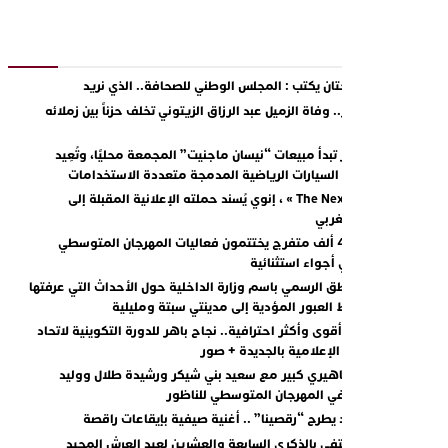
دريس شحتان يكتب : المجلس الوطني للصحافة.. الذي نريد
حيل مؤثر.. وفاة الزميل عبد الرزاق الزيتوني تخلف حزناً بين زملائه
محبيه
سان مصر تبدأ مبيعات “نيسان ماجنيت” المجمعة محليًا، وتُعِيد
عريف فئة السيارات الرياضية المدمجة متعددة الاستخدامات
مع « The Next Ad » ، إنوي يُسند حملته الإعلانية المقبلة إلى
لشباب المغربي
أكثر من 45 ألف متفرج يختتمون فعاليات المهرجان المتوسطي
لناظور في أجواء استثنائية
ريح الناطق الرسمي باسم وزارة الداخلية حول الأحداث التي عرفتها
خرا نقاط العبور المؤدية إلى مدينتي سبتة ومليلية
حو إعلام أقوى وأكثر احترافية.. نجاح باهر للدورة التكوينية لاتحاد
لمقاولات الإعلامية بالجديدة + صور
فاعل جماهيري كبير مع سعيد بني شيكر ورشيدة طلال ووليد
لرحماني في المهرجان المتوسطي للناظور
حمد سعد يطرح “رقصينا” .. أغنية صيفية بإيقاعات راقصة
بوظبي تحتفي بالذكرى السابعة والعشرين لعيد العرش المجيد