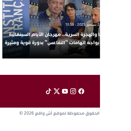
الأربعاء 24 سبتمبر 2025 - 13:58
السينما والهجرة السرية.. مهرجان الأيام السينمائية
لدكالة يواجه اتهامات “التقاعس” بدورة قوية ومثيرة
للجدل
جميع الحقوق محفوظة لموقع أش واقع 2026 ©