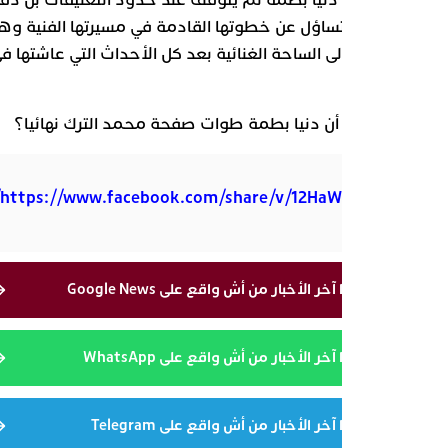
حول رد دنيا بطمة لم يتوقف عند حدود التعليقات بل دفع
ين إلى التساؤل عن خطوتها القادمة في مسيرتها الفنية وهل
بقوة إلى الساحة الغنائية بعد كل الأحداث التي عاشتها في
الأخير.
قدون أن دنيا بطمة طوات صفحة محمد الترك نهائيا؟
https://www.facebook.com/share/v/12HaWBuZBby
تابعوا آخر الأخبار من أش واقع على Google News
تابعوا آخر الأخبار من أش واقع على WhatsApp
تابعوا آخر الأخبار من أش واقع على Telegram