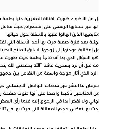
اب طويل عن الأضواء ظهرت الفنانة المغربية دنيا بطمة في
 مباشر لها عبر حسابها الرسمي على إنستغرام حيث تفاعل معها
ر من متابعيها الذين انهالوا عليها بالأسئلة حول حياتها
ة والمهنية بعد فترة صعبة مرت بها أحد الأسئلة التي لفتت
ه كان حول إمكانية عودتها إلى زوجها السابق المنتج البحريني
لترك وهو السؤال الذي بدا أنه فاجأ بطمة حيث ظهرت على
 الصدمة قبل أن ترد بسخرية قائلة “الله يحفظني الله ينجيني
 وهو الرد الذي أثار موجة واسعة من التفاعل بين جمهورها.
بطمة سرعان ما انتشر عبر منصات التواصل الاجتماعي حيث
 العديد من المتابعين تأكيدا واضحا على أنها طوت صفحة زواجها
بشكل نهائي ولا تفكر أبدا في الرجوع إليه فيما رأى البعض أن
ة التي ردت بها تعكس حجم المعاناة التي مرت بها في تلك
.