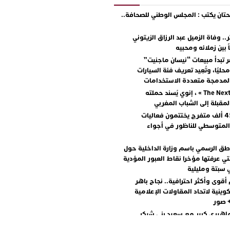
ان يكتب : المجلس الوطني للصحافة..
.. وفاة الزميل عبد الرزاق الزيتوني
ً بين زملائه ومحبيه
 تبدأ مبيعات “نيسان ماجنيت”
ليًا، وتُعِيد تعريف فئة السيارات
المدمجة متعددة الاستخدامات
مع « The Next Ad » ، إنوي يُسند حملته
المقبلة إلى الشباب المغربي
أكثر من 45 ألف متفرج يختتمون فعاليات
المتوسطي للناظور في أجواء
اطق الرسمي باسم وزارة الداخلية حول
تي عرفتها مؤخرا نقاط العبور المؤدية
 سبتة ومليلية
أقوى وأكثر احترافية.. نجاح باهر
كوينية لاتحاد المقاولات الإعلامية
+ صور
اهيري كبير مع سعيد بني شيكر
لال ووليد الرحماني في المهرجان