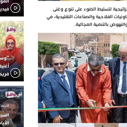
المؤج
فيدي
اتيجية لتسليط الضوء على تنوع وغنى
ونيات الفلاحية والصناعات التقليدية، في
النهوض بالتنمية المجالية.
الإثنين 6 أكتوبر 2025 - 17:31
“وسع
أغني
فريد
الأربعاء 24 سبتمبر 2025 -
السين
الأيا