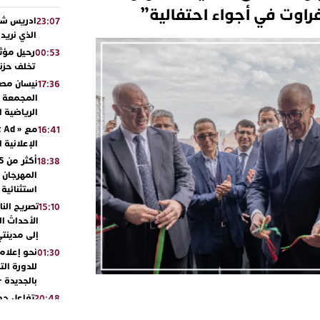
فراوت في أجواء احتفالية”
ادريس شحت
23:07
الذي نريد
رحيل مؤثر
00:53
تخلف حزنا
نيسان مصر
17:36
المجمعة مح
الرياضية 
16:41
الإعلانية 
18:38
المهرجان 
استثنائية
تصريح الن
15:10
الأحداث ال
إلى مدينتي
نحو إعلام 
01:30
للدورة الت
بالجديدة 
تفاعل جم
20:48
ورشيدة ط