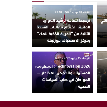
الثلاثاء 28 يوليو 2026 - 23:18
لتي
ترسيخا لثقافة ترشيد الموارد
المائية.. اختتام فعاليات النسخة
الثانية من “القرية الذكية للماء”
بمركز الاصطياف ببوزنيقة
الأربعاء 15 يوليو 2026 - 12:18
Technovation 2026 : المعلومة،
المستهلك والحد من المخاطر …
المواطن في صلب السياسات
الصحية