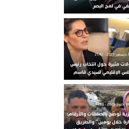
في في لمح البصر
لات مثيرة حول انتخاب رئيس
لس الإقليمي لسيدي قاسم
ية تُوضّح بالصفقات والأرقام:
ارة خلال يومين” والطريق