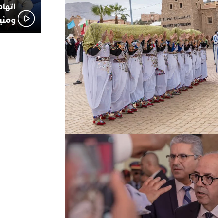
اتهام
ومثير