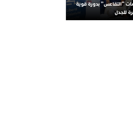
ات “التقاعس” بدورة قوية
ة للجدل