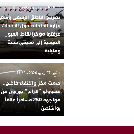
الثلاثاء 4 أغسطس 2026 - 15:10
تصريح الناطق الرسمي باسم
وزارة الداخلية حول الأحداث ا
عرفتها مؤخرا نقاط العبور
المؤدية إلى مدينتي سبتة
ومليلية
الإثنين 27 يوليو 2026 - 13:22
صمت مخزٍ واختفاء فاضح..
مسؤولو “لارام” يهربون من
مواجهة 250 مسافراً عالقاً
بواشنطن