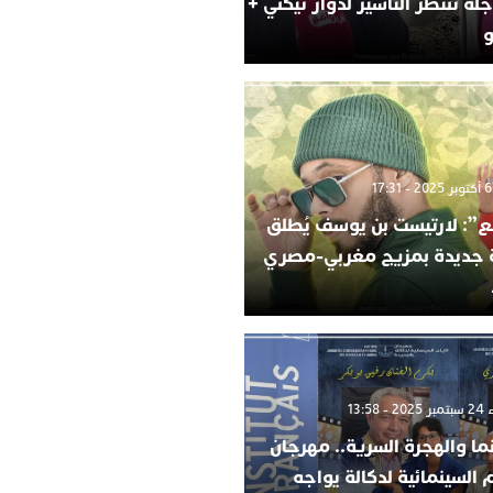
لة تنتظر التأشير لدوار تيكني +
و
”: لارتيست بن يوسف يُطلق
ة جديدة بمزيج مغربي-مصري
 13:58
ما والهجرة السرية.. مهرجان
م السينمائية لدكالة يواجه