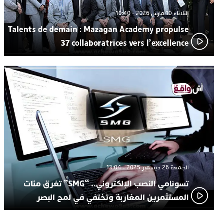
الثلاثاء 10 مارس 2026 - 10:40
Talents de demain : Mazagan Academy propulse
37 collaboratrices vers l’excellence
الجمعة 26 ديسمبر 2025 - 13:04
تسونامي النصب الإلكتروني.. “SMG” تغرق مئات
المستثمرين المغاربة وتختفي في لمح البصر