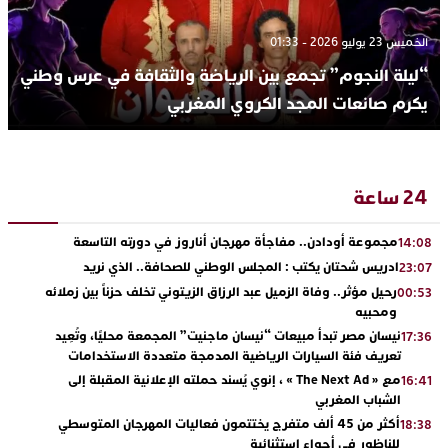
الخميس 23 يوليو 2026 - 01:33
“ليلة النجوم” تجمع بين الرياضة والثقافة في عرس وطني
يكرم صانعات المجد الكروي المغربي
24 ساعة
مجموعة أودادن.. مفاجأة مهرجان أناروز في دورته التاسعة
14:08
ادريس شحتان يكتب : المجلس الوطني للصحافة.. الذي نريد
23:07
رحيل مؤثر.. وفاة الزميل عبد الرزاق الزيتوني تخلف حزناً بين زملائه
00:53
ومحبيه
نيسان مصر تبدأ مبيعات “نيسان ماجنيت” المجمعة محليًا، وتُعِيد
17:36
تعريف فئة السيارات الرياضية المدمجة متعددة الاستخدامات
مع « The Next Ad » ، إنوي يُسند حملته الإعلانية المقبلة إلى
16:41
الشباب المغربي
أكثر من 45 ألف متفرج يختتمون فعاليات المهرجان المتوسطي
18:38
للناظور في أجواء استثنائية