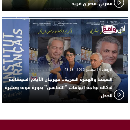
مغربي-مصري فريد
الأربعاء 24 سبتمبر 2025 - 13:58
السينما والهجرة السرية.. مهرجان الأيام السينمائية
لدكالة يواجه اتهامات “التقاعس” بدورة قوية ومثيرة
للجدل