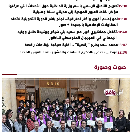
تصريح الناطق الرسمي باسم وزارة الداخلية حول الأحداث التي عرفتها
15:10
مؤخرا نقاط العبور المؤدية إلى مدينتي سبتة ومليلية
نحو إعلام أقوى وأكثر احترافية.. نجاح باهر للدورة التكوينية لاتحاد
01:30
المقاولات الإعلامية بالجديدة + صور
تفاعل جماهيري كبير مع سعيد بني شيكر ورشيدة طلال ووليد
20:48
الرحماني في المهرجان المتوسطي للناظور
محمد سعد يطرح “رقصينا” .. أغنية صيفية بإيقاعات راقصة
13:02
أبوظبي تحتفي بالذكرى السابعة والعشرين لعيد العرش المجيد
22:36
بحضور سمو الشيخ زايد بن محمد بن زايد وسمو الشيخ نهيان بن مبارك
دنيا بوطازوت تواصل تألقها الفني وتؤكد مكانتها بأداء مميز في
13:30
صوت وصورة
“كوفرة فالغيس”
يقظة أمنية تنهي كابوس الفتاة القاصر: كواليس مثيرة لعملية تحرير
19:11
رهينتين من قبضة ذي سوابق بالجديدة
اتحاد المقاولات الإعلامية يقود قاطرة التكوين بالجديدة ويستضيف
17:27
الإعلامي سعيد بلفقير في دورة استثنائية