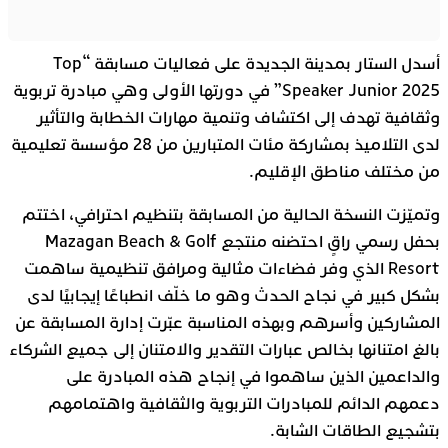
أسدل الستار بمدينة الجديدة على فعاليات مسابقة “Top
Speaker Junior 2025” في دورتها الأولى وهي مبادرة تربوية
وثقافية تهدف إلى اكتشاف وتنمية مهارات الخطابة والتأثير
لدى التلاميذ بمشاركة مئات المتبارين من 28 مؤسسة تعليمية
من مختلف مناطق الإقليم.
وتميّزت النسخة الحالية من المسابقة بتنظيم احترافي، اختتم
بحفل رسمي راقٍ احتضنه منتجع Mazagan Beach & Golf
Resort الذي وفر فضاءات مثالية ومرافق تنظيمية ساهمت
بشكل كبير في نجاح الحدث وهو ما خلّف انطباعًا إيجابيًا لدى
المشاركين وأسرهم وبهذه المناسبة عبّرت إدارة المسابقة عن
بالغ امتنانها بخالص عبارات التقدير والامتنان إلى جميع الشركاء
والداعمين الذين ساهموا في إنجاح هذه المبادرة على
دعمهم الدائم للمبادرات التربوية والثقافية واهتمامهم
بتشجيع الطاقات الشابة.