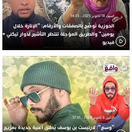
السبت 18 أكتوبر 2025 - 14:35
الحوزية تُوضّح بالصفقات والأرقام: “الإنارة خلال
يومين” والطريق المؤجلة تنتظر التأشير لدوار تيكني +
فيديو
الإثنين 6 أكتوبر 2025 - 17:31
“وسع”: لارتيست بن يوسف يُطلق أغنية جديدة بمزيج