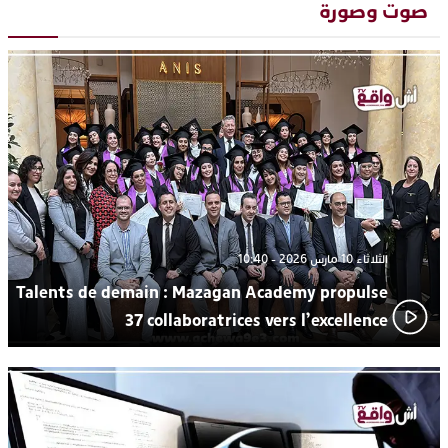
“كوفرة فالغيس”
صوت وصورة
يقظة أمنية تنهي كابوس الفتاة القاصر: كواليس مثيرة لعملية تحرير
19:11
رهينتين من قبضة ذي سوابق بالجديدة
اتحاد المقاولات الإعلامية يقود قاطرة التكوين بالجديدة ويستضيف
17:27
الإعلامي سعيد بلفقير في دورة استثنائية
ترسيخا لثقافة ترشيد الموارد المائية.. اختتام فعاليات النسخة الثانية
23:18
من “القرية الذكية للماء” بمركز الاصطياف ببوزنيقة
الثلاثاء 10 مارس 2026 - 10:40
Talents de demain : Mazagan Academy propulse
37 collaboratrices vers l’excellence