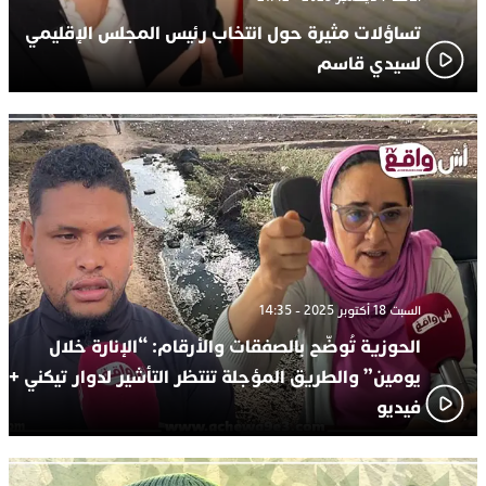
تساؤلات مثيرة حول انتخاب رئيس المجلس الإقليمي
لسيدي قاسم
السبت 18 أكتوبر 2025 - 14:35
الحوزية تُوضّح بالصفقات والأرقام: “الإنارة خلال
يومين” والطريق المؤجلة تنتظر التأشير لدوار تيكني +
فيديو