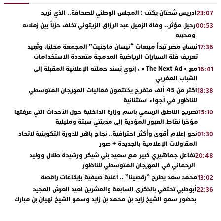
ادريس شحتان يكتب : المجلس الوطني للصحافة.. الذي نريد
23:07
رحيل مؤثر.. وفاة الزميل عبد الرزاق الزيتوني تخلف حزناً بين زملائه
00:53
ومحبيه
نيسان مصر تبدأ مبيعات “نيسان ماجنيت” المجمعة محليًا، وتُعِيد
17:36
تعريف فئة السيارات الرياضية المدمجة متعددة الاستخدامات
مع « The Next Ad » ، إنوي يُسند حملته الإعلانية المقبلة إلى
16:41
الشباب المغربي
أكثر من 45 ألف متفرج يختتمون فعاليات المهرجان المتوسطي
18:38
للناظور في أجواء استثنائية
تصريح الناطق الرسمي باسم وزارة الداخلية حول الأحداث التي عرفتها
15:10
مؤخرا نقاط العبور المؤدية إلى مدينتي سبتة ومليلية
نحو إعلام أقوى وأكثر احترافية.. نجاح باهر للدورة التكوينية لاتحاد
01:30
المقاولات الإعلامية بالجديدة + صور
تفاعل جماهيري كبير مع سعيد بني شيكر ورشيدة طلال ووليد
20:48
الرحماني في المهرجان المتوسطي للناظور
محمد سعد يطرح “رقصينا” .. أغنية صيفية بإيقاعات راقصة
13:02
أبوظبي تحتفي بالذكرى السابعة والعشرين لعيد العرش المجيد
22:36
بحضور سمو الشيخ زايد بن محمد بن زايد وسمو الشيخ نهيان بن مبارك
دنيا بوطازوت تواصل تألقها الفني وتؤكد مكانتها بأداء مميز في
13:30