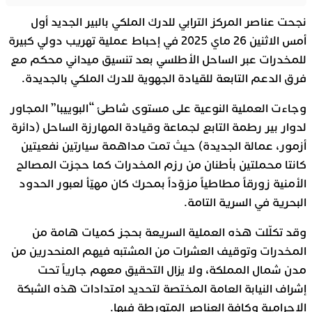
نجحت عناصر المركز الترابي للدرك الملكي بالبير الجديد أول
أمس الاثنين 26 ماي 2025 في إحباط عملية تهريب دولي كبيرة
للمخدرات عبر الساحل الأطلسي بعد تنسيق ميداني محكم مع
فرق الدعم التابعة للقيادة الجهوية للدرك الملكي بالجديدة.
وجاءت العملية النوعية على مستوى شاطئ “البوييبا” المجاور
لدوار بير رطمة التابع لجماعة وقيادة المهارزة الساحل (دائرة
أزمور، عمالة الجديدة) حيث تمت مداهمة سيارتين نفعيتين
كانتا محملتين بأطنان من رزم المخدرات كما حجزت المصالح
الأمنية زورقاً مطاطياً مزوّداً بمحرك كان مهيّأ لعبور الحدود
البحرية في السرية التامة.
وقد تكلّلت هذه العملية السريعة بحجز كميات هامة من
المخدرات وتوقيف العشرات من المشتبه فيهم المنحدرين من
مدن شمال المملكة، ولا يزال التحقيق معهم جارياً تحت
إشراف النيابة العامة المختصة لتحديد امتدادات هذه الشبكة
الإجرامية وكافة العناصر المتورطة فيها.