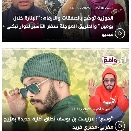
السبت 18 أكتوبر 2025 - 14:35
الحوزية تُوضّح بالصفقات والأرقام: “الإنارة خلال
يومين” والطريق المؤجلة تنتظر التأشير لدوار تيكني +
فيديو
الإثنين 6 أكتوبر 2025 - 17:31
“وسع”: لارتيست بن يوسف يُطلق أغنية جديدة بمزيج
مغربي-مصري فريد