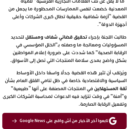
“ما لا يقل عن ثلث العلامات التجارية الفرنسية” للمياه
المعدنية خضعت لنفس الممارسات المحظورة ما يجعل من
القضية “أزمة شفافية حقيقية تطال كبرى الشركات وأعلى
أجهزة الدولة”.
تحقيق قضائي شفاف ومستقل
طالبت اللجنة بإجراء
لتحديد
المسؤوليات ومعالجة ما وصفته بـ”الخلل المؤسسي في
الرقابة الصحية” كما شددت على ضرورة إعلام المواطنين
بشكل واضح بمدى سلامة المنتجات التي تصل إلى الأسواق.
ويُرتقب أن تثير هذه القضية جدلًا واسعًا داخل الأوساط
السياسية والاقتصادية خاصة في ظل تنامي القلق العام بشأن
ثقة المستهلكين
في المنتجات المصنفة على أنها “طبيعية”
و”آمنة” في وقت تتزايد فيه الدعوات لمحاسبة الشركات الكبرى
وتفعيل الرقابة الصارمة.
تابعوا آخر الأخبار من أش واقع على Google News