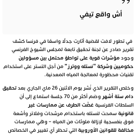
أش واقع تيفي
في تطور لافت لقضية أثارت جدلًا واسعًا في فرنسا كشف
تقرير صادر عن لجنة تحقيق تابعة لمجلس الشيوخ الفرنسي
مؤشرات قوية على تواطؤ محتمل بين مسؤولين
وجود
حكوميين وشركة “نستله ووترز”
من أجل التستر على استخدام
تقنيات محظورة لمعالجة المياه المعدنية.
تحقيق
وخلص التقرير الذي نُشر يوم الاثنين 26 ماي الجاري بعد
دام ستة أشهر
وضم أكثر من 70 جلسة استماع إلى أن
غضّت الطرف عن ممارسات غير
السلطات الفرنسية
قانونية
سمحت لنستله باستخدام مرشحات وفلاتر وأشعة
فوق بنفسجية لإزالة ملوثات من المياه – وهي ممارسات
مخالفة للقوانين الأوروبية
التي تحظر أي تغيير في الخصائص