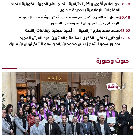
نحو إعلام أقوى وأكثر احترافية.. نجاح باهر للدورة التكوينية لاتحاد
01:30
المقاولات الإعلامية بالجديدة + صور
تفاعل جماهيري كبير مع سعيد بني شيكر ورشيدة طلال ووليد
20:48
الرحماني في المهرجان المتوسطي للناظور
محمد سعد يطرح “رقصينا” .. أغنية صيفية بإيقاعات راقصة
13:02
أبوظبي تحتفي بالذكرى السابعة والعشرين لعيد العرش المجيد
22:36
بحضور سمو الشيخ زايد بن محمد بن زايد وسمو الشيخ نهيان بن مبارك
دنيا بوطازوت تواصل تألقها الفني وتؤكد مكانتها بأداء مميز في
13:30
“كوفرة فالغيس”
صوت وصورة
يقظة أمنية تنهي كابوس الفتاة القاصر: كواليس مثيرة لعملية تحرير
19:11
رهينتين من قبضة ذي سوابق بالجديدة
اتحاد المقاولات الإعلامية يقود قاطرة التكوين بالجديدة ويستضيف
17:27
الإعلامي سعيد بلفقير في دورة استثنائية
ترسيخا لثقافة ترشيد الموارد المائية.. اختتام فعاليات النسخة الثانية
23:18
من “القرية الذكية للماء” بمركز الاصطياف ببوزنيقة