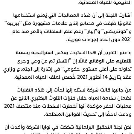
الطبيعية للمياه المعدنية.
أشارت اللجنة إلى أن هذه المعالجات التي يُمنع استخدامها
قانونيًا طُبقت في مصانع إنتاج علامات مشهورة مثل “بيرييه”
و”كونتريكس” و”إيبار” رغم علم السلطات بالأمر منذ عام
2021 دون اتخاذ إجراءات فورية.
استراتيجية رسمية
واعتبر التقرير أن هذا السكوت يعكس
للتعتيم على الوقائع
قائلًا إن “التستر تم عن وعي وجرى
تداوله على أعلى مستوى حكومي” في إشارة إلى اجتماع وزاري
عقد بتاريخ 14 أكتوبر 2021 خُصص لملف المياه المعدنية.
من جانبها قالت شركة نستله إنها لجأت إلى هذه التقنيات
لضمان سلامة المياه خلال فترات التلوث البكتيري الناتج عن
عمليات الحفر مؤكدة أنها أخطرت السلطات منذ منتصف 2021
ودعت لاحقًا إلى تحديث القوانين المنظمة.
لكن لجنة التحقيق البرلمانية شككت في نوايا الشركة وأكدت أن