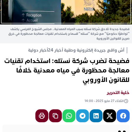
فضيحة جديدة تلاحق شركة نستله بسبب المياه المعدنية.. مجلس الشيوخ الفرنسي يكشف
“تواطؤًا حكوميًا” مع شركة “نستله” للسماح باستخدام تقنيات معالجة محظورة في خرق
صريح للقوانين الأوروبية
آش واقع جريدة إلكترونية وطنية أخبار 24
أخبار دولية
فضيحة تضرب شركة نستله: استخدام تقنيات
معالجة محظورة في مياه معدنية خلافًا
للقانون الأوروبي
خلية التحرير
الثلاثاء 27 مايو 2025 - 14:00