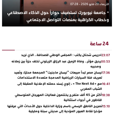
الأربعاء 20 مايو 2026 - 07:28
* جامعة نيويورك تستضيف حواراً حول الذكاء الاصطناعي
وخطاب الكراهية بمنصات التواصل الاجتماعي
24 ساعة
ادريس شحتان يكتب : المجلس الوطني للصحافة.. الذي نريد
23:07
رحيل مؤثر.. وفاة الزميل عبد الرزاق الزيتوني تخلف حزناً بين زملائه
00:53
ومحبيه
نيسان مصر تبدأ مبيعات “نيسان ماجنيت” المجمعة محليًا، وتُعِيد
17:36
تعريف فئة السيارات الرياضية المدمجة متعددة الاستخدامات
مع « The Next Ad » ، إنوي يُسند حملته الإعلانية المقبلة إلى
16:41
الشباب المغربي
أكثر من 45 ألف متفرج يختتمون فعاليات المهرجان المتوسطي
18:38
للناظور في أجواء استثنائية
تصريح الناطق الرسمي باسم وزارة الداخلية حول الأحداث التي عرفتها
15:10
مؤخرا نقاط العبور المؤدية إلى مدينتي سبتة ومليلية