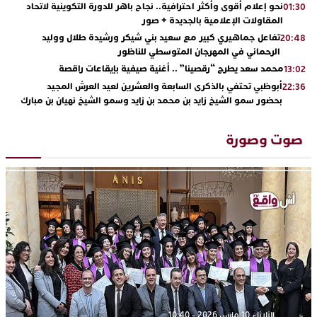
نحو إعلام أقوى وأكثر احترافية.. نجاح باهر للدورة التكوينية لاتحاد
01:30
المقاولات الإعلامية بالجديدة + صور
تفاعل جماهيري كبير مع سعيد بني شيكر ورشيدة طلال ووليد
20:48
الرحماني في المهرجان المتوسطي للناظور
محمد سعد يطرح “رقصينا” .. أغنية صيفية بإيقاعات راقصة
13:02
أبوظبي تحتفي بالذكرى السابعة والعشرين لعيد العرش المجيد
22:36
بحضور سمو الشيخ زايد بن محمد بن زايد وسمو الشيخ نهيان بن مبارك
دنيا بوطازوت تواصل تألقها الفني وتؤكد مكانتها بأداء مميز في
13:30
“كوفرة فالغيس”
صوت وصورة
يقظة أمنية تنهي كابوس الفتاة القاصر: كواليس مثيرة لعملية تحرير
19:11
رهينتين من قبضة ذي سوابق بالجديدة
اتحاد المقاولات الإعلامية يقود قاطرة التكوين بالجديدة ويستضيف
17:27
الإعلامي سعيد بلفقير في دورة استثنائية
ترسيخا لثقافة ترشيد الموارد المائية.. اختتام فعاليات النسخة الثانية
23:18
من “القرية الذكية للماء” بمركز الاصطياف ببوزنيقة
الثلاثاء 10 مارس 2026 - 10:40