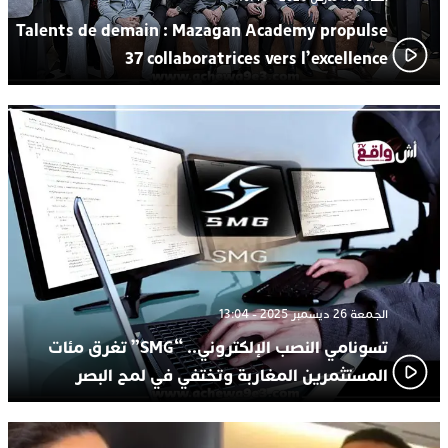
Talents de demain : Mazagan Academy propulse
37 collaboratrices vers l’excellence
الجمعة 26 ديسمبر 2025 - 13:04
تسونامي النصب الإلكتروني.. “SMG” تغرق مئات
المستثمرين المغاربة وتختفي في لمح البصر