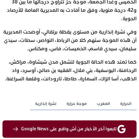
الخميس وغداً الجمعة، موجة حرّ تتراوح درجاتها ما بين 38
و42 درجة مئوية، وفق ما أفادت به المديرية العامة للأرصاد
الجوية.
وفي نشرة إنذارية من مستوى يقظة برتقالي، أوضحت المديرية
أن هذه الموجة ستهم كلا من الرباط، النواصر، سطات، سيدي
سليمان، سيدي قاسم، الخميسات، فاس، ومكناس.
كما تمتد هذه الحالة الجوية لتشمل مدن شيشاوة، مراكش،
الرحامنة، اليوسفية، بني ملال، الفقيه بن صالح، أوسرد، واد
الذهب، أسا الزاك، السمارة، طاطا، تارودانت، وقلعة السراغنة.
الحرارة
المغرب
موجة حرارة
نشرة إنذارية
تابعوا آخر الأخبار من أش واقع على Google News