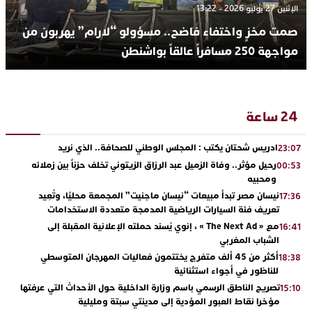
الإثنين 27 يوليو 2026 - 13:22
صمت مخزٍ واختفاء فاضح.. مسؤولو “لارام” يهربون من
مواجهة 250 مسافراً عالقاً بواشنطن
24 ساعة
ادريس شحتان يكتب : المجلس الوطني للصحافة.. الذي نريد
23:07
رحيل مؤثر.. وفاة الزميل عبد الرزاق الزيتوني تخلف حزناً بين زملائه
00:53
ومحبيه
نيسان مصر تبدأ مبيعات “نيسان ماجنيت” المجمعة محليًا، وتُعِيد
17:36
تعريف فئة السيارات الرياضية المدمجة متعددة الاستخدامات
مع « The Next Ad » ، إنوي يُسند حملته الإعلانية المقبلة إلى
16:41
الشباب المغربي
أكثر من 45 ألف متفرج يختتمون فعاليات المهرجان المتوسطي
18:38
للناظور في أجواء استثنائية
تصريح الناطق الرسمي باسم وزارة الداخلية حول الأحداث التي عرفتها
15:10
مؤخرا نقاط العبور المؤدية إلى مدينتي سبتة ومليلية