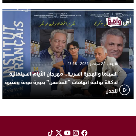
الأربعاء 24 سبتمبر 2025 - 13:58
السينما والهجرة السرية.. مهرجان الأيام السينمائية
لدكالة يواجه اتهامات “التقاعس” بدورة قوية ومثيرة
للجدل