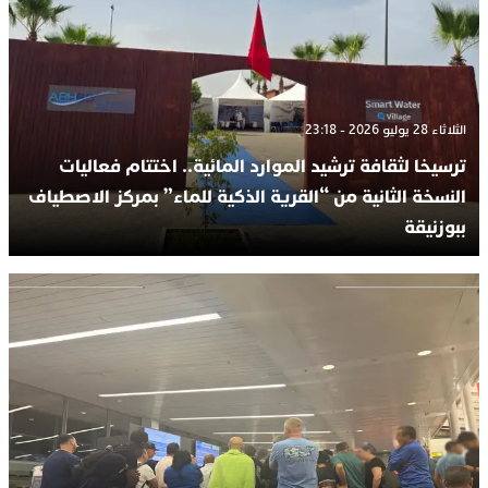
الثلاثاء 28 يوليو 2026 - 23:18
ترسيخا لثقافة ترشيد الموارد المائية.. اختتام فعاليات
النسخة الثانية من “القرية الذكية للماء” بمركز الاصطياف
ببوزنيقة