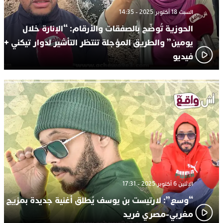
السبت 18 أكتوبر 2025 - 14:35
الحوزية تُوضّح بالصفقات والأرقام: “الإنارة خلال
يومين” والطريق المؤجلة تنتظر التأشير لدوار تيكني +
فيديو
الإثنين 6 أكتوبر 2025 - 17:31
“وسع”: لارتيست بن يوسف يُطلق أغنية جديدة بمزيج
مغربي-مصري فريد