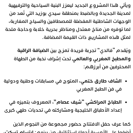
ويأتي هذا المشروع الجديد ليعزز البنية السياحية والترفيهية
لمدينة الجديدة وبالضبط بمنطقة سيدي بوزيد التي تُعد من
الوجهات الشاطئية المفضلة للمصطافين والسياح المغاربة،
لما توفره من مناخ معتدل ومناظر بحرية خلابة وحاجة ملحة
لمثل هذه المشاريع ذات القيمة المضافة.
الضيافة الراقية
ويُقدم “فالدي” تجربة فريدة تمزج بين
والمطبخ المغربي والعالمي
تحت إشراف نخبة من الطهاة
المحترفين من أبرزهم:
الشاف طارق ختمي
، المتوج في مسابقات وطنية ودولية
في فن الطبخ المغربي
الطباخ المراكشي “شيف عصام”
، المعروف بتميزه في
إعداد الأطباق الخليجية ومشاركته في تحديات طهي كبرى
كما عرف حفل الافتتاح حضور مجموعة من النجوم الذين
ابتسام تسكت،
أضفوا على الأمسية أجواءً استثنائية، من بينهم: