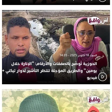
السبت 18 أكتوبر 2025 - 14:35
الحوزية تُوضّح بالصفقات والأرقام: “الإنارة خلال
يومين” والطريق المؤجلة تنتظر التأشير لدوار تيكني +
فيديو