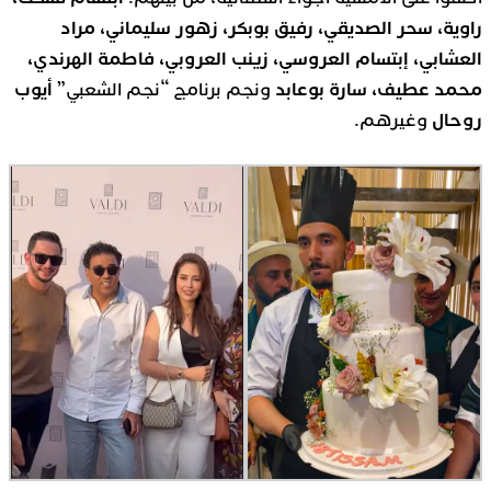
راوية، سحر الصديقي، رفيق بوبكر، زهور سليماني، مراد
العشابي، إبتسام العروسي، زينب العروبي، فاطمة الهرندي،
محمد عطيف، سارة بوعابد
أيوب
ونجم برنامج “نجم الشعبي”
روحال
وغيرهم.