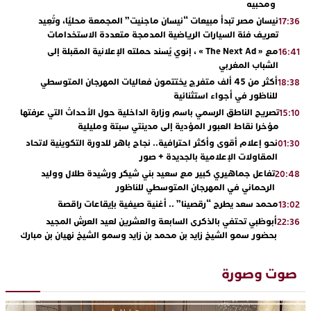
ومحبيه
نيسان مصر تبدأ مبيعات “نيسان ماجنيت” المجمعة محليًا، وتُعِيد
17:36
تعريف فئة السيارات الرياضية المدمجة متعددة الاستخدامات
مع « The Next Ad » ، إنوي يُسند حملته الإعلانية المقبلة إلى
16:41
الشباب المغربي
أكثر من 45 ألف متفرج يختتمون فعاليات المهرجان المتوسطي
18:38
للناظور في أجواء استثنائية
تصريح الناطق الرسمي باسم وزارة الداخلية حول الأحداث التي عرفتها
15:10
مؤخرا نقاط العبور المؤدية إلى مدينتي سبتة ومليلية
نحو إعلام أقوى وأكثر احترافية.. نجاح باهر للدورة التكوينية لاتحاد
01:30
المقاولات الإعلامية بالجديدة + صور
تفاعل جماهيري كبير مع سعيد بني شيكر ورشيدة طلال ووليد
20:48
الرحماني في المهرجان المتوسطي للناظور
محمد سعد يطرح “رقصينا” .. أغنية صيفية بإيقاعات راقصة
13:02
أبوظبي تحتفي بالذكرى السابعة والعشرين لعيد العرش المجيد
22:36
بحضور سمو الشيخ زايد بن محمد بن زايد وسمو الشيخ نهيان بن مبارك
دنيا بوطازوت تواصل تألقها الفني وتؤكد مكانتها بأداء مميز في
13:30
“كوفرة فالغيس”
صوت وصورة
يقظة أمنية تنهي كابوس الفتاة القاصر: كواليس مثيرة لعملية تحرير
19:11
رهينتين من قبضة ذي سوابق بالجديدة