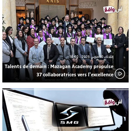
اتحاد المقاولات الإعلامية يقود قاطرة التكوين بالجديدة ويستضيف
17:27
الإعلامي سعيد بلفقير في دورة استثنائية
ترسيخا لثقافة ترشيد الموارد المائية.. اختتام فعاليات النسخة الثانية
23:18
من “القرية الذكية للماء” بمركز الاصطياف ببوزنيقة
الثلاثاء 10 مارس 2026 - 10:40
Talents de demain : Mazagan Academy propulse
37 collaboratrices vers l’excellence