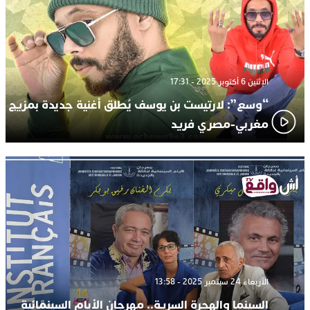
الإثنين 6 أكتوبر 2025 - 17:31
“وسع”: لارتيست بن يوسف يُطلق أغنية جديدة بمزيج
مغربي-مصري فريد
الأربعاء 24 سبتمبر 2025 - 13:58
السينما والهجرة السرية.. مهرجان الأيام السينمائية