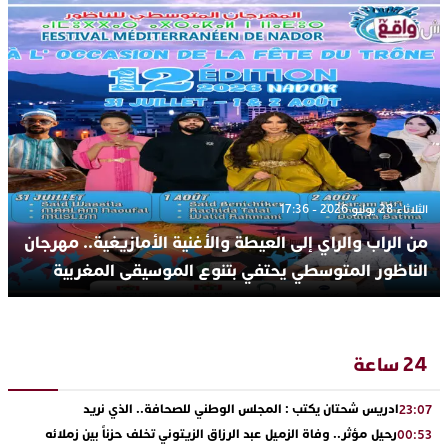
الثلاثاء 28 يوليو 2026 - 17:36
من الراب والراي إلى العيطة والأغنية الأمازيغية.. مهرجان
الناظور المتوسطي يحتفي بتنوع الموسيقى المغربية
24 ساعة
ادريس شحتان يكتب : المجلس الوطني للصحافة.. الذي نريد
23:07
رحيل مؤثر.. وفاة الزميل عبد الرزاق الزيتوني تخلف حزناً بين زملائه
00:53