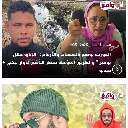
السبت 18 أكتوبر 2025 - 14:35
الحوزية تُوضّح بالصفقات والأرقام: “الإنارة خلال
يومين” والطريق المؤجلة تنتظر التأشير لدوار تيكني +
فيديو