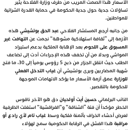
الأسعار هذا الصمت المريب من طرف وزارة الفلاحة يثير
تساؤلات جدية حول جدية الحكومة في حماية القدرة الشرائية
للمواطنين.
عبد الحق بوتشيشي
من جانبه أرجع المستشار الفلاحي
هذه
التهافت غير
الأزمة إلى “ثقافة استهلاكية مشوهة” نجمت عن
المسبوق على اللحوم
بعد الإهابة الملكية بدعم استيراد
المواشي وبدلا من أن تخفف هذه الإجراءات أدت إلى تضاعف
الطلب حيث انتقل الجزار من ذبح 5 رؤوس يومياً إلى 30، ما فتح
غياب التدخل الفعلي
شهية المضاربين ويرى بوتشيشي أن
للوزارة
عمق أزمة الأسعار ما يؤكد الاتهامات الموجهة
للحكومة بالتقصير.
حسين أيت أولحيان
النائب البرلماني
دق هو الآخر ناقوس
الخطر مؤكداً أن فئة “الشناقة” و”الفراقشية” استغلت الظرفية
غياب تام لأي رادع أو
لعرض أحشاء الخراف بأثمنة فلكية وسط
مراقبة
هذا الفشل في الرقابة الحكومية سمح لهؤلاء