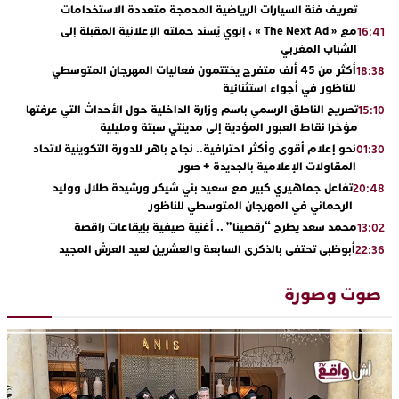
تعريف فئة السيارات الرياضية المدمجة متعددة الاستخدامات
مع « The Next Ad » ، إنوي يُسند حملته الإعلانية المقبلة إلى
16:41
الشباب المغربي
أكثر من 45 ألف متفرج يختتمون فعاليات المهرجان المتوسطي
18:38
للناظور في أجواء استثنائية
تصريح الناطق الرسمي باسم وزارة الداخلية حول الأحداث التي عرفتها
15:10
مؤخرا نقاط العبور المؤدية إلى مدينتي سبتة ومليلية
نحو إعلام أقوى وأكثر احترافية.. نجاح باهر للدورة التكوينية لاتحاد
01:30
المقاولات الإعلامية بالجديدة + صور
تفاعل جماهيري كبير مع سعيد بني شيكر ورشيدة طلال ووليد
20:48
الرحماني في المهرجان المتوسطي للناظور
محمد سعد يطرح “رقصينا” .. أغنية صيفية بإيقاعات راقصة
13:02
أبوظبي تحتفي بالذكرى السابعة والعشرين لعيد العرش المجيد
22:36
بحضور سمو الشيخ زايد بن محمد بن زايد وسمو الشيخ نهيان بن مبارك
دنيا بوطازوت تواصل تألقها الفني وتؤكد مكانتها بأداء مميز في
13:30
صوت وصورة
“كوفرة فالغيس”
يقظة أمنية تنهي كابوس الفتاة القاصر: كواليس مثيرة لعملية تحرير
19:11
رهينتين من قبضة ذي سوابق بالجديدة
اتحاد المقاولات الإعلامية يقود قاطرة التكوين بالجديدة ويستضيف
17:27
الإعلامي سعيد بلفقير في دورة استثنائية