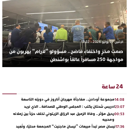
الإثنين 27 يوليو 2026 - 13:22
صمت مخزٍ واختفاء فاضح.. مسؤولو “لارام” يهربون من
مواجهة 250 مسافراً عالقاً بواشنطن
24 ساعة
مجموعة أودادن.. مفاجأة مهرجان أناروز في دورته التاسعة
14:08
ادريس شحتان يكتب : المجلس الوطني للصحافة.. الذي نريد
23:07
رحيل مؤثر.. وفاة الزميل عبد الرزاق الزيتوني تخلف حزناً بين زملائه
00:53
ومحبيه
نيسان مصر تبدأ مبيعات “نيسان ماجنيت” المجمعة محليًا، وتُعِيد
17:36