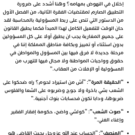
إخلال في النهوض بمهامه؟ وهنا أشدد على ضرورة
التطبيق الصارم لمقتضيات الفقرة الثانية، من الفصل الأول
من الدستور التي تنص على ربط المسؤولية بالمحاسبة لقد
حان الوقت للتفعيل الكامل لهذا المبدأ فكما يطبق القانون
على جميع المغاربة يجب ان يطبق أولا على كل المسؤولين
بدون استثناء أو تمييز وبكافة مناطق المملكة إننا في
مرحلة جديدة لا فرق فيها بين المسؤول والمواطن في
حقوق وواجبات المواطنة ولا مجال فيها للتهرب من
المسؤولية أو الإفلات من العقاب.”
“الحقيقة المرة”
: “آش من استيراد لحوم؟ راه ضحكوا على
الشعب بشي باخرة ولا جوج وضربوه على الشعا والفلوس
ضربوها، ودابا تكون فحسابات بنوك أجنبية.”
“صوت الشعب”
: “كولشي واضح، حكومة إفقار الفقير
وإغناء الغني.”
“المنصف”
: “الحساب عند الله عزوجل بحيت القاضي هو