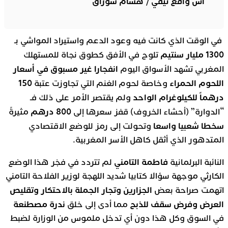
أش واقع تيفي / هشام شوراق
في الوقت الذي كانت فيه وعود الدعم واستيراد المواشي بـ
1300 مليار سنتيم
تلوح في الأفق كطوق نجاة للمستهلك
انفجارا غير مسبوق في أسعار
المغربي تشهد الأسواق اليوم
اللحوم الحمراء
150
وخاصة لحوم الغنم التي تجاوزت عتبة
درهماً للكيلوغرام الواحد
ولم يقتصر الأمر على ذلك فـ
800 درهم
“الدوارة” (أحشاء الخروف) قفز سعرها إلى
مثيرةً
سخطا شعبيا واسعا
وتحولت إلى رمز للوضع الاقتصادي
المتدهور الذي أثقل كاهل الأسر المغربية.
فاطمة التامني
النائبة البرلمانية
لم تتردد في فجْر هذا الوضع
الكارثي موجهة سؤالا كتابيا شديد اللهجة لوزير الفلاحة التامني
الجزارين وتجار الجملة بالاحتكار وتقليص
اتهمت صراحة بعض
العرض وفرض سقف للذبح
ندرة مصطنعة
مما أدى إلى خلق
في السوق وكل هذا دون أي تدخل ملموس من الوزارة لضبط