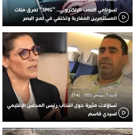
تسونامي النصب الإلكتروني.. “SMG” تغرق مئات
المستثمرين المغاربة وتختفي في لمح البصر
الأحد 7 ديسمبر 2025 - 21:42
تساؤلات مثيرة حول انتخاب رئيس المجلس الإقليمي
لسيدي قاسم