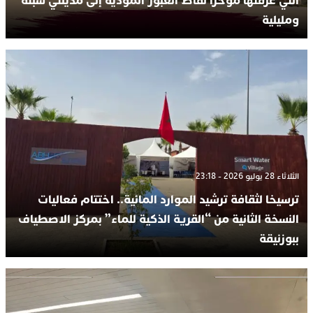
التي عرفتها مؤخرا نقاط العبور المؤدية إلى مدينتي سبتة
ومليلية
الثلاثاء 28 يوليو 2026 - 23:18
ترسيخا لثقافة ترشيد الموارد المائية.. اختتام فعاليات
النسخة الثانية من “القرية الذكية للماء” بمركز الاصطياف
ببوزنيقة