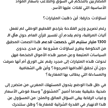
المضاربين بالتحكم في السوق والتلاعب بأسعار المواد
الأساسية التي تقتات عليها الأسر.
تساؤلات حارقة: أين ذهبت المليارات؟
رغم تصريح وزير الفلاحة بتراجع القطيع الوطني لم تفعل
مآل الـ
آليات المراقبة، ولم يقدم أي تفسير للرأي العام حول
1300 مليار سنتيم التي خصصت للدعم
هذا الصمت المطبق
من الحكومة يطرح تساؤلات مشروعة عن مدى جدوى
السياسات المتبعة وعن مصير هذه الأموال الضخمة فهل
تحولت هذه المليارات إلى مجرد رقم على الورق أم أنها صرفت
دون أن تحقق أهدافها المرجوة؟ وأين هي الشفافية
والمساءلة التي يطالب بها المغاربة؟
في ظل هذا الوضع يتحول المستهلك المغربي من متضرر إلى
ضحية حقيقية بعدما أصبح “المشنوق” وسط فوضى الأسعار
وغياب الرقابة يبقى السؤال العالق والملح: من المسؤول عن
هذا الانهيار في القدرة الشرائية للمغاربة؟ وهل ستتحرك