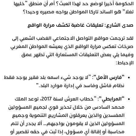
الحكومة أخيرا لوضع حد لهذا العبث؟ أم أن منطق “خليها
تغلا” هو السائد تاركا المواطن يواجه مصيره وحيدا؟
صدى الشارع: تعليقات غاضبة تكشف مرارة الواقع
لقد ترجمت مواقع التواصل الاجتماعي الغضب الشعبي إلى
صرخات تعكس مرارة الواقع الذي يعيشه المواطن المغربي
وفيما يلي بعض التعليقات المستعارة التي تظهر عمق
الإحباط:
“فارس الأمل”
: “لا يوجد شيء اسمه بلد فقير يوجد فقط
نظام فاشل وفاسد في إدارة موارد البلد.”
“المرابطي”
: “خطاب العرش لسنة 2017، توعد الملك
محمد السادس من خلال تحذير قوي لجميع المسؤولين
المفسدين والذين يعرقلون المشاريع التنموية وجميع
المسؤولين الذين لا يقومون بواجبهم… ألا يجدر أن تتم
محاسبة أو إقالة أي مسؤول، إذا ثبت في حقه تقصير أو