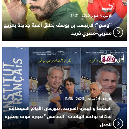
الإثنين 6 أكتوبر 2025 - 17:31
“وسع”: لارتيست بن يوسف يُطلق أغنية جديدة بمزيج
مغربي-مصري فريد
الأربعاء 24 سبتمبر 2025 - 13:58
السينما والهجرة السرية.. مهرجان الأيام السينمائية
لدكالة يواجه اتهامات “التقاعس” بدورة قوية ومثيرة
للجدل