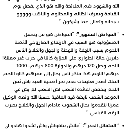
الله والشهود هم الملائكة والله هو الذي يفصل يوم
القيامة ويعرف الظالم والمظلوم والناهب ووووو
سبحانه وتعالى عما يشركون.”
“المواطن المقهور”
: “المواطن هو من يتحمل
المسؤولية هو السبب في الارتفاع الصاروخي لأثمنة
اللحوم بسبب اللهفة واللهطة والجهل والكلاخ الناس
دايرين حالة الطوارئ على الجزارة كأننا في حرب غير معلنة!
اللحم وصل 120 درهم والدوارة 800 درهم…1000
درهم! اللهم هذا منكر ناس بحال إلى عمرهم كالو اللحم
الملك أصدر تعليمات عدم نحر أضحية العيد باش ثمن
اللحم ينخفض لفائدة الشعب لكن الشعب لم يكن في
الموعد الشعب نايضة فيه العافية حسبنا الله ونعم الوكيل
عمرنا نتقدموا بحال الشعوب مادام الجهل والكلاخ يضرب
الرقم القياسي.”
“المتفائل الحذر”
: “علاش متقولش واش تشدوا هادو لي