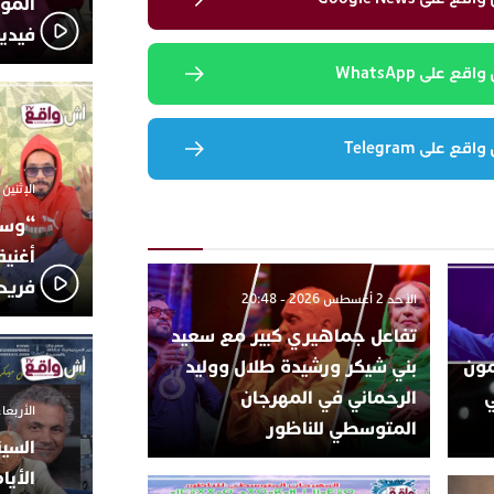
المؤج
فيدي
 على WhatsApp
 على Telegram
الإثنين 6 أكتوبر 2025 - 17:31
“وسع
أغني
فريد
الأحد 2 أغسطس 2026 - 20:48
تفاعل جماهيري كبير مع سعيد
تتمون
بني شيكر ورشيدة طلال ووليد
ي
الرحماني في المهرجان
الأربعاء 24 سبتمبر 2025 -
المتوسطي للناظور
السين
الأيا