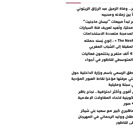
.. وفاة الزميل عبد الرزاق الزيتوني
ً بين زملائه ومحبيه
 تبدأ مبيعات “نيسان ماجنيت”
ليًا، وتُعِيد تعريف فئة السيارات
المدمجة متعددة الاستخدامات
مع « The Next Ad » ، إنوي يُسند حملته
المقبلة إلى الشباب المغربي
أكثر من 45 ألف متفرج يختتمون فعاليات
المتوسطي للناظور في أجواء
اطق الرسمي باسم وزارة الداخلية حول
تي عرفتها مؤخرا نقاط العبور المؤدية
 سبتة ومليلية
أقوى وأكثر احترافية.. نجاح باهر
كوينية لاتحاد المقاولات الإعلامية
+ صور
اهيري كبير مع سعيد بني شيكر
لال ووليد الرحماني في المهرجان
 للناظور
يطرح “رقصينا” .. أغنية صيفية