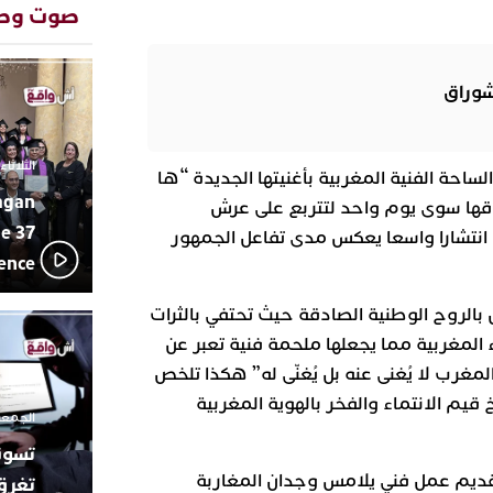
بإيقاعات 
صوت وص
أبوظبي تح
22:36
العرش الم
بن زايد و
شوراق
دنيا بوطاز
13:30
بأداء ممي
يقظة أمنية
19:11
الثلاثاء 10 مارس 2026 - :40
لساحة الفنية المغربية بأغنيتها الجديدة “ها
مثيرة لعمل
بالجديدة
agan
قها سوى يوم واحد لتتربع على عرش
اتحاد المق
17:27
e 37
نتشارا واسعا يعكس مدى تفاعل الجمهور
بالجديدة 
lence
دورة استثن
ترسيخا لثق
23:18
بض بالروح الوطنية الصادقة حيث تحتفي بالثرات
فعاليات ال
بمركز الا
المغربية مما يجعلها ملحمة فنية تعبر عن
من الراب و
17:36
مغرب لا يُغنى عنه بل يُغنّى له” هكذا تلخص
مهرجان ال
 قيم الانتماء والفخر بالهوية المغربية
الموسيقى 
الجمعة 26 ديسمبر 2025 -
تقديم عمل فني يلامس وجدان المغاربة
تغرق