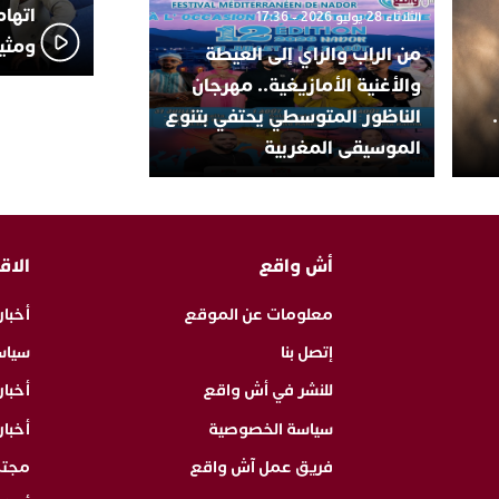
اتهام
الثلاثاء 28 يوليو 2026 - 17:36
ومثير
من الراب والراي إلى العيطة
والأغنية الأمازيغية.. مهرجان
الناظور المتوسطي يحتفي بتنوع
الموسيقى المغربية
أش واقع
الاق
معلومات عن الموقع
أخبار
إتصل بنا
سياس
للنشر في أش واقع
أخبا
سياسة الخصوصية
أخبار
فريق عمل آش واقع
مجت