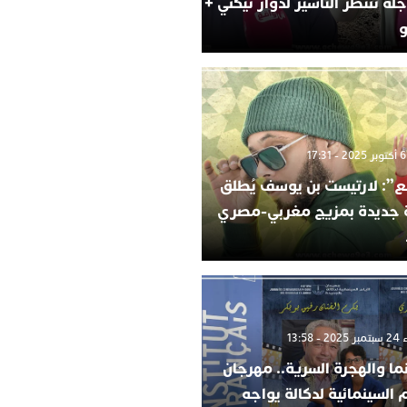
لة تنتظر التأشير لدوار تيكني +
و
”: لارتيست بن يوسف يُطلق
ة جديدة بمزيج مغربي-مصري
 13:58
ما والهجرة السرية.. مهرجان
م السينمائية لدكالة يواجه