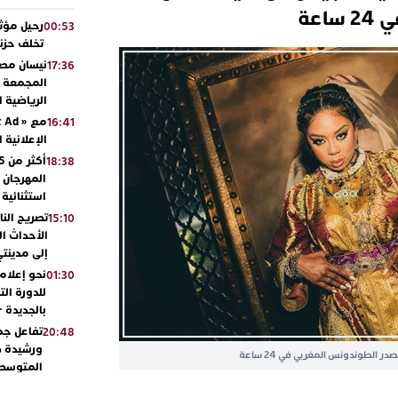
اعة
رحيل مؤثر
00:53
تخلف حزنا
نيسان مصر
17:36
المجمعة مح
الرياضية 
16:41
الإعلانية 
18:38
المهرجان 
استثنائية
تصريح الن
15:10
الأحداث ال
إلى مدينتي
نحو إعلام 
01:30
للدورة الت
بالجديدة 
تفاعل جم
20:48
ورشيدة ط
 الطوندونس المغربي في 24 ساعة
المتوسطي
محمد سعد 
13:02