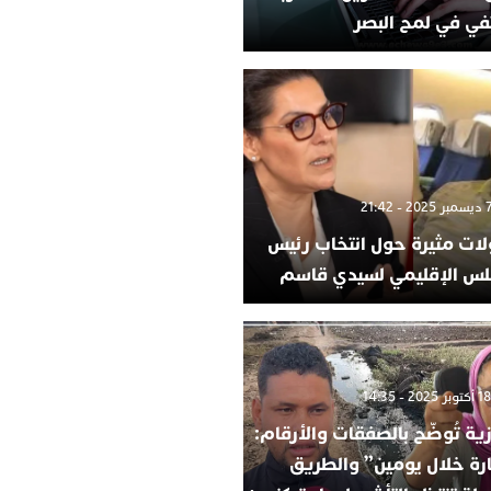
في في لمح البصر
لات مثيرة حول انتخاب رئيس
لس الإقليمي لسيدي قاسم
ية تُوضّح بالصفقات والأرقام:
ارة خلال يومين” والطريق