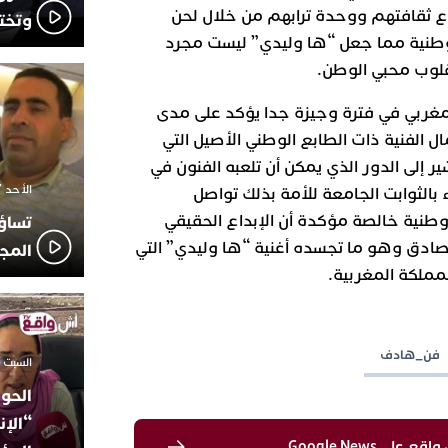
 ثقافتهم ووحدة ترابهم من خلال لحن
وتخت
وطنية مما جعل “ها وليدي” ليست مجرد
قلوب محبي الوطن.
مغربي في فترة وجيزة جدا يؤكد على مدى
 الفنية ذات الطابع الوطني الأصيل التي
إلى الدور الذي يمكن أن تلعبه الفنون في
الأحد 7 ديسمبر 2025 - 21:42
 بالثوابت الجامعة للأمة بذلك تواصل
 وطنية خالصة مؤكدة أن الإبداع الحقيقي
تساؤ
لصادق وهو ما تجسده أغنية “ها وليدي” التي
المج
لمملكة المغربية.
فن_هادف
السبت 18 أكتوبر 2025 - 14:35
الحوز
“الإن
لى Google News