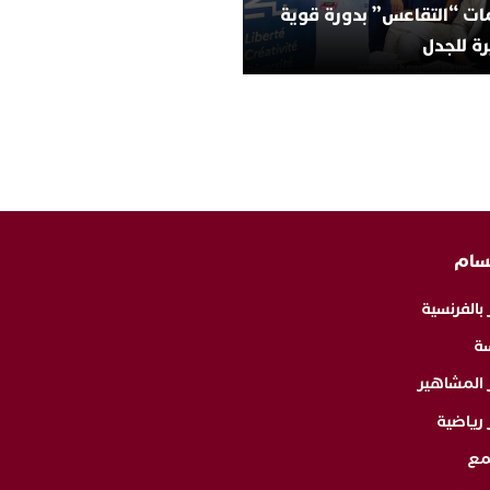
ات “التقاعس” بدورة قوية
ة للجدل
سام
 بالفرنسية
ة
ر المشاهير
 رياضية
مع