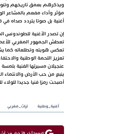
ويذكرهم بعمق تاريخهم وتنوع
مؤثر وأداء مفعم بالمشاعر ال
أغنية بل صوتا يتردد صداه في 
إن تصدر الأغنية للطوندونس ال
تعطش الجمهور المغربي للأعمال
تعكس هويته وتطلعاته كما يشير 
تعزيز اللحمة الوطنية والاحتفاء
عنجيلان مسيرتها الفنية بلمسة
ينبع من حب الأرض والانتماء ا
أصبحت رمزا فنيا جديدا للولاء ل
أغنية_وطنية
تراث_مغربي
تابعوا آخر الأخبار من أش واقع ع