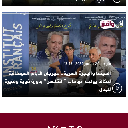
الأربعاء 24 سبتمبر 2025 - 13:58
السينما والهجرة السرية.. مهرجان الأيام السينمائية
لدكالة يواجه اتهامات “التقاعس” بدورة قوية ومثيرة
للجدل