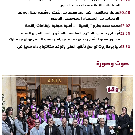
المقاولات الإعلامية بالجديدة + صور
تفاعل جماهيري كبير مع سعيد بني شيكر ورشيدة طلال ووليد
20:48
الرحماني في المهرجان المتوسطي للناظور
محمد سعد يطرح “رقصينا” .. أغنية صيفية بإيقاعات راقصة
13:02
أبوظبي تحتفي بالذكرى السابعة والعشرين لعيد العرش المجيد
22:36
بحضور سمو الشيخ زايد بن محمد بن زايد وسمو الشيخ نهيان بن مبارك
دنيا بوطازوت تواصل تألقها الفني وتؤكد مكانتها بأداء مميز في
13:30
“كوفرة فالغيس”
يقظة أمنية تنهي كابوس الفتاة القاصر: كواليس مثيرة لعملية تحرير
19:11
صوت وصورة
رهينتين من قبضة ذي سوابق بالجديدة
اتحاد المقاولات الإعلامية يقود قاطرة التكوين بالجديدة ويستضيف
17:27
الإعلامي سعيد بلفقير في دورة استثنائية
ترسيخا لثقافة ترشيد الموارد المائية.. اختتام فعاليات النسخة الثانية
23:18
من “القرية الذكية للماء” بمركز الاصطياف ببوزنيقة
من الراب والراي إلى العيطة والأغنية الأمازيغية.. مهرجان الناظور
17:36
المتوسطي يحتفي بتنوع الموسيقى المغربية