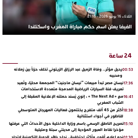
الثلاثاء 16 يونيو 2026 - 21:16
الفيفا يعلن اسم حكم مباراة المغرب واسكتلندا
24 ساعة
رحيل مؤثر.. وفاة الزميل عبد الرزاق الزيتوني تخلف حزناً بين زملائه
00:53
ومحبيه
نيسان مصر تبدأ مبيعات “نيسان ماجنيت” المجمعة محليًا، وتُعِيد
17:36
تعريف فئة السيارات الرياضية المدمجة متعددة الاستخدامات
مع « The Next Ad » ، إنوي يُسند حملته الإعلانية المقبلة إلى
16:41
الشباب المغربي
أكثر من 45 ألف متفرج يختتمون فعاليات المهرجان المتوسطي
18:38
للناظور في أجواء استثنائية
تصريح الناطق الرسمي باسم وزارة الداخلية حول الأحداث التي عرفتها
15:10
مؤخرا نقاط العبور المؤدية إلى مدينتي سبتة ومليلية
نحو إعلام أقوى وأكثر احترافية.. نجاح باهر للدورة التكوينية لاتحاد
01:30