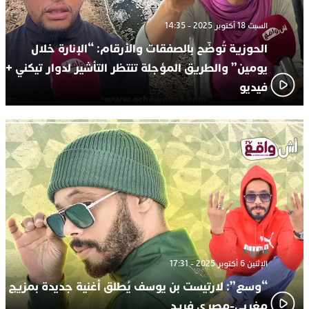
السبت 18 أكتوبر 2025 - 14:35
الحوزية تُوضّح بالصفقات والأرقام: “الإنارة خلال
يومين” والطريق المؤجلة تنتظر التأشير لدوار تيكني +
فيديو
الإثنين 6 أكتوبر 2025 - 17:31
“وسع”: لارتيست بن يوسف يُطلق أغنية جديدة بمزيج
مغربي-مصري فريد