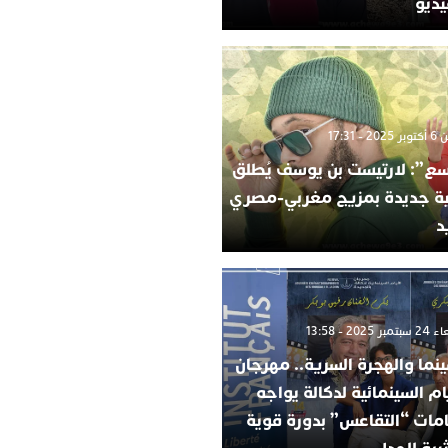
يديو
2 - 17:31
ع”: لارتيست بن يوسف يُطلق
ية جديدة بمزيج مغربي-مصري
د
 2025 - 13:58
ينما والهجرة السرية.. مهرجان
ام السينمائية لدكالة يواجه
امات “التقاعس” بدورة قوية