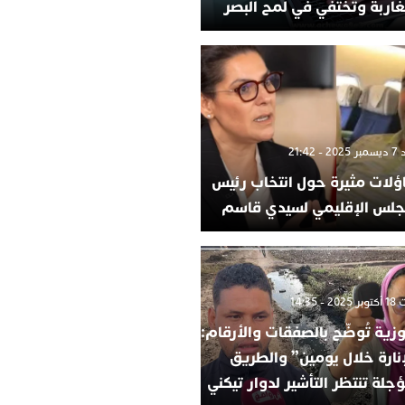
غاربة وتختفي في لمح البصر
- 21:42
ؤلات مثيرة حول انتخاب رئيس
جلس الإقليمي لسيدي قاسم
 - 14:35
وزية تُوضّح بالصفقات والأرقام:
إنارة خلال يومين” والطريق
جلة تنتظر التأشير لدوار تيكني