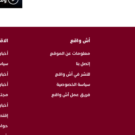
ومث
أش واقع
الاق
معلومات عن الموقع
أخبار
إتصل بنا
سياس
للنشر في أش واقع
أخبا
سياسة الخصوصية
أخبار
فريق عمل آش واقع
مجت
أخبار
إقتص
حوا