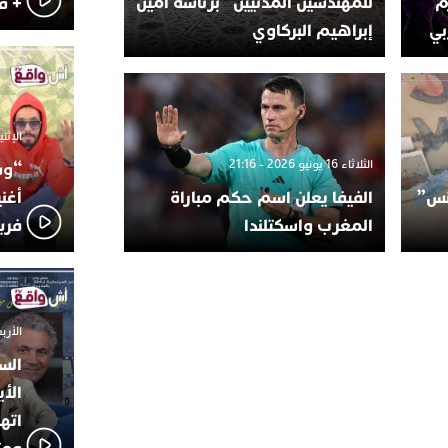
م
للمهندسين المدنيين” برئاسة أمين
+ ف
بي
إبراهيم البركاوي
الإثنين 6 أكتوبر 025
الثلاثاء 16 يونيو 2026 - 21:16
“وس
سنس”
الفيفا يعلن اسم حكم مباراة
أغن
المغرب واسكتلندا
فري
الأربعاء 24 سبتمبر
الس
الأي
اته