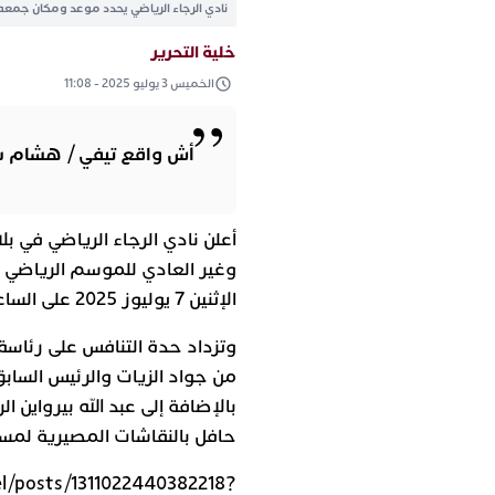
نادي الرجاء الرياضي يحدد موعد ومكان جمعه 
خلية التحرير
الخميس 3 يوليو 2025 - 11:08
أش واقع تيفي / هشام 
أعلن نادي الرجاء الرياضي في 
الإثنين 7 يوليوز 2025 على الساعة الرابعة زوالاً بفندق إيدو أنفا بمدينة الدار البيضاء.
وتزداد حدة التنافس على رئاسة 
من جواد الزيات والرئيس الساب
بالإضافة إلى عبد الله بيرواين ا
حافل بالنقاشات المصيرية لمست
el/posts/1311022440382218?