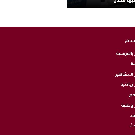
يرة للجدل
سام
 بالفرنسية
ة
ر المشاهير
 رياضية
مع
 وطنية
اد
دث