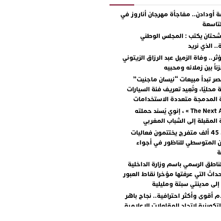
أودادن.. مفاجأة مهرجان أناروز في
لتاسعة
حتان يكتب : المجلس الوطني
. الذي نريد
ر.. وفاة الزميل عبد الرزاق الزيتوني
اً بين زملائه ومحبيه
ر تبدأ مبيعات “نيسان ماجنيت”
محليًا، وتُعِيد تعريف فئة السيارات
ة المدمجة متعددة الاستخدامات
مع « The Next Ad » ، إنوي يُسند حملته
ة المقبلة إلى الشباب المغربي
أكثر من 45 ألف متفرج يختتمون فعاليات
ن المتوسطي للناظور في أجواء
ة
ناطق الرسمي باسم وزارة الداخلية
داث التي عرفتها مؤخرا نقاط العبور
إلى مدينتي سبتة ومليلية
م أقوى وأكثر احترافية.. نجاح باهر
لتكوينية لاتحاد المقاولات الإعلامية
ة + صور