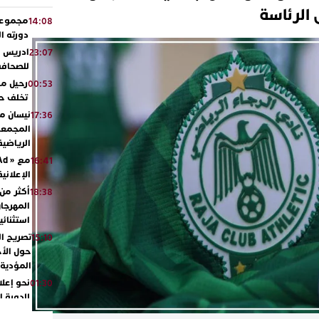
الرئاسة
مجموعة 
14:08
دورته ا
ادريس ش
23:07
للصحافة.
رحيل مؤث
00:53
تخلف حزن
نيسان مص
17:36
المجمعة 
الرياضي
16:41
الإعلاني
18:38
المهرجا
استثنائي
تصريح ال
15:10
حول الأح
المؤدية 
نحو إعلا
01:30
للدورة ا
بالجديد