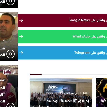
الم
لى Google News
 على WhatsApp
الأحد 7 ديسمبر 2025 
تسا
 على Telegram
الم
السبت 18 أكتوبر 2025
الح
الثلاثاء 21 يوليو 2026 - 01:16
“ال
اضة
إطلاق “الجمعية الوطنية
المؤ