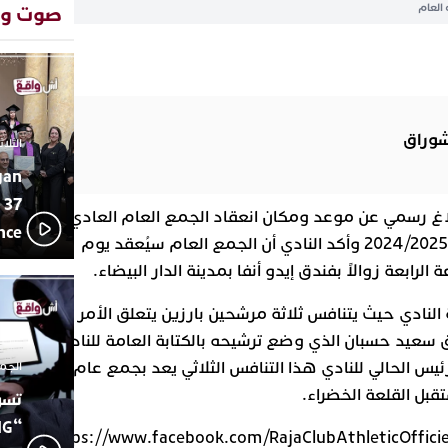
العام
صوت وص
تفاعل 
20:48
ورشيدة 
المتوس
محمد سع
13:02
بإيقاعات
أبوظبي 
22:36
شوراق
العرش ا
الثلاثاء 10 مارس 26
بن زايد 
gan
دنيا بوط
13:30
 37
مكانتها
بلاغ رسمي عن موعد ومكان انعقاد الجمع العام العادي
يقظة أمن
19:11
ence
وغير العادي للموسم الرياضي 2024/2025 وأكد النادي أن الجمع العام سيُعقد يوم
مثيرة لع
سوابق با
اتحاد ال
17:27
النادي حيث يتنافس ثلاثة مرشحين بارزين يتعلق الأمر بكل
بالجديدة
دورة است
ق سعيد حسبان الذي وضع ترشيحه بالكتابة العامة للنادي
لرئيس الحالي للنادي هذا التنافس الثلاثي يعد بجمع عام
الجمعة 26 ديسمبر
قبل القلعة الخضراء.
تسو
https://www.facebook.com/RajaClubAthleticOffici