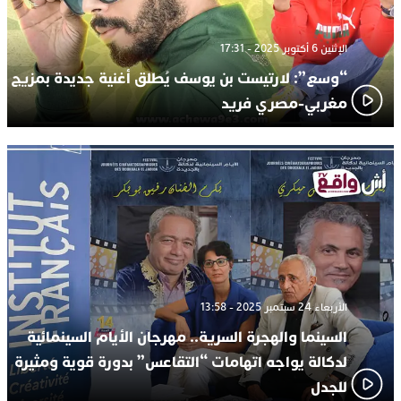
الإثنين 6 أكتوبر 2025 - 17:31
“وسع”: لارتيست بن يوسف يُطلق أغنية جديدة بمزيج
مغربي-مصري فريد
الأربعاء 24 سبتمبر 2025 - 13:58
السينما والهجرة السرية.. مهرجان الأيام السينمائية
لدكالة يواجه اتهامات “التقاعس” بدورة قوية ومثيرة
للجدل