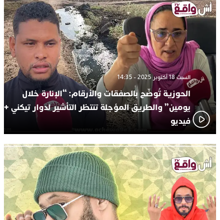
السبت 18 أكتوبر 2025 - 14:35
الحوزية تُوضّح بالصفقات والأرقام: “الإنارة خلال
يومين” والطريق المؤجلة تنتظر التأشير لدوار تيكني +
فيديو