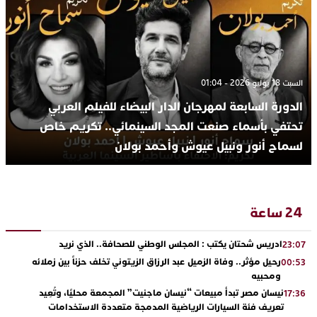
السبت 18 يوليو 2026 - 01:04
الدورة السابعة لمهرجان الدار البيضاء للفيلم العربي
تحتفي بأسماء صنعت المجد السينمائي.. تكريم خاص
لسماح أنور ونبيل عيوش وأحمد بولان
24 ساعة
ادريس شحتان يكتب : المجلس الوطني للصحافة.. الذي نريد
23:07
رحيل مؤثر.. وفاة الزميل عبد الرزاق الزيتوني تخلف حزناً بين زملائه
00:53
ومحبيه
نيسان مصر تبدأ مبيعات “نيسان ماجنيت” المجمعة محليًا، وتُعِيد
17:36
تعريف فئة السيارات الرياضية المدمجة متعددة الاستخدامات