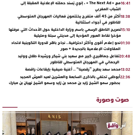
مع « The Next Ad » ، إنوي يُسند حملته الإعلانية المقبلة إلى
16:41
الشباب المغربي
أكثر من 45 ألف متفرج يختتمون فعاليات المهرجان المتوسطي
18:38
للناظور في أجواء استثنائية
تصريح الناطق الرسمي باسم وزارة الداخلية حول الأحداث التي عرفتها
15:10
مؤخرا نقاط العبور المؤدية إلى مدينتي سبتة ومليلية
نحو إعلام أقوى وأكثر احترافية.. نجاح باهر للدورة التكوينية لاتحاد
01:30
المقاولات الإعلامية بالجديدة + صور
تفاعل جماهيري كبير مع سعيد بني شيكر ورشيدة طلال ووليد
20:48
الرحماني في المهرجان المتوسطي للناظور
محمد سعد يطرح “رقصينا” .. أغنية صيفية بإيقاعات راقصة
13:02
أبوظبي تحتفي بالذكرى السابعة والعشرين لعيد العرش المجيد
22:36
بحضور سمو الشيخ زايد بن محمد بن زايد وسمو الشيخ نهيان بن مبارك
دنيا بوطازوت تواصل تألقها الفني وتؤكد مكانتها بأداء مميز في
13:30
“كوفرة فالغيس”
صوت وصورة
يقظة أمنية تنهي كابوس الفتاة القاصر: كواليس مثيرة لعملية تحرير
19:11
رهينتين من قبضة ذي سوابق بالجديدة
اتحاد المقاولات الإعلامية يقود قاطرة التكوين بالجديدة ويستضيف
17:27
الإعلامي سعيد بلفقير في دورة استثنائية
ترسيخا لثقافة ترشيد الموارد المائية.. اختتام فعاليات النسخة الثانية
23:18