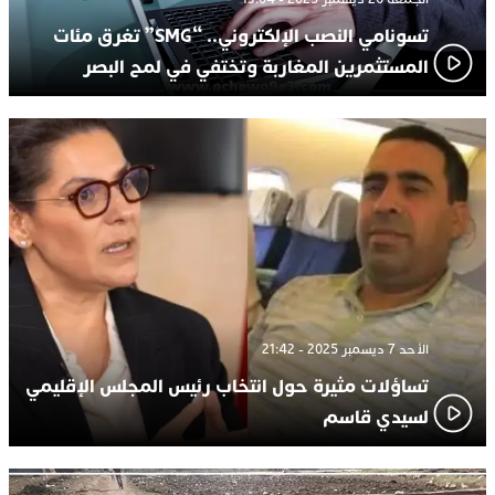
تسونامي النصب الإلكتروني.. “SMG” تغرق مئات
المستثمرين المغاربة وتختفي في لمح البصر
الأحد 7 ديسمبر 2025 - 21:42
تساؤلات مثيرة حول انتخاب رئيس المجلس الإقليمي
لسيدي قاسم