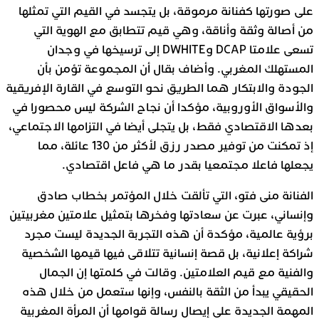
على صورتها كفنانة مرموقة، بل يتجسد في القيم التي تمثلها
من أصالة وثقة وأناقة، وهي قيم تتطابق مع الهوية التي
تسعى علامتا DCAP وDWHITE إلى ترسيخها في وجدان
المستهلك المغربي. وأضاف بقال أن المجموعة تؤمن بأن
الجودة والابتكار هما الطريق نحو التوسع في القارة الإفريقية
والأسواق الأوروبية، مؤكدا أن نجاح الشركة ليس محصورا في
بعدها الاقتصادي فقط، بل يتجلى أيضا في التزامها الاجتماعي،
إذ تمكنت من توفير مصدر رزق لأكثر من 130 عائلة، مما
يجعلها فاعلا مجتمعيا بقدر ما هي فاعل اقتصادي.
الفنانة منى فتو، التي تألقت خلال المؤتمر بخطاب صادق
وإنساني، عبرت عن سعادتها وفخرها بتمثيل علامتين مغربيتين
برؤية عالمية، مؤكدة أن هذه التجربة الجديدة ليست مجرد
شراكة إعلانية، بل قصة إنسانية تتلاقى فيها قيمها الشخصية
والفنية مع قيم العلامتين. وقالت في كلمتها إن الجمال
الحقيقي يبدأ من الثقة بالنفس، وإنها ستعمل من خلال هذه
المهمة الجديدة على إيصال رسالة قوامها أن المرأة المغربية