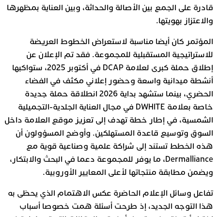
قادرة على الجمع بين الأصالة والحداثة، وبين العناية بمظهرها
والاعتزاز بهويتها.
المؤتمر كان أيضا مناسبة لاستعراض الخطوط العريضة
للاستراتيجية المستقبلية للمجموعة. فقد تم الإعلان عن
إطلاق حملة كبرى لعلامة DCAP في أكتوبر 2025، ستواكبها
أنشطة ميدانية واسعة وحضور إعلاني مكثف في الفضاء
الحضري، بينما ستشهد بداية 2026 انطلاقة حملة جديدة
خاصة بعلامة DWHITE في مجال العناية الجلدية-التجميلية
الشمسية، في إطار خطة تهدف إلى تعزيز موقع العلامة داخل
السوق وتوسيع قاعدة المستهلكين. وأوضح المسؤولون أن
هذه الخطط تستند إلى شراكة علمية وصناعية قوية مع
Dermalliance، ما يوفر للمجموعة دعما في البحث والابتكار،
ويضمن مطابقة منتجاتها لأعلى المعايير الأوروبية.
تفاعل وسائل الإعلام الحاضرة عكس الاهتمام الذي يحظى به
هذا التوجه الجديد، إذ طرحت أسئلة همت خصوصا أسباب