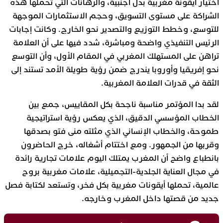
اختيار أيقونة مغربية بدل أجنبية، والرهانات التي تحملها هذه
الشراكة على مستوى التسويق، وحجم الاستثمارات الموجهة
للتوسع، وخطط التوزيع والتصدير نحو الخارج. وكانت إجابات
الرئيس التنفيذي واضحة ومباشرة، شدد فيها على أن العلامة
تراهن على المستهلك المغربي في المقام الأول، وأن التوسع
نحو إفريقيا وأوروبا يندرج ضمن رؤية طويلة الأمد تستند إلى
الثقة في قدرات العلامة المغربية.
لقد بدا المؤتمر مناسبة ناجحة بكل المقاييس، جمع بين
الخطاب المؤسسي الدقيق، الذي يعكس رؤية استراتيجية
طموحة، والخطاب الإنساني الذي مثلته منى فتو بصدقها
وقربها من الجمهور. ومع اختتام أشغاله، خرج الحاضرون
بانطباع واضح أن المغرب يمتلك اليوم علامات تجارية رائدة
في مجال العناية الجلدية-التجميلية، علامات مغربية بروح
عالمية، تحملها أيقونات مغربية بكل فخر، وتستعد لكتابة فصل
جديد من قصتها داخل المغرب وخارجه.