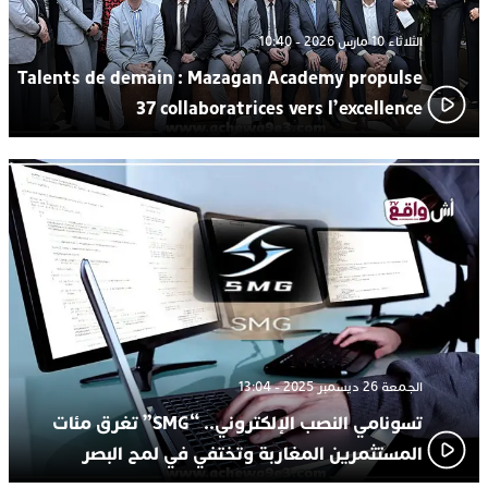
الثلاثاء 10 مارس 2026 - 10:40
Talents de demain : Mazagan Academy propulse
37 collaboratrices vers l’excellence
الجمعة 26 ديسمبر 2025 - 13:04
تسونامي النصب الإلكتروني.. “SMG” تغرق مئات
المستثمرين المغاربة وتختفي في لمح البصر