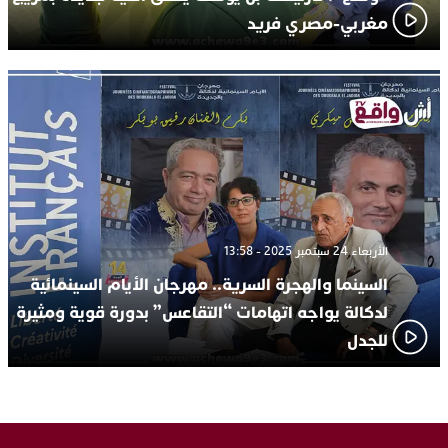
مغربي-مصري فريد
الأربعاء 24 سبتمبر 2025 - 13:58
السينما والهجرة السرية.. مهرجان الأيام السينمائية
لدكالة يواجه اتهامات “التقاعس” بدورة قوية ومثيرة
للجدل