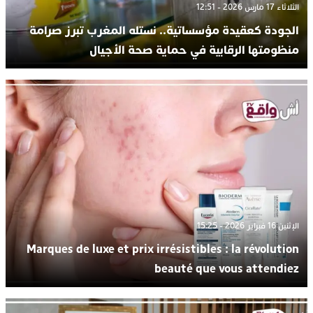
الثلاثاء 17 مارس 2026 - 12:51
الجودة كعقيدة مؤسساتية.. نستله المغرب تبرز صرامة
منظومتها الرقابية في حماية صحة الأجيال
الإثنين 16 فبراير 2026 - 15:25
Marques de luxe et prix irrésistibles : la révolution
beauté que vous attendiez