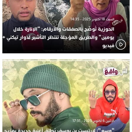
السبت 18 أكتوبر 2025 - 14:35
الحوزية تُوضّح بالصفقات والأرقام: “الإنارة خلال
يومين” والطريق المؤجلة تنتظر التأشير لدوار تيكني +
فيديو
الإثنين 6 أكتوبر 2025 - 17:31
“وسع”: لارتيست بن يوسف يُطلق أغنية جديدة بمزيج