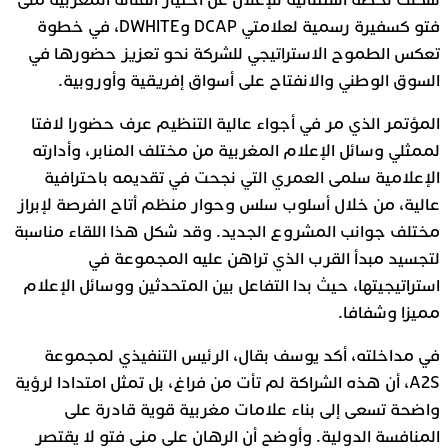
شكلت لحظة استثنائية للإعلان عن اختيار الفنانة المغربية منى
فتو كسفيرة رسمية لعلامتي DCAP وDWHITE، في خطوة
تعكس الطموح الاستراتيجي للشركة نحو تعزيز حضورها في
السوق الوطني والانفتاح على أسواق إفريقية وأوروبية.
المؤتمر الذي مر في أجواء عالية التنظيم عرف حضورا لافتا
لممثلي وسائل الإعلام المغربية من مختلف المنابر، وأدارته
الإعلامية سلمى العمري التي نجحت في تقديمه باحترافية
عالية، من خلال أسلوب سلس وحوار منظم أتاح الفرصة لإبراز
مختلف جوانب المشروع الجديد. وقد شكل هذا اللقاء مناسبة
لتجسيد مبدأ القرب الذي تراهن عليه المجموعة في
استراتيجيتها، حيث بدا التفاعل بين المتحدثين ووسائل الإعلام
مميزا وشفافا.
في مداخلته، أكد يوسف بقال، الرئيس التنفيذي لمجموعة
A2S، أن هذه الشراكة لم تأت من فراغ، بل تمثل امتدادا لرؤية
واضحة تسعى إلى بناء علامات مغربية قوية قادرة على
المنافسة الدولية. وأوضح أن الرهان على منى فتو لا يقتصر