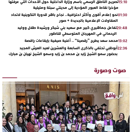
تصريح الناطق الرسمي باسم وزارة الداخلية حول الأحداث التي عرفتها
15:10
مؤخرا نقاط العبور المؤدية إلى مدينتي سبتة ومليلية
نحو إعلام أقوى وأكثر احترافية.. نجاح باهر للدورة التكوينية لاتحاد
01:30
المقاولات الإعلامية بالجديدة + صور
تفاعل جماهيري كبير مع سعيد بني شيكر ورشيدة طلال ووليد
20:48
الرحماني في المهرجان المتوسطي للناظور
محمد سعد يطرح “رقصينا” .. أغنية صيفية بإيقاعات راقصة
13:02
أبوظبي تحتفي بالذكرى السابعة والعشرين لعيد العرش المجيد
22:36
بحضور سمو الشيخ زايد بن محمد بن زايد وسمو الشيخ نهيان بن مبارك
دنيا بوطازوت تواصل تألقها الفني وتؤكد مكانتها بأداء مميز في
13:30
“كوفرة فالغيس”
صوت وصورة
يقظة أمنية تنهي كابوس الفتاة القاصر: كواليس مثيرة لعملية تحرير
19:11
رهينتين من قبضة ذي سوابق بالجديدة
اتحاد المقاولات الإعلامية يقود قاطرة التكوين بالجديدة ويستضيف
17:27
الإعلامي سعيد بلفقير في دورة استثنائية
ترسيخا لثقافة ترشيد الموارد المائية.. اختتام فعاليات النسخة الثانية
23:18
من “القرية الذكية للماء” بمركز الاصطياف ببوزنيقة