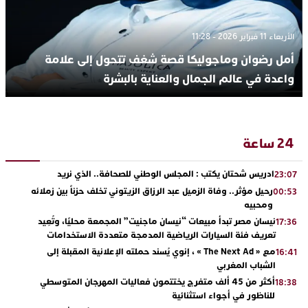
الأربعاء 11 فبراير 2026 - 11:28
أمل رضوان وماجوليكا قصة شغف تتحول إلى علامة
واعدة في عالم الجمال والعناية بالبشرة
24 ساعة
ادريس شحتان يكتب : المجلس الوطني للصحافة.. الذي نريد
23:07
رحيل مؤثر.. وفاة الزميل عبد الرزاق الزيتوني تخلف حزناً بين زملائه
00:53
ومحبيه
نيسان مصر تبدأ مبيعات “نيسان ماجنيت” المجمعة محليًا، وتُعِيد
17:36
تعريف فئة السيارات الرياضية المدمجة متعددة الاستخدامات
مع « The Next Ad » ، إنوي يُسند حملته الإعلانية المقبلة إلى
16:41
الشباب المغربي
أكثر من 45 ألف متفرج يختتمون فعاليات المهرجان المتوسطي
18:38
للناظور في أجواء استثنائية