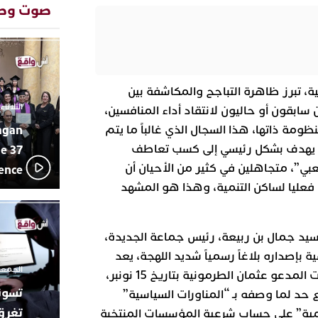
صوت وص
تفاعل جم
20:48
ورشيدة ط
المتوسطي
محمد سعد 
13:02
بإيقاعات 
أبوظبي تح
22:36
بية، تبرز ظاهرة التباجح والمكاشفة بين
العرش الم
الثلاثاء 10 مارس 2026 - :40
ابقون أو حاليون لانتقاد أداء المنافسين،
بن زايد و
agan
ظومة ذاتها، هذا السجال الذي غالباً ما يتم
دنيا بوطاز
13:30
بأداء ممي
ي يهدف بشكل رئيسي إلى كسب تعاطف
e 37
يقظة أمنية
19:11
بي”، متجاهلين في كثير من الأحيان أن
lence
مثيرة لعمل
ا فعليا لساكن التنمية، وهذا هو المشهد
بالجديدة
اتحاد المق
17:27
بالجديدة 
لسيد جمال بن ربيعة، رئيس جماعة الجديدة،
دورة استثن
بلة سياسية بإصداره بلاغاً رسمياً شديد اللهجة، يعد
الجمعة 26 ديسمبر 2025 -
الأول من نوعه رداً على تصريحات المدعو عثمان الطرمونية بتاريخ 15 نونبر،
د لما وصفه بـ “المناورات السياسية”
تغرق
ة” على حساب شرعية المؤسسات المنتخبة