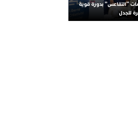
ات “التقاعس” بدورة قوية
ة للجدل