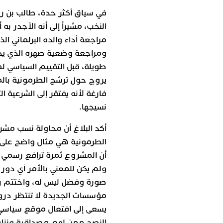
في سياق أكثر حدة، طالب بن ر
النخب، مشيراً إلى أنه الأجدر به 
مراجعة أداء والده البرلماني ال
ومراجعة وضعية صهره الذي يح
طويلة، قبل التقييم السياسي لم
يروج حول ترشح الطرمونية بالمد
فارغة لأنه يفتقر إلى الشرعية ال
نسيجها.
أكد البلاغ أن محاولة نسب مشرو
الطرمونية هي مثال واضح عل
أن المشروع ثمرة ترافع رسمي 
ولم يكن للمعني بالأمر أي دور ف
صورة وفضل ليس له، واختتم رئي
مؤسسات الجديدة لا تنتظر دروس
يسعى إلى افتعال موقع سياسي ل
النصح ممن لهم مصداقية ونزا