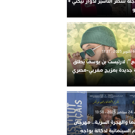
لة تنتظر التأشير لدوار تيكني +
و
”: لارتيست بن يوسف يُطلق
ة جديدة بمزيج مغربي-مصري
 13:58
ما والهجرة السرية.. مهرجان
م السينمائية لدكالة يواجه