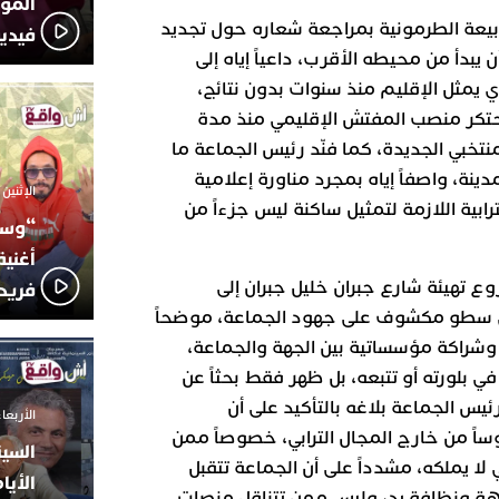
المؤج
بيعة الطرمونية بمراجعة شعاره حول تجديد
فيدي
أن يبدأ من محيطه الأقرب، داعياً إياه إلى
ذي يمثل الإقليم منذ سنوات بدون نتائج،
تكر منصب المفتش الإقليمي منذ مدة
نتخبي الجديدة، كما فنّد رئيس الجماعة ما
ينة، واصفاً إياه بمجرد مناورة إعلامية
الإثنين 6 أكتوبر 2025 - 17:31
ترابية اللازمة لتمثيل ساكنة ليس جزءاً من
“وسع
أغني
ع تهيئة شارع جبران خليل جبران إلى
فريد
ى سطو مكشوف على جهود الجماعة، موضحاً
وشراكة مؤسساتية بين الجهة والجماعة،
ي بلورته أو تتبعه، بل ظهر فقط بحثاً عن
س الجماعة بلاغه بالتأكيد على أن
الأربعاء 24 سبتمبر 2025 -
اً من خارج المجال الترابي، خصوصاً ممن
السين
ا يملكه، مشدداً على أن الجماعة تتقبل
الأيا
هة ونظافة يد، وليس ممن تتناقل منصات