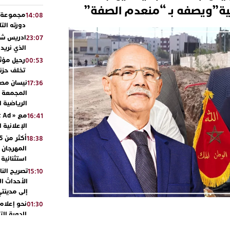
ية”ويصفه بـ “منعدم الصفة”
مجموعة أو
14:08
دورته الت
ادريس شحت
23:07
الذي نريد
رحيل مؤثر
00:53
تخلف حزنا
نيسان مصر
17:36
المجمعة مح
الرياضية 
16:41
الإعلانية 
18:38
المهرجان 
استثنائية
تصريح الن
15:10
الأحداث ال
إلى مدينتي
نحو إعلام 
01:30
للدورة الت
بالجديدة 