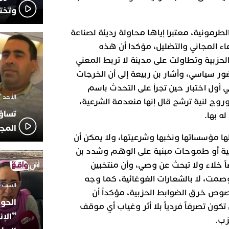
وتخت
طرمونية، معتبرا إياها محاولة رديئة لصناعة
ء المجاني والتضليل، مؤكدا أن هذه
لحزبية وتطاولت على مدينة لا تربط المعني
حضور سياسي، وأشار بن ربيعة إلى أن الخرجات
أول اختبار حين تجرأ على التحدث باسم
الأحد 7 ديسمبر 2025 - 21:42
وج لنية ترشح قال إنها منعدمة الشرعية،
تساؤ
ه بها.
المج
لها مؤسساتها ونخبها وشرعيتها، ولا يمكن أن
ية أو طموحات مبنية على الوهم وشدد بن
اً خلاء ولا تبحث عن وصي، وأن منتخبين
مت، لا بالشعارات الغوغائية، كما وجه
السبت 18 أكتوبر 2025 - 14:35
بخصوص خرق الضوابط الحزبية، مؤكداً أن
الحوز
كون تصرفاً فردياً بلا أثر وغياب أي موقف
“الإن
زب.