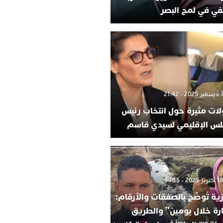
في في لمح البصر
لات مثيرة حول انتخاب رئيس
لس الإقليمي لسيدي قاسم
ية تُوضّح بالصفقات والأرقام:
ارة خلال يومين” والطريق