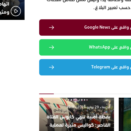
اتهام
سب تعبير البلاغ.
ومثير
لى Google News
 على WhatsApp
 على Telegram
الأربعاء 29 يوليو 2026 - 19:11
يقظة أمنية تنهي كابوس الفتاة
القاصر: كواليس مثيرة لعملية