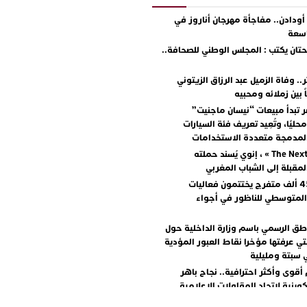
دادن.. مفاجأة مهرجان أناروز في
اسعة
ان يكتب : المجلس الوطني للصحافة..
.. وفاة الزميل عبد الرزاق الزيتوني
ً بين زملائه ومحبيه
 تبدأ مبيعات “نيسان ماجنيت”
ليًا، وتُعِيد تعريف فئة السيارات
المدمجة متعددة الاستخدامات
مع « The Next Ad » ، إنوي يُسند حملته
المقبلة إلى الشباب المغربي
أكثر من 45 ألف متفرج يختتمون فعاليات
المتوسطي للناظور في أجواء
اطق الرسمي باسم وزارة الداخلية حول
تي عرفتها مؤخرا نقاط العبور المؤدية
 سبتة ومليلية
أقوى وأكثر احترافية.. نجاح باهر
كوينية لاتحاد المقاولات الإعلامية
+ صور