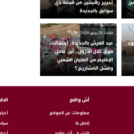
يز
تحرير رهينتين من قبضة ذي
سوابق بالجديدة
الثلاثاء 28 يوليو 2026 - 13:50
ود
عيد العرش بالجديدة: احتفالات
فوق تلال الأزبال.. أين عامل
الإقليم من الغليان الشعبي
وفشل المشاريع؟
أش واقع
الاق
معلومات عن الموقع
أخبار
إتصل بنا
سياس
للنشر في أش واقع
أخبا