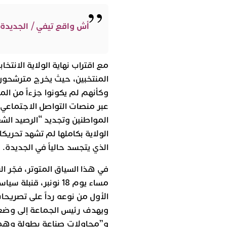
أش واقع تيفي / الجديدة
مع اقتراب نهاية الولاية الانتخا
المنتخبين، حيث يخرج مترشحون س
وكأنهم لم يكونوا جزءاً من المن
عبر منصات التواصل الاجتماع
المواطنين وتجديد “الرصيد الشع
الولاية بكاملها لم تشهد تحريك
الذي يتجسد حالياً في الجديدة.
في هذا السياق المتوتر، فجّر ا
مساء يوم 18 نونبر، قن
ويهدف رئيس الجماعة إلى وضع ح
و”محاولات صناعة بطولة وهمي