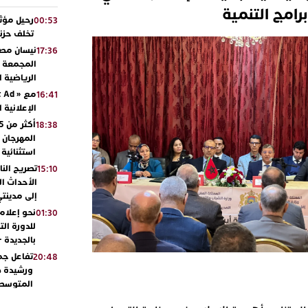
رامج التنمية
رحيل مؤثر
00:53
تخلف حزنا
نيسان مصر
17:36
المجمعة مح
الرياضية 
16:41
الإعلانية 
18:38
المهرجان 
استثنائية
تصريح الن
15:10
الأحداث ال
إلى مدينتي
نحو إعلام 
01:30
للدورة الت
بالجديدة 
تفاعل جم
20:48
ورشيدة ط
المتوسطي
محمد سعد 
13:02