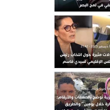
في في لمح البصر
لات مثيرة حول انتخاب رئيس
لس الإقليمي لسيدي قاسم
ية تُوضّح بالصفقات والأرقام:
ارة خلال يومين” والطريق