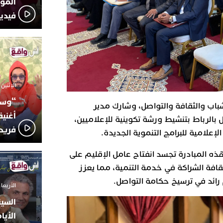
المؤج
فيدي
الإثنين 6 أكتوبر 2025 - 17:31
“وسع
باب والثقافة والتواصل، وشارك مدير
أغني
 بالرباط بتنشيط ورشة تكوينية للإعلاميين،
فريد
الإعلامية للبرامج التنموية الجديدة.
ه المبادرة تجسد انفتاح عامل الإقليم على
افة الشراكة في خدمة التنمية، مما يعزز
رائد في ترسيخ حكامة التواصل.
الأربعاء 24 سبتمبر 2025 -
السين
الأيا