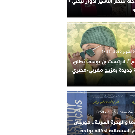
لة تنتظر التأشير لدوار تيكني +
و
”: لارتيست بن يوسف يُطلق
ة جديدة بمزيج مغربي-مصري
 13:58
ما والهجرة السرية.. مهرجان
م السينمائية لدكالة يواجه