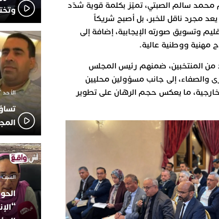
م
محمد سالم الصبتي
، تميّز بكلمة قوية شدّد
وتخت
يعد مجرد ناقل للخبر، بل أصبح شريكاً
إقليم وتسويق صورته الإيجابية، إضافة إلى
ح مهنية ووطنية عالية.
د من المنتخبين، ضمنهم رئيس المجلس
ى والصفاء، إلى جانب مسؤولين محليين
خارجية، ما يعكس حجم الرهان على تطوير
الأحد 7 ديسمبر 2025 - 21:42
تساؤ
المج
السبت 18 أكتوبر 2025 - 14:35
الحوز
“الإن