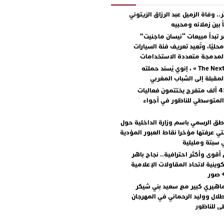
.. وفاة الزميل عبد الرزاق الزيتوني
ً بين زملائه ومحبيه
 تبدأ مبيعات “نيسان ماجنيت”
ليًا، وتُعِيد تعريف فئة السيارات
المدمجة متعددة الاستخدامات
مع « The Next Ad » ، إنوي يُسند حملته
المقبلة إلى الشباب المغربي
أكثر من 45 ألف متفرج يختتمون فعاليات
المتوسطي للناظور في أجواء
اطق الرسمي باسم وزارة الداخلية حول
تي عرفتها مؤخرا نقاط العبور المؤدية
 سبتة ومليلية
أقوى وأكثر احترافية.. نجاح باهر
كوينية لاتحاد المقاولات الإعلامية
+ صور
اهيري كبير مع سعيد بني شيكر
لال ووليد الرحماني في المهرجان
 للناظور
يطرح “رقصينا” .. أغنية صيفية