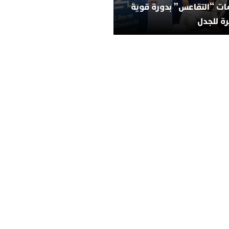
ات “التقاعس” بدورة قوية
ة للجدل