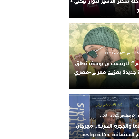
لة تنتظر التأشير لدوار تيكني +
و
”: لارتيست بن يوسف يُطلق
ة جديدة بمزيج مغربي-مصري
 13:58
ما والهجرة السرية.. مهرجان
م السينمائية لدكالة يواجه