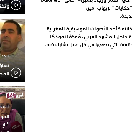
– “غدايدي” لدعاء اليحياوي، – “جايا” لعمر ورجاء بلمير، – “غالي” لـ Duke &
وتخت
، – “حكايات” لإيهاب أمير،
ديدة.
انته كأحد الأصوات الموسيقية المغربية
داخل المشهد العربي، مُقدّمًا نموذجًا
الدقيقة التي يضعها في كل عمل يشارك فيه.
الأحد 7 ديسمبر 2025 - 21:42
تساؤ
المج
السبت 18 أكتوبر 2025 - 14:35
الحوز
“الإن