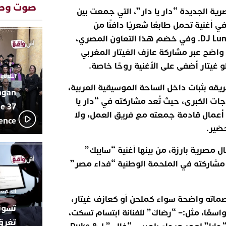
صوت وص
تفاعل جم
20:48
ة الجديدة “دار يا دار”، التي جمعت بين
ورشيدة ط
في أغنية تحمل طابعًا شعريًا دافئًا من
المتوسطي
كلمات وألحان علي، وتوزيع DJ Lunzo. وفي خضم هذا التعاون المصري،
محمد سعد 
13:02
بإيقاعات 
اضح عبر مشاركة عازف الغيتار المغربي
أبوظبي تح
22:36
 غيتار أضفى على الأغنية روحًا خاصة.
العرش الم
الثلاثاء 10 مارس 2026 - :40
بن زايد و
قه بثبات داخل الساحة الموسيقية العربية،
agan
دنيا بوطاز
13:30
اجات الكبرى، حيث تُعد مشاركته في “دار يا
بأداء ممي
e 37
عمال قادمة جمعته مع فريق العمل، ولا
يقظة أمنية
19:11
lence
مثيرة لعمل
حضير.
بالجديدة
اتحاد المق
17:27
 مصرية بارزة، من بينها أغنية “سايبك”
بالجديدة 
مشاركته في الملحمة الوطنية “فداء مصر”
دورة استثن
الجمعة 26 ديسمبر 2025 -
بصماته واضحة سواء كملحن أو كعازف غيتار،
اسعًا، مثل: – “رضاك” للفنانة ابتسام تسكت،
تغرق