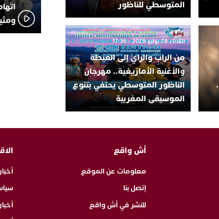
المتوسطي للناظور
اتهام
ومثير
الثلاثاء 28 يوليو 2026 - 17:36
من الراب والراي إلى العيطة
والأغنية الأمازيغية.. مهرجان
الناظور المتوسطي يحتفي بتنوع
الموسيقى المغربية
أش واقع
الاق
معلومات عن الموقع
أخبار
إتصل بنا
سياس
للنشر في أش واقع
أخبا