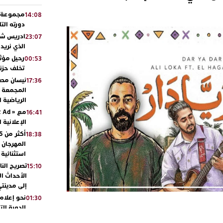
مجموعة أو
14:08
دورته الت
ادريس شحت
23:07
الذي نريد
رحيل مؤثر
00:53
تخلف حزنا
نيسان مصر
17:36
المجمعة مح
الرياضية 
16:41
الإعلانية 
18:38
المهرجان 
استثنائية
تصريح الن
15:10
الأحداث ال
إلى مدينتي
نحو إعلام 
01:30
للدورة الت
بالجديدة 