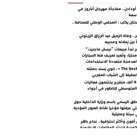
دادن.. مفاجأة مهرجان أناروز في
اسعة
ان يكتب : المجلس الوطني للصحافة..
.. وفاة الزميل عبد الرزاق الزيتوني
ً بين زملائه ومحبيه
 تبدأ مبيعات “نيسان ماجنيت”
ليًا، وتُعِيد تعريف فئة السيارات
المدمجة متعددة الاستخدامات
مع « The Next Ad » ، إنوي يُسند حملته
المقبلة إلى الشباب المغربي
أكثر من 45 ألف متفرج يختتمون فعاليات
المتوسطي للناظور في أجواء
اطق الرسمي باسم وزارة الداخلية حول
تي عرفتها مؤخرا نقاط العبور المؤدية
 سبتة ومليلية
أقوى وأكثر احترافية.. نجاح باهر
كوينية لاتحاد المقاولات الإعلامية
+ صور