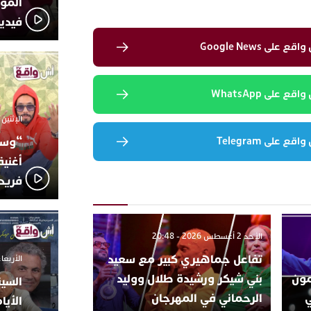
المؤج
فيدي
لى Google News
 على WhatsApp
الإثنين 6 أكتوبر 2025 - 17:31
 على Telegram
“وسع
أغني
فريد
الأحد 2 أغسطس 2026 - 20:48
تفاعل جماهيري كبير مع سعيد
الأربعاء 24 سبتمبر 2025 -
تتمون
بني شيكر ورشيدة طلال ووليد
السين
ي
الرحماني في المهرجان
الأيا