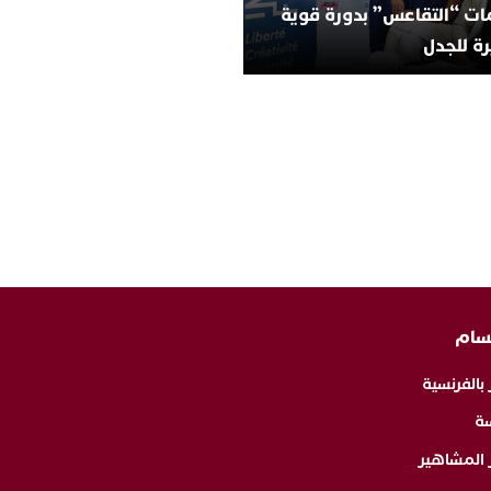
ات “التقاعس” بدورة قوية
ة للجدل
سام
 بالفرنسية
ة
ر المشاهير