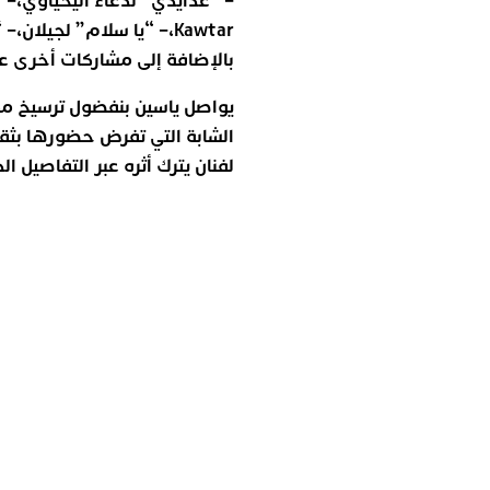
Kawtar، – “يا سلام” لجيلان
بالإضافة إلى مشاركات أخرى ع
‎يواصل ياسين بنفضول ترسيخ مك
الشابة التي تفرض حضورها بثقة 
لفنان يترك أثره عبر التفاصيل 