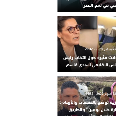
في في لمح البصر
لات مثيرة حول انتخاب رئيس
لس الإقليمي لسيدي قاسم
ية تُوضّح بالصفقات والأرقام:
ارة خلال يومين” والطريق