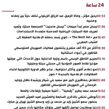
24 ساعة
رحيل مؤثر.. وفاة الزميل عبد الرزاق الزيتوني تخلف حزناً بين زملائه
00:53
ومحبيه
نيسان مصر تبدأ مبيعات “نيسان ماجنيت” المجمعة محليًا، وتُعِيد
17:36
تعريف فئة السيارات الرياضية المدمجة متعددة الاستخدامات
مع « The Next Ad » ، إنوي يُسند حملته الإعلانية المقبلة إلى
16:41
الشباب المغربي
أكثر من 45 ألف متفرج يختتمون فعاليات المهرجان المتوسطي
18:38
للناظور في أجواء استثنائية
تصريح الناطق الرسمي باسم وزارة الداخلية حول الأحداث التي عرفتها
15:10
مؤخرا نقاط العبور المؤدية إلى مدينتي سبتة ومليلية
نحو إعلام أقوى وأكثر احترافية.. نجاح باهر للدورة التكوينية لاتحاد
01:30
المقاولات الإعلامية بالجديدة + صور
تفاعل جماهيري كبير مع سعيد بني شيكر ورشيدة طلال ووليد
20:48
الرحماني في المهرجان المتوسطي للناظور
محمد سعد يطرح “رقصينا” .. أغنية صيفية بإيقاعات راقصة
13:02
أبوظبي تحتفي بالذكرى السابعة والعشرين لعيد العرش المجيد
22:36
بحضور سمو الشيخ زايد بن محمد بن زايد وسمو الشيخ نهيان بن مبارك
دنيا بوطازوت تواصل تألقها الفني وتؤكد مكانتها بأداء مميز في
13:30