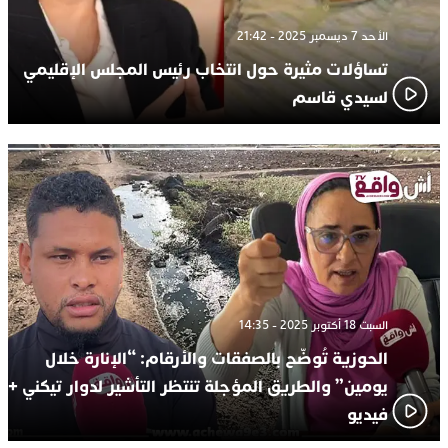
الأحد 7 ديسمبر 2025 - 21:42
تساؤلات مثيرة حول انتخاب رئيس المجلس الإقليمي
لسيدي قاسم
السبت 18 أكتوبر 2025 - 14:35
الحوزية تُوضّح بالصفقات والأرقام: “الإنارة خلال
يومين” والطريق المؤجلة تنتظر التأشير لدوار تيكني +
فيديو