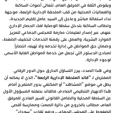
ويقوض الثقة في المرفق العام، تتعالى أصوات الساكنة
والفعاليات المحلية من قلب الملحقة الإدارية الرابعة، موجهة
نداء استغاثة مباشر وعاجل إلى السيد عامل إقليم الجديدة،
وتطالب الساكنة بتدخل سلطة الوصاية لفك الحصار الإداري
عنهم، عبر إصدار تعليمات صارمة للمجلس الجماعي لتعزيز
الموارد البشرية، والعمل على رقمنة الخدمات لتخفيف الضغط،
وضمان حق المواطن في إدارة تخدمه ولا تهينه، انتصاراً
لمبادئ الدستور التي تجعل من خدمة المواطن الغاية الأسمى
لوجود الإدارة.
وفي هذا الصدد، يبرز التساؤل الحارق حول الدور الرقابي
“قائد الملحقة الإدارية الرابعة”
المفترض لـ
، الذي لا يمكنه أن
يظل في موقع “المشاهد” أو المكتفي بدور المتفرج أمام
هذا الانهيار التنظيمي الصادم، فالقائد بصفته المسؤول الأول
عن السلطة المحلية والضامن القانوني للسير العادي للمرفق
العام، مطالب بالخروج من دائرة الصمت وممارسة أقصى
الضغوط على المجلس الجماعي، ورفع تقارير “سوداء”