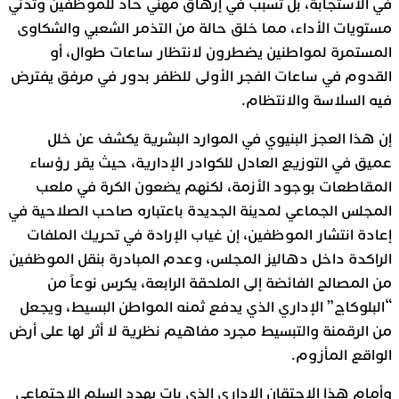
في الاستجابة، بل تسبب في إرهاق مهني حاد للموظفين وتدني
مستويات الأداء، مما خلق حالة من التذمر الشعبي والشكاوى
المستمرة لمواطنين يضطرون لانتظار ساعات طوال، أو
القدوم في ساعات الفجر الأولى للظفر بدور في مرفق يفترض
فيه السلاسة والانتظام.
إن هذا العجز البنيوي في الموارد البشرية يكشف عن خلل
عميق في التوزيع العادل للكوادر الإدارية، حيث يقر رؤساء
المقاطعات بوجود الأزمة، لكنهم يضعون الكرة في ملعب
المجلس الجماعي لمدينة الجديدة باعتباره صاحب الصلاحية في
إعادة انتشار الموظفين، إن غياب الإرادة في تحريك الملفات
الراكدة داخل دهاليز المجلس، وعدم المبادرة بنقل الموظفين
من المصالح الفائضة إلى الملحقة الرابعة، يكرس نوعاً من
“البلوكاج” الإداري الذي يدفع ثمنه المواطن البسيط، ويجعل
من الرقمنة والتبسيط مجرد مفاهيم نظرية لا أثر لها على أرض
الواقع المأزوم.
وأمام هذا الاحتقان الإداري الذي بات يهدد السلم الاجتماعي