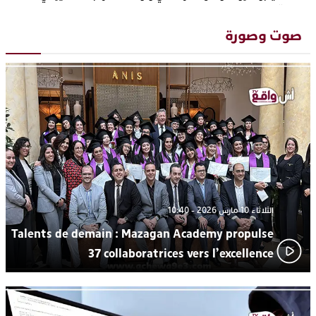
“كوفرة فالغيس”
يقظة أمنية تنهي كابوس الفتاة القاصر: كواليس مثيرة لعملية تحرير
19:11
صوت وصورة
رهينتين من قبضة ذي سوابق بالجديدة
اتحاد المقاولات الإعلامية يقود قاطرة التكوين بالجديدة ويستضيف
17:27
الإعلامي سعيد بلفقير في دورة استثنائية
ترسيخا لثقافة ترشيد الموارد المائية.. اختتام فعاليات النسخة الثانية
23:18
من “القرية الذكية للماء” بمركز الاصطياف ببوزنيقة
من الراب والراي إلى العيطة والأغنية الأمازيغية.. مهرجان الناظور
17:36
المتوسطي يحتفي بتنوع الموسيقى المغربية
الثلاثاء 10 مارس 2026 - 10:40
Talents de demain : Mazagan Academy propulse
37 collaboratrices vers l’excellence