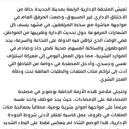
تعيش الملحقة الإدارية الرابعة بمدينة الجديدة حالة من
الاختناق الإداري غير المسبوق، وضعت المرفق العام في
مواجهة مباشرة مع سخط المرتفقين، في مشهد ينسف كل
الشعارات المرفوعة حول تحديث الإدارة وتقريبها من المواطن،
ففي الوقت الذي تراهن فيه الدولة على النجاعة والسرعة، يجد
الموظفون والساكنة أنفسهم ضحية نقص حاد وصادم في
الموارد البشرية، مما حوّل العمل اليومي إلى معركة استنزاف
نفسي وجسدي، وأدخل المصلحة في دوامة من التباطؤ التي
أدت إلى تراكم مئات الملفات والطلبات العالقة تحت وطأة
العجز البشري.
وتتجلى ملامح هذه الأزمة الخانقة بوضوح في مصلحة
المصادقة على الإمضاءات، حيث يجد موظف واحد نفسه
مرغماً على مواجهة أمواج بشرية يومية، مطالباً بمعالجة مئات
الملفات في ظروف عمل قاسية تفتقر لأدنى شروط الجودة
الإدارية، هذا الوضع الشاذ لم ينعكس فقط على البطء الشديد