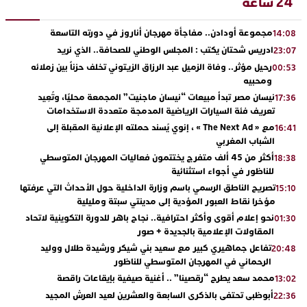
24 ساعة
مجموعة أودادن.. مفاجأة مهرجان أناروز في دورته التاسعة
14:08
ادريس شحتان يكتب : المجلس الوطني للصحافة.. الذي نريد
23:07
رحيل مؤثر.. وفاة الزميل عبد الرزاق الزيتوني تخلف حزناً بين زملائه
00:53
ومحبيه
نيسان مصر تبدأ مبيعات “نيسان ماجنيت” المجمعة محليًا، وتُعِيد
17:36
تعريف فئة السيارات الرياضية المدمجة متعددة الاستخدامات
مع « The Next Ad » ، إنوي يُسند حملته الإعلانية المقبلة إلى
16:41
الشباب المغربي
أكثر من 45 ألف متفرج يختتمون فعاليات المهرجان المتوسطي
18:38
للناظور في أجواء استثنائية
تصريح الناطق الرسمي باسم وزارة الداخلية حول الأحداث التي عرفتها
15:10
مؤخرا نقاط العبور المؤدية إلى مدينتي سبتة ومليلية
نحو إعلام أقوى وأكثر احترافية.. نجاح باهر للدورة التكوينية لاتحاد
01:30
المقاولات الإعلامية بالجديدة + صور
تفاعل جماهيري كبير مع سعيد بني شيكر ورشيدة طلال ووليد
20:48
الرحماني في المهرجان المتوسطي للناظور
محمد سعد يطرح “رقصينا” .. أغنية صيفية بإيقاعات راقصة
13:02
أبوظبي تحتفي بالذكرى السابعة والعشرين لعيد العرش المجيد
22:36