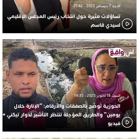
الأحد 7 ديسمبر 2025 - 21:42
تساؤلات مثيرة حول انتخاب رئيس المجلس الإقليمي
لسيدي قاسم
السبت 18 أكتوبر 2025 - 14:35
الحوزية تُوضّح بالصفقات والأرقام: “الإنارة خلال
يومين” والطريق المؤجلة تنتظر التأشير لدوار تيكني +
فيديو