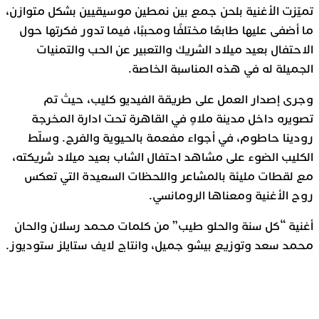
تميّزت الأغنية بلحن جمع بين نمطين موسيقيين بشكل متوازن،
ما أضفى عليها طابعًا مختلفًا ومحببًا، فيما تدور فكرتها حول
الاحتفال بعيد ميلاد الشريك والتعبير عن الحب والتمنيات
الجميلة له في هذه المناسبة الخاصة.
وجرى إصدار العمل على طريقة الفيديو كليب، حيث تم
تصويره داخل مدينة ملاهٍ في القاهرة تحت ادارة المخرجة
رودينا حاطوم، في أجواء مفعمة بالحيوية والفرح. وسلّط
الكليب الضوء على مشاهد احتفال الشاب بعيد ميلاد شريكته،
مع لقطات مليئة بالمشاعر واللحظات السعيدة التي تعكس
روح الأغنية ومعناها الرومانسي.
أغنية “كل سنة والحلو طيب” من كلمات محمد رسلان والحان
محمد سعد وتوزيع بيشو جميل، وانتاج لايف ستايلز ستوديوز.