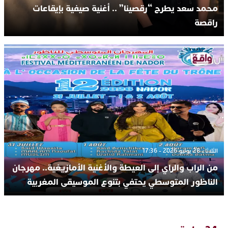
محمد سعد يطرح “رقصينا” .. أغنية صيفية بإيقاعات
راقصة
الثلاثاء 28 يوليو 2026 - 17:36
من الراب والراي إلى العيطة والأغنية الأمازيغية.. مهرجان
الناظور المتوسطي يحتفي بتنوع الموسيقى المغربية