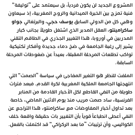
المشروع الجديد لن يكون فردياً، بل سيعتمد على “توليفة”
فنية تمزج بين الخبرة الميدانية والروح المغربية، إذ سيعاون
يوسف حجي
جواو
وهبي كل من الدولي السابق
، والبرتغالي
ساكرامينتو
، العقل المدبر الذي اشتغل طويلاً بجانب كبار
المدربين في أوروبا، هذا التغيير الجذري في الطاقم التقني
يشير إلى رغبة الجامعة في ضخ دماء جديدة وأفكار تكتيكية
تواكب تطلعات المرحلة المقبلة، بعيداً عن ضغوطات المرحلة
السابقة.
الملفت للنظر هو التغير المفاجئ في سياسة “الصمت” التي
انتهجتها الجامعة الملكية المغربية لكرة القدم. فبعد فترات
طويلة من النفي القاطع لكل الأخبار القادمة من المنابر
الفرنسية، ساد صمت مريب منذ يوم الاثنين الماضي، خاصة
بعد تداول أخبار المفاوضات مع ساكرامنتو، هذا التراجع عن
النفي أعطى انطباعاً قوياً بأن التغيير بات حقيقة واقعة خلف
الكواليس، وأن ترتيبات “ما بعد الركراكي” قد اكتملت بالفعل.