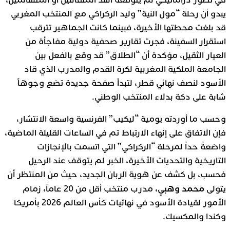
في تطور دراماتيكي لم يتوقعه أشد المتفائلين أو المتشائمين،
يبدو أن رحلة “مول النية” وليد الركراكي مع المنتخب المغربي
قد بلغت محطتها الأخيرة، فبينما كانت الجماهير تترقب
استقرار السفينة، فجرت تقارير صحفية دولية مفاجأة من
العيار الثقيل، مؤكدة أن “الطلاق” قد وقع بالفعل بين
الجامعة الملكية المغربية لكرة القدم والمدرب الذي قاد
الأسود لنصف نهائي قطر، لتبدأ صفحة جديدة تضع وجوهاً
شابة على دكة بدلاء المنتخب الوطني.
وحسب ما أوردته يومية “ليكيب” الفرنسية واسعة الانتشار،
فإن الاتفاق على إنهاء الارتباط تم في الساعات القليلة الماضية،
واضعةً حداً لمرحلة “الركراكي” التي اتسمت بالإنجازات
التاريخية والتحديات الأخيرة، الخبر لم يتوقف عند الرحيل
فحسب، بل كشف عن هوية الربان الجديد، حيث من المنتظر أن
محمد وهبي
يتولى
، مدرب منتخب أقل من 20 عاماً، زمام
الأمور لقيادة الأسود في نهائيات كأس العالم 2026 بأمريكا
وكندا والمكسيك.