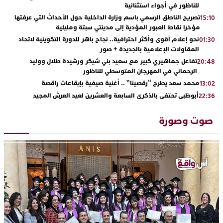
للناظور في أجواء استثنائية
تصريح الناطق الرسمي باسم وزارة الداخلية حول الأحداث التي عرفتها
15:10
مؤخرا نقاط العبور المؤدية إلى مدينتي سبتة ومليلية
نحو إعلام أقوى وأكثر احترافية.. نجاح باهر للدورة التكوينية لاتحاد
01:30
المقاولات الإعلامية بالجديدة + صور
تفاعل جماهيري كبير مع سعيد بني شيكر ورشيدة طلال ووليد
20:48
الرحماني في المهرجان المتوسطي للناظور
محمد سعد يطرح “رقصينا” .. أغنية صيفية بإيقاعات راقصة
13:02
أبوظبي تحتفي بالذكرى السابعة والعشرين لعيد العرش المجيد
22:36
بحضور سمو الشيخ زايد بن محمد بن زايد وسمو الشيخ نهيان بن مبارك
دنيا بوطازوت تواصل تألقها الفني وتؤكد مكانتها بأداء مميز في
13:30
صوت وصورة
“كوفرة فالغيس”
يقظة أمنية تنهي كابوس الفتاة القاصر: كواليس مثيرة لعملية تحرير
19:11
رهينتين من قبضة ذي سوابق بالجديدة
اتحاد المقاولات الإعلامية يقود قاطرة التكوين بالجديدة ويستضيف
17:27
الإعلامي سعيد بلفقير في دورة استثنائية