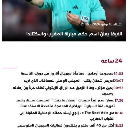
الثلاثاء 16 يونيو 2026 - 21:16
الفيفا يعلن اسم حكم مباراة المغرب واسكتلندا
24 ساعة
مجموعة أودادن.. مفاجأة مهرجان أناروز في دورته التاسعة
14:08
ادريس شحتان يكتب : المجلس الوطني للصحافة.. الذي نريد
23:07
رحيل مؤثر.. وفاة الزميل عبد الرزاق الزيتوني تخلف حزناً بين زملائه
00:53
ومحبيه
نيسان مصر تبدأ مبيعات “نيسان ماجنيت” المجمعة محليًا، وتُعِيد
17:36
تعريف فئة السيارات الرياضية المدمجة متعددة الاستخدامات
مع « The Next Ad » ، إنوي يُسند حملته الإعلانية المقبلة إلى
16:41
الشباب المغربي
أكثر من 45 ألف متفرج يختتمون فعاليات المهرجان المتوسطي
18:38