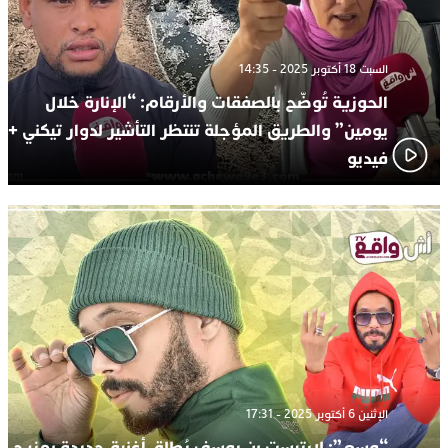
السبت 18 أكتوبر 2025 - 14:35
الحوزية تُوضّح بالصفقات والأرقام: “الإنارة خلال
يومين” والطريق المؤجلة تنتظر التأشير لدوار تيكني +
فيديو
الإثنين 6 أكتوبر 2025 - 17:31
“وسع”: لارتيست بن يوسف يُطلق أغنية جديدة بمزيج