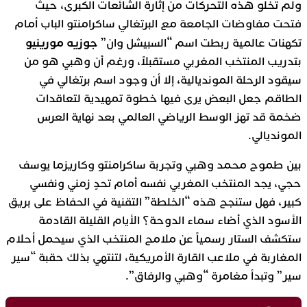
ولم تخلو هذه التحركات من إثارة الشائعات الكبرى، حيث
فتحت مفاوضات الجامعة مع البرتغالي ساكرامنتو الباب أمام
جوزيه مورينيو
تكهنات عالمية ربطت اسم “السبيشل وان”
بتدريب المنتخب المغربي مستقبلاً، ورغم أن وهبي هو من
سيقود الرحلة المونديالية، إلا أن وجود اسم برتغالي في
الطاقم جعل البعض يرى فيها خطوة تمهيدية لتعاقدات
ضخمة قد تهز الوسط الرياضي العالمي بعد نهاية العرس
المونديالي.
بين طموح محمد وهبي وتجربة ساكرامنتو وكاريزما يوسف
حجي، يجد المنتخب المغربي نفسه أمام تحدٍ زمني ونفسي
كبير، فهل ستنجح هذه “الخلطة” التقنية في الحفاظ على بريق
الأسود الذي أضاء سماء الدوحة؟ الأيام القليلة القادمة
ستكشف الستار رسمياً عن ملامح المنتخب الذي سيحمل أحلام
المغاربة في ملاعب القارة الأمريكية، لتنتهي بذلك حقبة “سير
سير” وتبدأ مغامرة “وهبي والرفاق”.