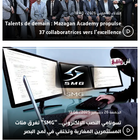
الثلاثاء 10 مارس 2026 - 10:40
Talents de demain : Mazagan Academy propulse
37 collaboratrices vers l’excellence
الجمعة 26 ديسمبر 2025 - 13:04
تسونامي النصب الإلكتروني.. “SMG” تغرق مئات
المستثمرين المغاربة وتختفي في لمح البصر