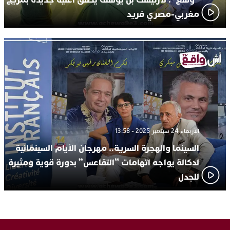
مغربي-مصري فريد
الأربعاء 24 سبتمبر 2025 - 13:58
السينما والهجرة السرية.. مهرجان الأيام السينمائية
لدكالة يواجه اتهامات “التقاعس” بدورة قوية ومثيرة
للجدل