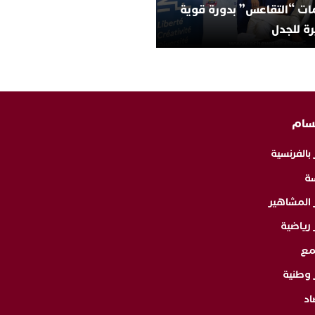
ات “التقاعس” بدورة قوية
ة للجدل
سام
 بالفرنسية
ة
ر المشاهير
 رياضية
مع
 وطنية
اد