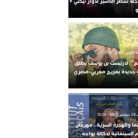
لة تنتظر التأشير لدوار تيكني +
و
”: لارتيست بن يوسف يُطلق
ة جديدة بمزيج مغربي-مصري
 13:58
ما والهجرة السرية.. مهرجان
م السينمائية لدكالة يواجه