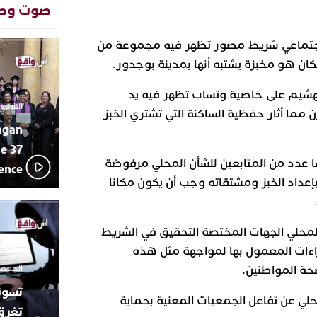
بإيقاعات 
صوت وص
أبوظبي تح
22:36
العرش الم
لاجتماعي شريط مصور تظهر فيه مجموعة من
بن زايد و
ان هو مخبزة يشتبه أنها بمدينة بوجدور.
دنيا بوطاز
13:30
بأداء ممي
الهشيم على خاصية وتساب تظهر فيه يد
يقظة أمنية
19:11
الثلاثاء 10 مارس 2026 - :40
مما أثار حفظية الساكنة التي تشتري الخبز
مثيرة لعمل
بالجديدة
agan
اتحاد المق
17:27
e 37
بالجديدة 
ا عدد من المتابعين للشأن المحلي مرفوضة
lence
دورة استثن
إعداد الخبز ومشتقاته وجب أن يكون مكانا
ترسيخا لثق
23:18
فعاليات ال
بمركز الا
لمحلي الجهات المختصة التحقيق في الشريط
من الراب و
17:36
مهرجان ال
اءات المعمول بها لمواجهة مثل هذه
الموسيقى 
الجمعة 26 ديسمبر 2025 -
ة المواطنين.
حلي عن تفاعل الجمعيات المعنية بحماية
تغرق