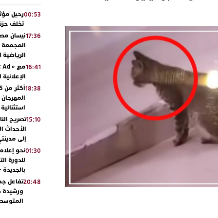
رحيل مؤثر
00:53
تخلف حزنا
نيسان مصر
17:36
المجمعة مح
الرياضية 
16:41
الإعلانية 
18:38
المهرجان 
استثنائية
تصريح الن
15:10
الأحداث ال
إلى مدينتي
نحو إعلام 
01:30
للدورة الت
بالجديدة 
تفاعل جم
20:48
ورشيدة ط
المتوسطي
محمد سعد 
13:02