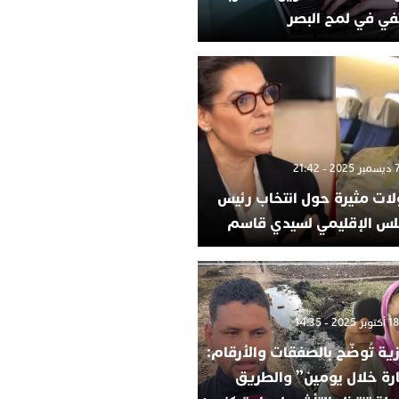
في في لمح البصر
لات مثيرة حول انتخاب رئيس
لس الإقليمي لسيدي قاسم
ية تُوضّح بالصفقات والأرقام:
ارة خلال يومين” والطريق