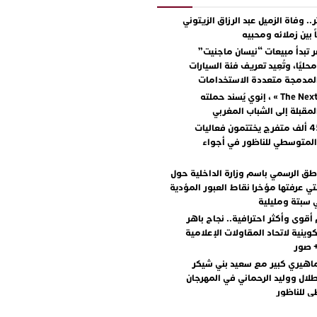
.. وفاة الزميل عبد الرزاق الزيتوني
ً بين زملائه ومحبيه
 تبدأ مبيعات “نيسان ماجنيت”
ليًا، وتُعِيد تعريف فئة السيارات
المدمجة متعددة الاستخدامات
مع « The Next Ad » ، إنوي يُسند حملته
المقبلة إلى الشباب المغربي
أكثر من 45 ألف متفرج يختتمون فعاليات
المتوسطي للناظور في أجواء
اطق الرسمي باسم وزارة الداخلية حول
تي عرفتها مؤخرا نقاط العبور المؤدية
 سبتة ومليلية
أقوى وأكثر احترافية.. نجاح باهر
كوينية لاتحاد المقاولات الإعلامية
+ صور
اهيري كبير مع سعيد بني شيكر
لال ووليد الرحماني في المهرجان
 للناظور
يطرح “رقصينا” .. أغنية صيفية