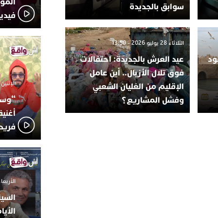
المؤج
سوابق بالجديدة
فيدي
الثلاثاء 28 يوليو 2026 - 13:50
ود
عيد العرش بالجديدة: احتفالات
فوق تلال الأزبال.. أين عامل
الإثنين 6 أكتوبر 2025 - 17:31
الإقليم من الغليان الشعبي
“وسع
وفشل المشاريع؟
أغني
فريد
الأربعاء 24 سبتمبر 2025 -
السين
الأيا