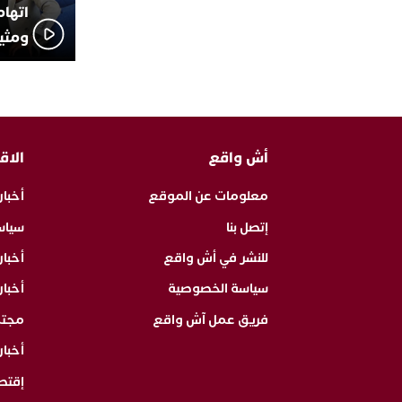
اتهام
ومثير
أش واقع
الاق
معلومات عن الموقع
أخبار
إتصل بنا
سياس
للنشر في أش واقع
أخبا
سياسة الخصوصية
أخبار
فريق عمل آش واقع
مجت
أخبار
إقتص