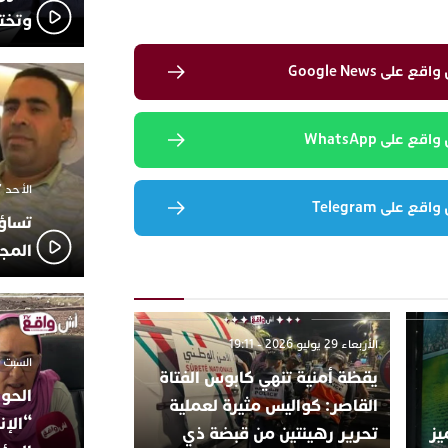
وتخت
لى Google News
 على WhatsApp
الأحد 7 ديسمبر 2025 - 21:42
 على Telegram
تساؤ
المج
الأربعاء 29 يوليو 2026 - 19:11
السبت 18 أكتوبر 2025 - 14:35
يقظة أمنية تنهي كابوس الفتاة
الحوز
القاصر: كواليس مثيرة لعملية
“الإن
يز
تحرير رهينتين من قبضة ذي