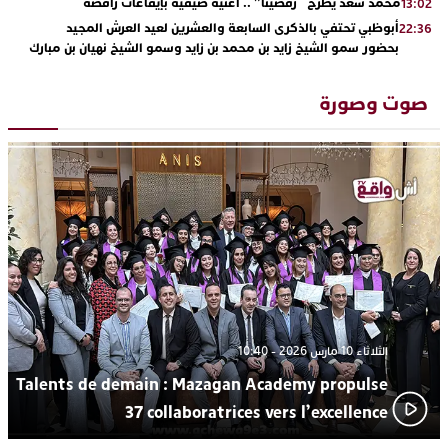
محمد سعد يطرح “رقصينا” .. أغنية صيفية بإيقاعات راقصة
13:02
أبوظبي تحتفي بالذكرى السابعة والعشرين لعيد العرش المجيد
22:36
بحضور سمو الشيخ زايد بن محمد بن زايد وسمو الشيخ نهيان بن مبارك
دنيا بوطازوت تواصل تألقها الفني وتؤكد مكانتها بأداء مميز في
13:30
“كوفرة فالغيس”
صوت وصورة
يقظة أمنية تنهي كابوس الفتاة القاصر: كواليس مثيرة لعملية تحرير
19:11
رهينتين من قبضة ذي سوابق بالجديدة
اتحاد المقاولات الإعلامية يقود قاطرة التكوين بالجديدة ويستضيف
17:27
الإعلامي سعيد بلفقير في دورة استثنائية
ترسيخا لثقافة ترشيد الموارد المائية.. اختتام فعاليات النسخة الثانية
23:18
من “القرية الذكية للماء” بمركز الاصطياف ببوزنيقة
الثلاثاء 10 مارس 2026 - 10:40
Talents de demain : Mazagan Academy propulse
37 collaboratrices vers l’excellence