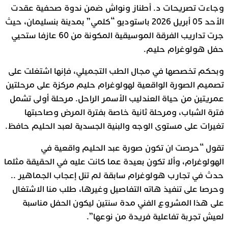
وجاءت تصريحات د. أطناز ونواش ضمن ندوة صحفية عقدت
الأحد 05 أبريل 2026 باستوديو “كلمي” بمدينة بنسليمان، حيث
جرت تداريب الفرقة الموسيقية المكونة من 60 عازفا ستحيي
حفل هولوغرام حليم.
وبحكم تخصصها في مجال الطب التجميلي، فإنها اشتغلت على
تصميم الصورة الواقعية لهولوغرام حليم مركزة على مرحلتين
عمريتين من حياة العندليب الأسمر الراحل. مرحلة أولى تشمل
فترة الشباب، ومرحلة ثانية خاصة بفترة المرض وصاحبتها
تغيرات على مستوى الوجه والبنية الجسدية لعبد الحليم حافظ.
تقول “حرصت ان تكون صورة عبد الحليم واقعية في
الهولوغرام، وألا تكون بعيدة عما كانت عليه في الحقيقة مثلما
حدث في تجارب هولوغرام سابقة لم تنل إعجاب الجماهير ..
وحرصا على تنفيذ هاته التفاصيل وغيرها، طلب منا الاشتغال
على هذا المشروع الفني مدة سنتين ليكون الحفل مناسبة
لعيش تجربة تفاعلية فريدة من نوعها”.