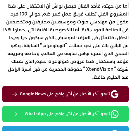
أما من جهته، فأكد الفنان فيصل نواش أن الاشتغال على هذا
المشروع الفني تطلب فريق عمل كبير ضم حوالي 100 فرد،
مكون من مهندسي صوت وموسيقيين محترفين ومتخصصين
في الصناعة الموسيقية. أما الخصوصية الفنية التي يحملها هذا
الحفل، فتتمثل في العزف الموسيقي الذي سيكون حيا بعيدا
عن البلاي باك على نحو حفلات “الهولوغرام” السابقة. وهو
التحدي الذي اعتبره نواش سابقة في العالم، وخاضه وفريقه
مؤمنا باستكمال هذا عروض هولوغرام حليم الذي تمتلك
شركة “XtendVision “حقوقه الحصرية من قبل أسرة الراحل
عبد الحليم حافظ.
تابعوا آخر الأخبار من أش واقع على Google News
تابعوا آخر الأخبار من أش واقع على WhatsApp