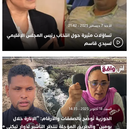
الأحد 7 ديسمبر 2025 - 21:42
تساؤلات مثيرة حول انتخاب رئيس المجلس الإقليمي
لسيدي قاسم
السبت 18 أكتوبر 2025 - 14:35
الحوزية تُوضّح بالصفقات والأرقام: “الإنارة خلال
يومين” والطريق المؤجلة تنتظر التأشير لدوار تيكني +