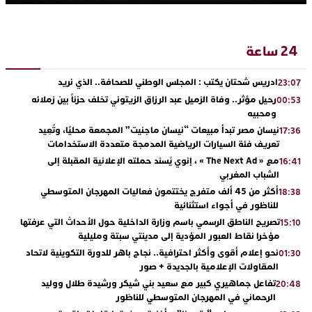
24 ساعة
ادريس شحتان يكتب : المجلس الوطني للصحافة.. الذي نريد
23:07
رحيل مؤثر.. وفاة الزميل عبد الرزاق الزيتوني تخلف حزناً بين زملائه
00:53
ومحبيه
نيسان مصر تبدأ مبيعات “نيسان ماجنيت” المجمعة محليًا، وتُعِيد
17:36
تعريف فئة السيارات الرياضية المدمجة متعددة الاستخدامات
مع « The Next Ad » ، إنوي يُسند حملته الإعلانية المقبلة إلى
16:41
الشباب المغربي
أكثر من 45 ألف متفرج يختتمون فعاليات المهرجان المتوسطي
18:38
للناظور في أجواء استثنائية
تصريح الناطق الرسمي باسم وزارة الداخلية حول الأحداث التي عرفتها
15:10
مؤخرا نقاط العبور المؤدية إلى مدينتي سبتة ومليلية
نحو إعلام أقوى وأكثر احترافية.. نجاح باهر للدورة التكوينية لاتحاد
01:30
المقاولات الإعلامية بالجديدة + صور
تفاعل جماهيري كبير مع سعيد بني شيكر ورشيدة طلال ووليد
20:48
الرحماني في المهرجان المتوسطي للناظور