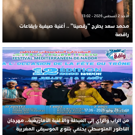
الأحد 2 أغسطس 2026 - 13:02
محمد سعد يطرح “رقصينا” .. أغنية صيفية بإيقاعات
راقصة
الثلاثاء 28 يوليو 2026 - 17:36
من الراب والراي إلى العيطة والأغنية الأمازيغية.. مهرجان
الناظور المتوسطي يحتفي بتنوع الموسيقى المغربية