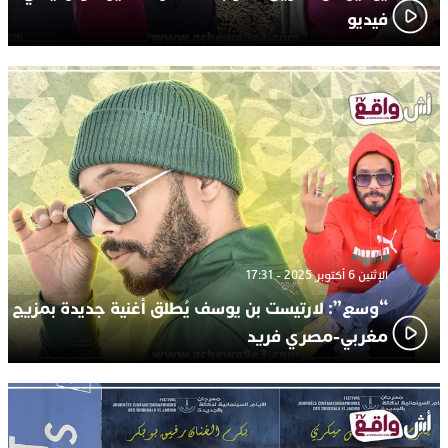
فيديو
الإثنين 6 أكتوبر 2025 - 17:31
“وسع”: لارتيست بن يوسف يُطلق أغنية جديدة بمزيج
مغربي-مصري فريد