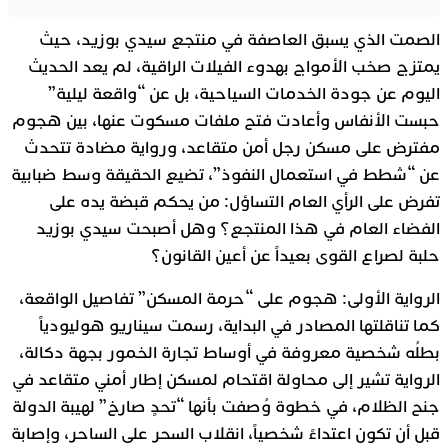
الصمت الذي يسبق العاصفة في منتجع سيدي بوزيد، حيث
يمتزج صخب الأمواج بهدوء الفيلات الراقية، لم يعد الحديث
اليوم عن جودة الخدمات السياحية، بل عن “واقعة ليلية”
حبست الأنفاس وأعادت فتح ملفات مسكوت عنها، بين هجوم
مفترض على مسكن رجل أمن متقاعد، ورواية مضادة تتحدث
عن “شطط في استعمال النفوذ”، تضيع الحقيقة وسط ضبابية
تفرض على الرأي العام التساؤل: من يحكم قبضة يده على
الفضاء العام في هذا المنتجع؟ وهل أصبحت سيدي بوزيد
حلبة لصراع القوى بعيداً عن أعين القانون؟
الرواية الأولى: هجوم على “حرمة المسكن” تفاصيل الواقعة،
كما تناقلتها المصادر في البداية، رسمت سيناريو هوليودياً
بطلُه شخصية معروفة في أوساط تجارة الخمور بجهة دكالة،
الرواية تشير إلى محاولة اقتحام لمسكن إطار أمني متقاعد في
جنح الظلام، في خطوة وُصفت بأنها “تحدٍ صارخ” لهيبة الدولة
قبل أن تكون اعتداءً شخصياً، انقلاب السحر على الساحر، وإصابة