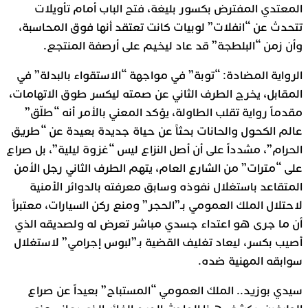
المعتدي المفترض بكسور بليغة، فتح الباب أمام تأويلات
تتحدث عن “انفلات” لوبيات كانت تعتقد أنها فوق المحاسبة،
وأن زمن “البلطجة” قد عاد ليخيم على أرصفة المنتجع.
الرواية المضادة: “توبة” في مواجهة “الاستقواء بالبدلة” في
المقابل، يخرج الطرف الثاني عن صمته ليكسر طوق الاتهامات،
مقدماً رواية تقلب الطاولة، يؤكد المعني بالأمر أنه “طلّق”
عالم الكحول والحانات بحثاً عن حياة جديدة بعيدة عن “طريق
الحرام”، مشدداً على أن أصل النزاع ليس “غزوة ليلية”، بل صراع
على “مترات” من الشارع العام، يتهم الطرف الثاني رجل الأمن
المتقاعد باستغلال نفوذه وسابق معرفته بالدوائر الأمنية
لاحتلال الملك العمومي بـ”الحجر” ومنع ركن السيارات، معتبراً
أن ما جرى هو اعتداء جسدي مباشر تعرض له ولصديقه الذي
أصيب بكسر، ليعاد تغليف القضية بـ”لبوس إجرامي” لاستغلال
سوابقه المهنية ضده.
سيدي بوزيد.. الملك العمومي “المستباح” بعيداً عن صراع