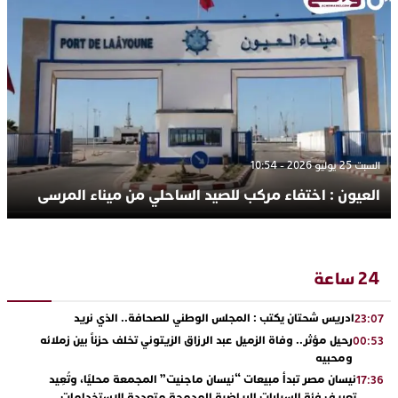
السبت 25 يوليو 2026 - 10:54
العيون : اختفاء مركب للصيد الساحلي من ميناء المرسى
24 ساعة
ادريس شحتان يكتب : المجلس الوطني للصحافة.. الذي نريد
23:07
رحيل مؤثر.. وفاة الزميل عبد الرزاق الزيتوني تخلف حزناً بين زملائه
00:53
ومحبيه
نيسان مصر تبدأ مبيعات “نيسان ماجنيت” المجمعة محليًا، وتُعِيد
17:36
تعريف فئة السيارات الرياضية المدمجة متعددة الاستخدامات