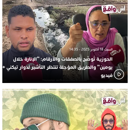
السبت 18 أكتوبر 2025 - 14:35
الحوزية تُوضّح بالصفقات والأرقام: “الإنارة خلال
يومين” والطريق المؤجلة تنتظر التأشير لدوار تيكني +
فيديو