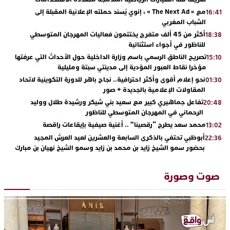
مع « The Next Ad » ، إنوي يُسند حملته الإعلانية المقبلة إلى
16:41
الشباب المغربي
أكثر من 45 ألف متفرج يختتمون فعاليات المهرجان المتوسطي
18:38
للناظور في أجواء استثنائية
تصريح الناطق الرسمي باسم وزارة الداخلية حول الأحداث التي عرفتها
15:10
مؤخرا نقاط العبور المؤدية إلى مدينتي سبتة ومليلية
نحو إعلام أقوى وأكثر احترافية.. نجاح باهر للدورة التكوينية لاتحاد
01:30
المقاولات الإعلامية بالجديدة + صور
تفاعل جماهيري كبير مع سعيد بني شيكر ورشيدة طلال ووليد
20:48
الرحماني في المهرجان المتوسطي للناظور
محمد سعد يطرح “رقصينا” .. أغنية صيفية بإيقاعات راقصة
13:02
أبوظبي تحتفي بالذكرى السابعة والعشرين لعيد العرش المجيد
22:36
بحضور سمو الشيخ زايد بن محمد بن زايد وسمو الشيخ نهيان بن مبارك
دنيا بوطازوت تواصل تألقها الفني وتؤكد مكانتها بأداء مميز في
13:30
“كوفرة فالغيس”
صوت وصورة
يقظة أمنية تنهي كابوس الفتاة القاصر: كواليس مثيرة لعملية تحرير
19:11
رهينتين من قبضة ذي سوابق بالجديدة
اتحاد المقاولات الإعلامية يقود قاطرة التكوين بالجديدة ويستضيف
17:27
الإعلامي سعيد بلفقير في دورة استثنائية
ترسيخا لثقافة ترشيد الموارد المائية.. اختتام فعاليات النسخة الثانية
23:18