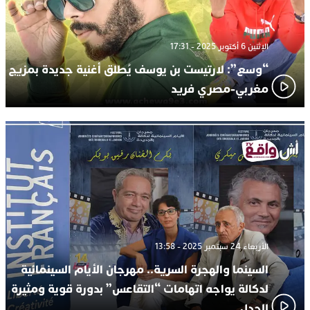
الإثنين 6 أكتوبر 2025 - 17:31
“وسع”: لارتيست بن يوسف يُطلق أغنية جديدة بمزيج
مغربي-مصري فريد
الأربعاء 24 سبتمبر 2025 - 13:58
السينما والهجرة السرية.. مهرجان الأيام السينمائية
لدكالة يواجه اتهامات “التقاعس” بدورة قوية ومثيرة
للجدل