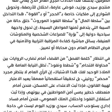
الطرفين، يكشف هذا الحادث الجرح الغائر الذي يعاني منه
منتجع سيدي بوزيد، فوضى عارمة، احتلال للأرصفة، وتحويل
الشوارع إلى ملكيات خاصة بـ”الحجر” أو بـ”القوة”، هذا التداخل
بين “سلطة المال” و”سلطة النفوذ الموروث” خلق حالة من
السيبة التي يتدفع ثمنها المواطن البسيط، إن تحول واجهة
سياحية دولية إلى “بؤرة” للصراعات الشخصية والمناوشات
العنيفة، يسائل مباشرة كفاءة المراقبة الترابية والأمنية في
فرض النظام العام دون محاباة أو تمييز.
في انتظار “كلمة الفصل” من القضاء أمام تضارب الروايات بين
“محاولة اقتحام” و”شطط ونفوذ”، تظل النيابة العامة هي
الملاذ الوحيد لفك هذا الاشتباك، إن الرأي العام لا ينتظر مجرد
“محضر” روتيني، بل تحقيقاً استقصائياً معمقاً يعيد الاعتبار
لهيبة القانون، فإذا ثبت الاعتداء على المسكن، فنحن أمام
منعطف خطير يمس أمن المواطنين في بيوتهم، وإذا ثبت
استغلال النفوذ واحتلال الملك العمومي، فنحن أمام فساد
إداري يستوجب الحساب، سيدي بوزيد اليوم ليست في حاجة