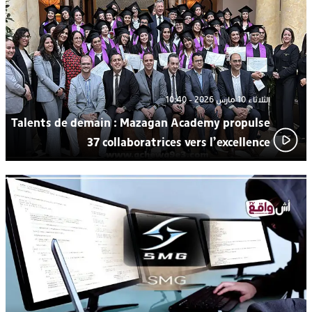
من “القرية الذكية للماء” بمركز الاصطياف ببوزنيقة
الثلاثاء 10 مارس 2026 - 10:40
Talents de demain : Mazagan Academy propulse
37 collaboratrices vers l’excellence