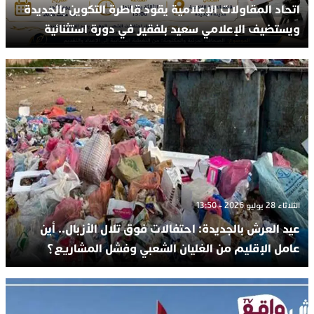
اتحاد المقاولات الإعلامية يقود قاطرة التكوين بالجديدة
ويستضيف الإعلامي سعيد بلفقير في دورة استثنائية
الثلاثاء 28 يوليو 2026 - 13:50
عيد العرش بالجديدة: احتفالات فوق تلال الأزبال.. أين
عامل الإقليم من الغليان الشعبي وفشل المشاريع؟