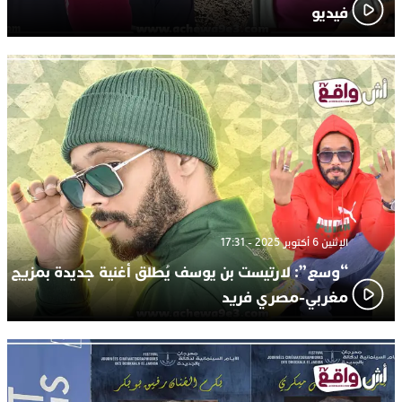
فيديو
الإثنين 6 أكتوبر 2025 - 17:31
“وسع”: لارتيست بن يوسف يُطلق أغنية جديدة بمزيج
مغربي-مصري فريد