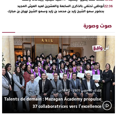
أبوظبي تحتفي بالذكرى السابعة والعشرين لعيد العرش المجيد
22:36
بحضور سمو الشيخ زايد بن محمد بن زايد وسمو الشيخ نهيان بن مبارك
دنيا بوطازوت تواصل تألقها الفني وتؤكد مكانتها بأداء مميز في
13:30
“كوفرة فالغيس”
صوت وصورة
يقظة أمنية تنهي كابوس الفتاة القاصر: كواليس مثيرة لعملية تحرير
19:11
رهينتين من قبضة ذي سوابق بالجديدة
اتحاد المقاولات الإعلامية يقود قاطرة التكوين بالجديدة ويستضيف
17:27
الإعلامي سعيد بلفقير في دورة استثنائية
ترسيخا لثقافة ترشيد الموارد المائية.. اختتام فعاليات النسخة الثانية
23:18
من “القرية الذكية للماء” بمركز الاصطياف ببوزنيقة
الثلاثاء 10 مارس 2026 - 10:40
Talents de demain : Mazagan Academy propulse
37 collaboratrices vers l’excellence