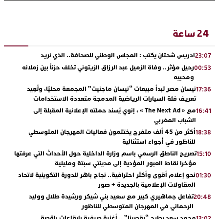
24 ساعة
ادريس شحتان يكتب : المجلس الوطني للصحافة.. الذي نريد
23:07
رحيل مؤثر.. وفاة الزميل عبد الرزاق الزيتوني تخلف حزناً بين زملائه
00:53
ومحبيه
نيسان مصر تبدأ مبيعات “نيسان ماجنيت” المجمعة محليًا، وتُعِيد
17:36
تعريف فئة السيارات الرياضية المدمجة متعددة الاستخدامات
مع « The Next Ad » ، إنوي يُسند حملته الإعلانية المقبلة إلى
16:41
الشباب المغربي
أكثر من 45 ألف متفرج يختتمون فعاليات المهرجان المتوسطي
18:38
للناظور في أجواء استثنائية
تصريح الناطق الرسمي باسم وزارة الداخلية حول الأحداث التي عرفتها
15:10
مؤخرا نقاط العبور المؤدية إلى مدينتي سبتة ومليلية
نحو إعلام أقوى وأكثر احترافية.. نجاح باهر للدورة التكوينية لاتحاد
01:30
المقاولات الإعلامية بالجديدة + صور
تفاعل جماهيري كبير مع سعيد بني شيكر ورشيدة طلال ووليد
20:48
الرحماني في المهرجان المتوسطي للناظور
محمد سعد يطرح “رقصينا” .. أغنية صيفية بإيقاعات راقصة
13:02