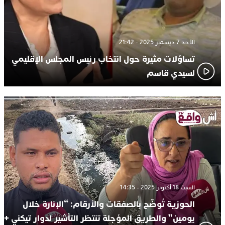
الأحد 7 ديسمبر 2025 - 21:42
تساؤلات مثيرة حول انتخاب رئيس المجلس الإقليمي
لسيدي قاسم
السبت 18 أكتوبر 2025 - 14:35
الحوزية تُوضّح بالصفقات والأرقام: “الإنارة خلال
يومين” والطريق المؤجلة تنتظر التأشير لدوار تيكني +