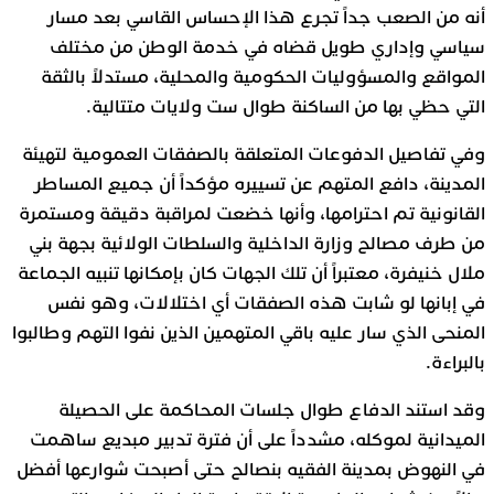
أنه من الصعب جداً تجرع هذا الإحساس القاسي بعد مسار
سياسي وإداري طويل قضاه في خدمة الوطن من مختلف
المواقع والمسؤوليات الحكومية والمحلية، مستدلاً بالثقة
التي حظي بها من الساكنة طوال ست ولايات متتالية.
وفي تفاصيل الدفوعات المتعلقة بالصفقات العمومية لتهيئة
المدينة، دافع المتهم عن تسييره مؤكداً أن جميع المساطر
القانونية تم احترامها، وأنها خضعت لمراقبة دقيقة ومستمرة
من طرف مصالح وزارة الداخلية والسلطات الولائية بجهة بني
ملال خنيفرة، معتبراً أن تلك الجهات كان بإمكانها تنبيه الجماعة
في إبانها لو شابت هذه الصفقات أي اختلالات، وهو نفس
المنحى الذي سار عليه باقي المتهمين الذين نفوا التهم وطالبوا
بالبراءة.
وقد استند الدفاع طوال جلسات المحاكمة على الحصيلة
الميدانية لموكله، مشدداً على أن فترة تدبير مبديع ساهمت
في النهوض بمدينة الفقيه بنصالح حتى أصبحت شوارعها أفضل