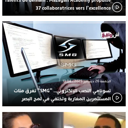
Talents de demain : Mazagan Academy propulse
37 collaboratrices vers l’excellence
الجمعة 26 ديسمبر 2025 - 13:04
تسونامي النصب الإلكتروني.. “SMG” تغرق مئات
المستثمرين المغاربة وتختفي في لمح البصر