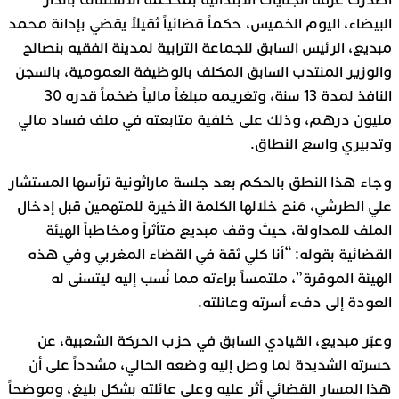
أصدرت غرفة الجنايات الابتدائية بمحكمة الاستئناف بالدار
البيضاء، اليوم الخميس، حكماً قضائياً ثقيلاً يقضي بإدانة محمد
مبديع، الرئيس السابق للجماعة الترابية لمدينة الفقيه بنصالح
والوزير المنتدب السابق المكلف بالوظيفة العمومية، بالسجن
النافذ لمدة 13 سنة، وتغريمه مبلغاً مالياً ضخماً قدره 30
مليون درهم، وذلك على خلفية متابعته في ملف فساد مالي
وتدبيري واسع النطاق.
وجاء هذا النطق بالحكم بعد جلسة ماراثونية ترأسها المستشار
علي الطرشي، مَنح خلالها الكلمة الأخيرة للمتهمين قبل إدخال
الملف للمداولة، حيث وقف مبديع متأثراً ومخاطباً الهيئة
القضائية بقوله: “أنا كلي ثقة في القضاء المغربي وفي هذه
الهيئة الموقرة”، ملتمساً براءته مما نُسب إليه ليتسنى له
العودة إلى دفء أسرته وعائلته.
وعبّر مبديع، القيادي السابق في حزب الحركة الشعبية، عن
حسرته الشديدة لما وصل إليه وضعه الحالي، مشدداً على أن
هذا المسار القضائي أثر عليه وعلى عائلته بشكل بليغ، وموضحاً