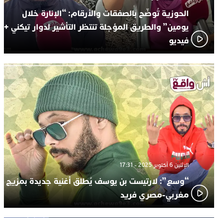
الحوزية تُوضّح بالصفقات والأرقام: “الإنارة خلال
يومين” والطريق المؤجلة تنتظر التأشير لدوار تيكني +
فيديو
الإثنين 6 أكتوبر 2025 - 17:31
“وسع”: لارتيست بن يوسف يُطلق أغنية جديدة بمزيج
مغربي-مصري فريد