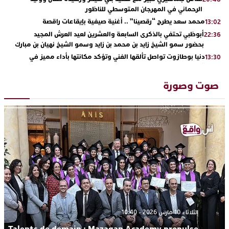
الرحماني في المهرجان المتوسطي للناظور
محمد سعد يطرح “رقصينا” .. أغنية صيفية بإيقاعات راقصة
13:02
أبوظبي تحتفي بالذكرى السابعة والعشرين لعيد العرش المجيد
22:36
بحضور سمو الشيخ زايد بن محمد بن زايد وسمو الشيخ نهيان بن مبارك
دنيا بوطازوت تواصل تألقها الفني وتؤكد مكانتها بأداء مميز في
13:30
“كوفرة فالغيس”
يقظة أمنية تنهي كابوس الفتاة القاصر: كواليس مثيرة لعملية تحرير
19:11
صوت وصورة
رهينتين من قبضة ذي سوابق بالجديدة
اتحاد المقاولات الإعلامية يقود قاطرة التكوين بالجديدة ويستضيف
17:27
الإعلامي سعيد بلفقير في دورة استثنائية
ترسيخا لثقافة ترشيد الموارد المائية.. اختتام فعاليات النسخة الثانية
23:18
من “القرية الذكية للماء” بمركز الاصطياف ببوزنيقة
من الراب والراي إلى العيطة والأغنية الأمازيغية.. مهرجان الناظور
17:36
المتوسطي يحتفي بتنوع الموسيقى المغربية
الثلاثاء 10 مارس 2026 - 10:40