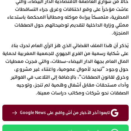
حالاً من شوارع العاصمة الاقتصادية الدار البيضاء، والتي
عاشت مؤخراً على وقع اختناقات وغرق جراء التساقطات
المطرية، متمسكاً ببراءة موكله ومطالباً المحكمة باستدعاء
ممثلي وزارة الداخلية لتقديم توضيحاتهم حول الصفقات
المنجزة.
يُذكر أن هذا الملف القضائي الذي هز الرأي العام تحرك بناءً
على شكاية رسمية من الفرع الجهوي للجمعية المغربية لحماية
المال العام بجهة الدار البيضاء-سطات، والتي فجرت معطيات
حول وجود “تبديد لأموال عمومية، واغتناء غير مشروع،
وخرق لقانون الصفقات”، بالإضافة إلى التلاعب في الفواتير
وأداء مستحقات مقابل أشغال وهمية لم تنجز، وتوجيه
الصفقات نحو شركات ومكاتب دراسات معينة.
تابعوا آخر الأخبار من أش واقع على Google News