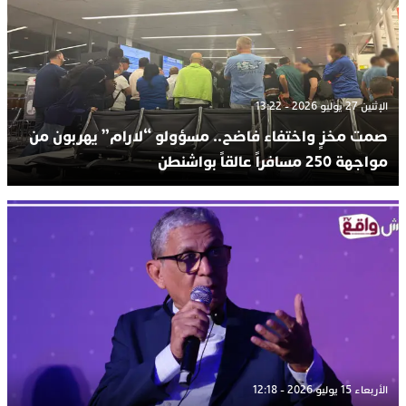
الإثنين 27 يوليو 2026 - 13:22
صمت مخزٍ واختفاء فاضح.. مسؤولو “لارام” يهربون من
مواجهة 250 مسافراً عالقاً بواشنطن
الأربعاء 15 يوليو 2026 - 12:18