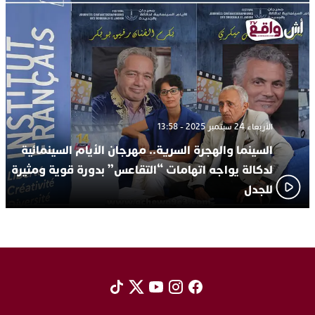
الأربعاء 24 سبتمبر 2025 - 13:58
السينما والهجرة السرية.. مهرجان الأيام السينمائية
لدكالة يواجه اتهامات “التقاعس” بدورة قوية ومثيرة
للجدل