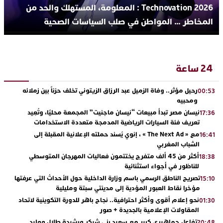
Technovation 2026 : المعلومة، المستهلك والحد من
المخاطر … المواطن في صلب السياسات الصحية
24 ساعة
رحيل مؤثر.. وفاة الزميل عبد الرزاق الزيتوني تخلف حزناً بين زملائه
00:53
ومحبيه
نيسان مصر تبدأ مبيعات “نيسان ماجنيت” المجمعة محليًا، وتُعِيد
17:36
تعريف فئة السيارات الرياضية المدمجة متعددة الاستخدامات
مع « The Next Ad » ، إنوي يُسند حملته الإعلانية المقبلة إلى
16:41
الشباب المغربي
أكثر من 45 ألف متفرج يختتمون فعاليات المهرجان المتوسطي
18:38
للناظور في أجواء استثنائية
تصريح الناطق الرسمي باسم وزارة الداخلية حول الأحداث التي عرفتها
15:10
مؤخرا نقاط العبور المؤدية إلى مدينتي سبتة ومليلية
نحو إعلام أقوى وأكثر احترافية.. نجاح باهر للدورة التكوينية لاتحاد
01:30
المقاولات الإعلامية بالجديدة + صور
تفاعل جماهيري كبير مع سعيد بني شيكر ورشيدة طلال ووليد
20:48