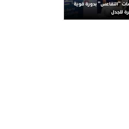
ات “التقاعس” بدورة قوية
ة للجدل