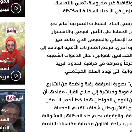
المؤج
 وثقافية غير مدروسة، تمس بالتماسك
فيدي
لمزمن في الأحياء السكنية المكتظة.
رقمي الحاد السلطات المغربية أمام تحدٍ
 الحفاظ على الأمن القومي والاستقرار
عد الإنساني والحقوقي الذي طالما ميز
 أخرى، فرغم المقاربات الأمنية الهادفة إلى
الإثنين 6 أكتوبر 2025 - 17:31
مخالفين للقوانين، تظل الدعوات الشعبية
“وسع
زماً وصرامة في مراقبة الحدود البرية
أغني
ائية التي تهدد السلم المجتمعي.
فريد
” بصورة المرفقة رغبة واضحة من الشارع
قوية ومباشرة إلى صناع القرار، مفادها أن
أمن اليومي للمواطن هما خط أحمر لا يمكن
فتح نقاش وطني شفاف لتقييم الحصيلة
الأربعاء 24 سبتمبر 2025 -
بقة، والوقوف بحزم ضد المظاهر العشوائية
السين
ان سيادة القانون وحماية مكتسبات التنمية
الأيا
.