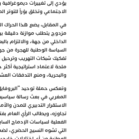
يؤدي إلى تغييرات ديموغرافية
الاجتماعي وتخلق بؤراً للتوتر ا
في المقابل، يضع هذا الحراك ال
مزدوج يتطلب موازنة دقيقة بين
الداخلي من جهة، والالتزام بالب
السياسة الوطنية للهجرة من جهة
تفكيك شبكات التهريب وترحيل ال
ملحة لاعتماد استراتيجية أكثر ح
والبحرية، ومنع التدفقات العشو
وتعكس حملة توحيد “البروفايل
المغربي في بعث رسالة سياسية 
الاستقرار التدبيري للمدن وال
تجاوزه، ويطالب الرأي العام ب
الفعلية لسياسات الإدماج السا
التي تشوه النسيج الحضري، لضم
الوطنية من أي اختلالات خارجية