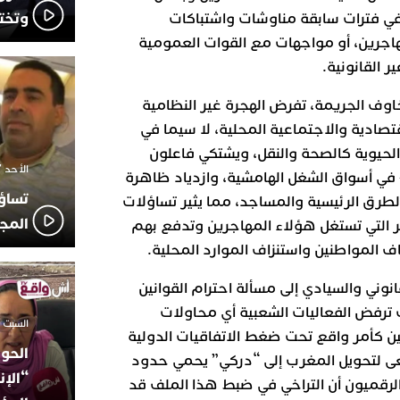
وتخت
في فترات سابقة مناوشات واشتباكات
جرين، أو مواجهات مع القوات العمومية
 القانونية.
اوف الجريمة، تفرض الهجرة غير النظامية
تصادية والاجتماعية المحلية، لا سيما في
الحيوية كالصحة والنقل، ويشتكي فاعلون
الأحد 7 ديسمبر 2025 - 21:42
في أسواق الشغل الهامشية، وازدياد ظاهرة
تساؤ
طرق الرئيسية والمساجد، مما يثير تساؤلات
المج
ر التي تستغل هؤلاء المهاجرين وتدفع بهم
ف المواطنين واستنزاف الموارد المحلية.
نوني والسيادي إلى مسألة احترام القوانين
 ترفض الفعاليات الشعبية أي محاولات
السبت 18 أكتوبر 2025 - 14:35
ين كأمر واقع تحت ضغط الاتفاقيات الدولية
الحوز
تسعى لتحويل المغرب إلى “دركي” يحمي حدود
“الإن
 الرقميون أن التراخي في ضبط هذا الملف قد