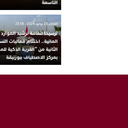
التاسعة
الثلاثاء 28 يوليو 2026 - 23:18
ترسيخا لثقافة ترشيد الموارد
المائية.. اختتام فعاليات الن
الثانية من “القرية الذكية للم
بمركز الاصطياف ببوزنيقة