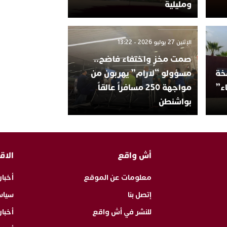
ومليلية
الإثنين 27 يوليو 2026 - 13:22
صمت مخزٍ واختفاء فاضح..
سخة
مسؤولو “لارام” يهربون من
اء”
مواجهة 250 مسافراً عالقاً
بواشنطن
أش واقع
الاق
معلومات عن الموقع
أخبار
إتصل بنا
سياس
للنشر في أش واقع
أخبا