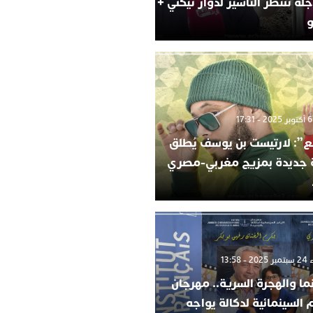
لة تنتظر التأشير لدوار تيكني +
و
”: لارتيست بن يوسف يُطلق
ة جديدة بمزيج مغربي-مصري
 13:58
ما والهجرة السرية.. مهرجان
م السينمائية لدكالة يواجه