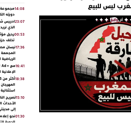
غرب ليس للبيع
مجموعة أو
14:08
دورته الت
ادريس شحت
23:07
الذي نريد
رحيل مؤثر
00:53
تخلف حزنا
نيسان مصر
17:36
المجمعة مح
الرياضية 
16:41
الإعلانية 
18:38
المهرجان 
استثنائية
تصريح الن
15:10
الأحداث ال
إلى مدينتي
نحو إعلام 
01:30
للدورة الت
بالجديدة 