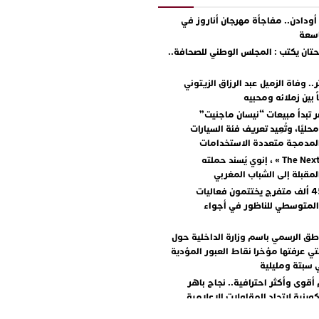
دادن.. مفاجأة مهرجان أناروز في
اسعة
ان يكتب : المجلس الوطني للصحافة..
.. وفاة الزميل عبد الرزاق الزيتوني
ً بين زملائه ومحبيه
 تبدأ مبيعات “نيسان ماجنيت”
ليًا، وتُعِيد تعريف فئة السيارات
المدمجة متعددة الاستخدامات
مع « The Next Ad » ، إنوي يُسند حملته
المقبلة إلى الشباب المغربي
أكثر من 45 ألف متفرج يختتمون فعاليات
المتوسطي للناظور في أجواء
اطق الرسمي باسم وزارة الداخلية حول
تي عرفتها مؤخرا نقاط العبور المؤدية
 سبتة ومليلية
أقوى وأكثر احترافية.. نجاح باهر
كوينية لاتحاد المقاولات الإعلامية
+ صور