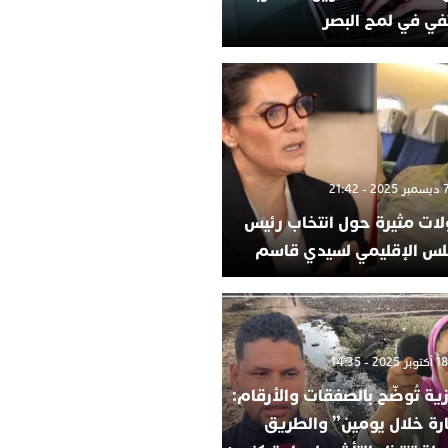
في في لمح البصر
لات مثيرة حول انتخاب رئيس
لس الإقليمي لسيدي قاسم
ية تُوضّح بالصفقات والأرقام:
ارة خلال يومين” والطريق