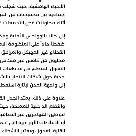
الأحياء الهامشية، حيث سُجلت 
جماعية بين مجموعات من المها
أثناء محاولات فض التجمعات غير
إلى جانب الهواجس الأمنية ومخ
ضغطاً حاداً على المنظومة الاق
القطاع غير المهيكل والمرافق 
محليون من تنافس غير متكافئ 
التسول المنظم في تقاطعات ال
جدية حول شبكات الاتجار بالبش
إلى واجهة المدن لإثارة استعطا
علاوة على ذلك، يمتد الجدل القا
والنظم الداخلية للمملكة، حيث
لتوطين المهاجرين غير النظامي
أو الإملاءات الأوروبية التي 
القارة العجوز، ويعتبر النشطاء