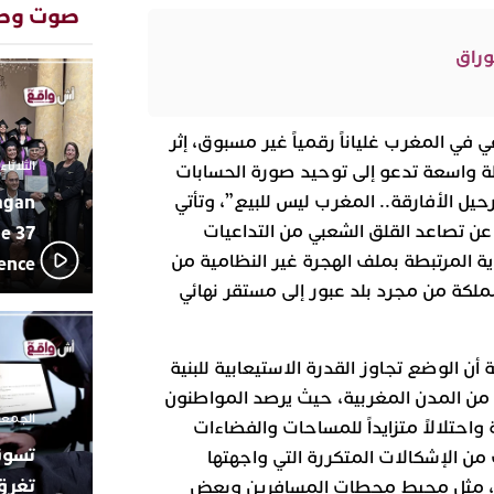
صوت وص
تفاعل جم
20:48
ورشيدة ط
وراق
المتوسطي
محمد سعد 
13:02
بإيقاعات 
أبوظبي تح
22:36
في المغرب غلياناً رقمياً غير مسبوق، إثر
العرش الم
الثلاثاء 10 مارس 2026 - :40
ة واسعة تدعو إلى توحيد صورة الحسابات
بن زايد و
agan
حيل الأفارقة.. المغرب ليس للبيع”، وتأتي
دنيا بوطاز
13:30
بأداء ممي
 عن تصاعد القلق الشعبي من التداعيات
e 37
يقظة أمنية
19:11
ية المرتبطة بملف الهجرة غير النظامية من
lence
مثيرة لعمل
لكة من مجرد بلد عبور إلى مستقر نهائي
بالجديدة
اتحاد المق
17:27
بالجديدة 
ن الوضع تجاوز القدرة الاستيعابية للبنية
دورة استثن
د من المدن المغربية، حيث يرصد المواطنون
الجمعة 26 ديسمبر 2025 -
ة واحتلالاً متزايداً للمساحات والفضاءات
ن الإشكالات المتكررة التي واجهتها
تغرق
، مثل محيط محطات المسافرين وبعض