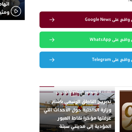
اتهام
ومثير
لى Google News
 على WhatsApp
 على Telegram
الثلاثاء 4 أغسطس 2026 - 15:10
تصريح الناطق الرسمي باسم
وزارة الداخلية حول الأحداث التي
عرفتها مؤخرا نقاط العبور
المؤدية إلى مدينتي سبتة