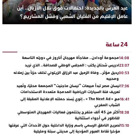
عيد العرش بالجديدة: احتفالات فوق تلال الأزبال.. أين
عامل الإقليم من الغليان الشعبي وفشل المشاريع؟
24 ساعة
مجموعة أودادن.. مفاجأة مهرجان أناروز في دورته التاسعة
14:08
ادريس شحتان يكتب : المجلس الوطني للصحافة.. الذي نريد
23:07
رحيل مؤثر.. وفاة الزميل عبد الرزاق الزيتوني تخلف حزناً بين زملائه
00:53
ومحبيه
نيسان مصر تبدأ مبيعات “نيسان ماجنيت” المجمعة محليًا، وتُعِيد
17:36
تعريف فئة السيارات الرياضية المدمجة متعددة الاستخدامات
مع « The Next Ad » ، إنوي يُسند حملته الإعلانية المقبلة إلى
16:41
الشباب المغربي
أكثر من 45 ألف متفرج يختتمون فعاليات المهرجان المتوسطي
18:38
للناظور في أجواء استثنائية
تصريح الناطق الرسمي باسم وزارة الداخلية حول الأحداث التي عرفتها
15:10
مؤخرا نقاط العبور المؤدية إلى مدينتي سبتة ومليلية