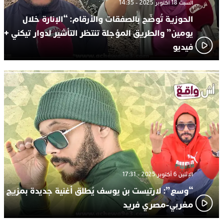
السبت 18 أكتوبر 2025 - 14:35
الحوزية تُوضّح بالصفقات والأرقام: “الإنارة خلال
يومين” والطريق المؤجلة تنتظر التأشير لدوار تيكني +
فيديو
الإثنين 6 أكتوبر 2025 - 17:31
“وسع”: لارتيست بن يوسف يُطلق أغنية جديدة بمزيج
مغربي-مصري فريد