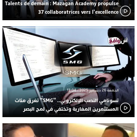
Talents de demain : Mazagan Academy propulse
37 collaboratrices vers l’excellence
الجمعة 26 ديسمبر 2025 - 13:04
تسونامي النصب الإلكتروني.. “SMG” تغرق مئات
المستثمرين المغاربة وتختفي في لمح البصر