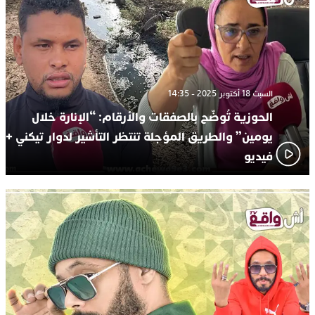
السبت 18 أكتوبر 2025 - 14:35
الحوزية تُوضّح بالصفقات والأرقام: “الإنارة خلال
يومين” والطريق المؤجلة تنتظر التأشير لدوار تيكني +
فيديو