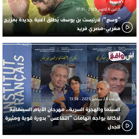
الإثنين 6 أكتوبر 2025 - 17:31
“وسع”: لارتيست بن يوسف يُطلق أغنية جديدة بمزيج
مغربي-مصري فريد
الأربعاء 24 سبتمبر 2025 - 13:58
السينما والهجرة السرية.. مهرجان الأيام السينمائية
لدكالة يواجه اتهامات “التقاعس” بدورة قوية ومثيرة
للجدل