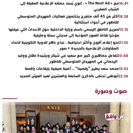
مع « The Next Ad » ، إنوي يُسند حملته الإعلانية المقبلة إلى
16:41
الشباب المغربي
أكثر من 45 ألف متفرج يختتمون فعاليات المهرجان المتوسطي
18:38
للناظور في أجواء استثنائية
تصريح الناطق الرسمي باسم وزارة الداخلية حول الأحداث التي عرفتها
15:10
مؤخرا نقاط العبور المؤدية إلى مدينتي سبتة ومليلية
نحو إعلام أقوى وأكثر احترافية.. نجاح باهر للدورة التكوينية لاتحاد
01:30
المقاولات الإعلامية بالجديدة + صور
تفاعل جماهيري كبير مع سعيد بني شيكر ورشيدة طلال ووليد
20:48
الرحماني في المهرجان المتوسطي للناظور
محمد سعد يطرح “رقصينا” .. أغنية صيفية بإيقاعات راقصة
13:02
أبوظبي تحتفي بالذكرى السابعة والعشرين لعيد العرش المجيد
22:36
بحضور سمو الشيخ زايد بن محمد بن زايد وسمو الشيخ نهيان بن مبارك
دنيا بوطازوت تواصل تألقها الفني وتؤكد مكانتها بأداء مميز في
13:30
صوت وصورة
“كوفرة فالغيس”
يقظة أمنية تنهي كابوس الفتاة القاصر: كواليس مثيرة لعملية تحرير
19:11
رهينتين من قبضة ذي سوابق بالجديدة
اتحاد المقاولات الإعلامية يقود قاطرة التكوين بالجديدة ويستضيف
17:27
الإعلامي سعيد بلفقير في دورة استثنائية