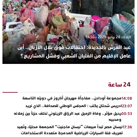
الثلاثاء 28 يوليو 2026 - 13:50
عيد العرش بالجديدة: احتفالات فوق تلال الأزبال.. أين
عامل الإقليم من الغليان الشعبي وفشل المشاريع؟
24 ساعة
مجموعة أودادن.. مفاجأة مهرجان أناروز في دورته التاسعة
14:08
ادريس شحتان يكتب : المجلس الوطني للصحافة.. الذي نريد
23:07
رحيل مؤثر.. وفاة الزميل عبد الرزاق الزيتوني تخلف حزناً بين زملائه
00:53
ومحبيه
نيسان مصر تبدأ مبيعات “نيسان ماجنيت” المجمعة محليًا، وتُعِيد
17:36
تعريف فئة السيارات الرياضية المدمجة متعددة الاستخدامات