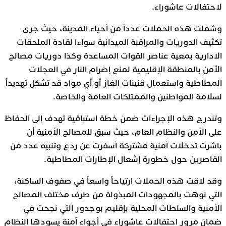
لاحتفالات عاشوراء.
وشملت هذه الحملات عدداً من أحياء المدينة، حيث جرى
تكثيف الدوريات والمراقبة الميدانية سواءا لقادة الملحقات
الادارية بمعية عناصر القوات المساعدة وكذا دوريات مصالح
الأمن بالمنطقة الإقليمية لمنع إضرام النار في العجلات
المطاطية واستعمال قنينات الغاز أو أي مواد قد تشكل تهديداً
لسلامة المواطنين والممتلكات العامة والخاصة.
وتندرج هذه الإجراءات ضمن خطة استباقية تهدف إلى الحفاظ
على الأمن والنظام العام، حيث سبق للمصالح الأمنية أن
باشرت تدخلات أمنية مشتركة أسفرت عن ردع وتنبيه عدد من
القاصرين حول خطورة إشعال الإطارات المطاطية.
وقد لاقت هذه الحملات ارتياحاً واسعاً في صفوف الساكنة،
التي نوهت بالمجهودات المبذولة من طرف مختلف المصالح
الأمنية والسلطات المحلية بإقليم بوجدور التي نجحت في
ضمان مرور احتفالات عاشوراء في أجواء آمنة يسودها النظام