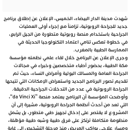
شهدت مدينة الدار البيضاء، الخميس، الإعلان عن إطلاق برنامج
جديد للجراحة الروبوتية، تزامناً مع إجراء أولى العمليات
الجراحية باستخدام منصة روبوتية متطورة من الجيل الرابع،
في خطوة تعكس تنامي اعتماد التكنولوجيا الحديثة في
الممارسة الطبية بالمغرب.
وجرى الإعلان عن البرنامج خلال لقاء علمي نظمته مؤسسة
مكة الطبية، بحضور أطباء متخصصين وخبراء في مجالات
الجراحة العامة والمسالك البولية وأمراض النساء، حيث تم
تقديم تصور البرنامج الجديد واستعراض الإمكانات التي تتيحها
الجراحة الروبوتية في عدد من التدخلات الجراحية الدقيقة.
وأوضحت المؤسسة أن البرنامج يعتمد منصة “da Vinci Xi”،
التي تعد من أحدث أنظمة الجراحة الروبوتية، مشيرة إلى أن
المشروع لا يقتصر على إدخال تجهيز طبي متطور، بل يشمل
منظومة متكاملة ترتكز على فرق طبية وشبه طبية مؤهلة،
ومسار علاجي يواكب المريض منذ مرحلة التشخيص إلى غاية