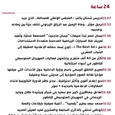
24 ساعة
ادريس شحتان يكتب : المجلس الوطني للصحافة.. الذي نريد
23:07
رحيل مؤثر.. وفاة الزميل عبد الرزاق الزيتوني تخلف حزناً بين زملائه
00:53
ومحبيه
نيسان مصر تبدأ مبيعات “نيسان ماجنيت” المجمعة محليًا، وتُعِيد
17:36
تعريف فئة السيارات الرياضية المدمجة متعددة الاستخدامات
مع « The Next Ad » ، إنوي يُسند حملته الإعلانية المقبلة إلى
16:41
الشباب المغربي
أكثر من 45 ألف متفرج يختتمون فعاليات المهرجان المتوسطي
18:38
للناظور في أجواء استثنائية
تصريح الناطق الرسمي باسم وزارة الداخلية حول الأحداث التي عرفتها
15:10
مؤخرا نقاط العبور المؤدية إلى مدينتي سبتة ومليلية
نحو إعلام أقوى وأكثر احترافية.. نجاح باهر للدورة التكوينية لاتحاد
01:30
المقاولات الإعلامية بالجديدة + صور
تفاعل جماهيري كبير مع سعيد بني شيكر ورشيدة طلال ووليد
20:48
الرحماني في المهرجان المتوسطي للناظور
محمد سعد يطرح “رقصينا” .. أغنية صيفية بإيقاعات راقصة
13:02
أبوظبي تحتفي بالذكرى السابعة والعشرين لعيد العرش المجيد
22:36