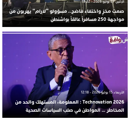
الإثنين 27 يوليو 2026 - 13:22
صمت مخزٍ واختفاء فاضح.. مسؤولو “لارام” يهربون من
مواجهة 250 مسافراً عالقاً بواشنطن
الأربعاء 15 يوليو 2026 - 12:18
Technovation 2026 : المعلومة، المستهلك والحد من
المخاطر … المواطن في صلب السياسات الصحية