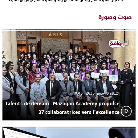
بحضور سمو الشيخ زايد بن محمد بن زايد وسمو الشيخ نهيان بن مبارك
دنيا بوطازوت تواصل تألقها الفني وتؤكد مكانتها بأداء مميز في
13:30
“كوفرة فالغيس”
صوت وصورة
يقظة أمنية تنهي كابوس الفتاة القاصر: كواليس مثيرة لعملية تحرير
19:11
رهينتين من قبضة ذي سوابق بالجديدة
اتحاد المقاولات الإعلامية يقود قاطرة التكوين بالجديدة ويستضيف
17:27
الإعلامي سعيد بلفقير في دورة استثنائية
ترسيخا لثقافة ترشيد الموارد المائية.. اختتام فعاليات النسخة الثانية
23:18
من “القرية الذكية للماء” بمركز الاصطياف ببوزنيقة
الثلاثاء 10 مارس 2026 - 10:40
Talents de demain : Mazagan Academy propulse
37 collaboratrices vers l’excellence