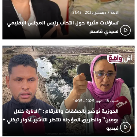
الأحد 7 ديسمبر 2025 - 21:42
تساؤلات مثيرة حول انتخاب رئيس المجلس الإقليمي
لسيدي قاسم
السبت 18 أكتوبر 2025 - 14:35
الحوزية تُوضّح بالصفقات والأرقام: “الإنارة خلال
يومين” والطريق المؤجلة تنتظر التأشير لدوار تيكني +
فيديو