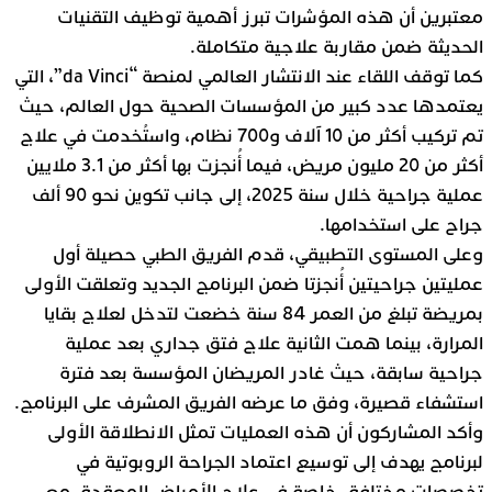
معتبرين أن هذه المؤشرات تبرز أهمية توظيف التقنيات
الحديثة ضمن مقاربة علاجية متكاملة.
كما توقف اللقاء عند الانتشار العالمي لمنصة “da Vinci”، التي
يعتمدها عدد كبير من المؤسسات الصحية حول العالم، حيث
تم تركيب أكثر من 10 آلاف و700 نظام، واستُخدمت في علاج
أكثر من 20 مليون مريض، فيما أُنجزت بها أكثر من 3.1 ملايين
عملية جراحية خلال سنة 2025، إلى جانب تكوين نحو 90 ألف
جراح على استخدامها.
وعلى المستوى التطبيقي، قدم الفريق الطبي حصيلة أول
عمليتين جراحيتين أُنجزتا ضمن البرنامج الجديد وتعلقت الأولى
بمريضة تبلغ من العمر 84 سنة خضعت لتدخل لعلاج بقايا
المرارة، بينما همت الثانية علاج فتق جداري بعد عملية
جراحية سابقة، حيث غادر المريضان المؤسسة بعد فترة
استشفاء قصيرة، وفق ما عرضه الفريق المشرف على البرنامج.
وأكد المشاركون أن هذه العمليات تمثل الانطلاقة الأولى
لبرنامج يهدف إلى توسيع اعتماد الجراحة الروبوتية في