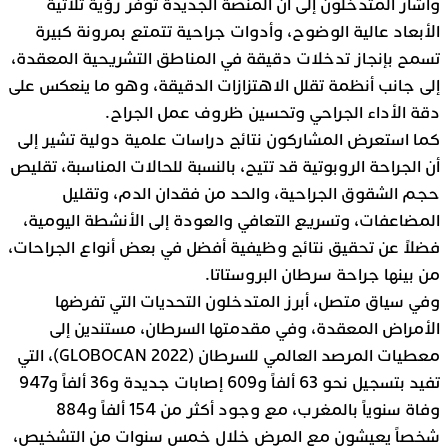
وأشار المتدخلون إلى أن المنصة الجديدة توفر رؤية ثلاثية
الأبعاد عالية الوضوح، وأدوات جراحية تتمتع بمرونة كبيرة
تسمح بإنجاز تدخلات دقيقة في المناطق التشريحية المعقدة،
إلى جانب أنظمة تقلل الاهتزازات الدقيقة، وهو ما ينعكس على
دقة الأداء الجراحي وتحسين ظروف عمل الجراح.
كما استعرض المشاركون نتائج دراسات علمية دولية تشير إلى
أن الجراحة الروبوتية قد تتيح، بالنسبة للحالات المناسبة، تقليص
حجم الشقوق الجراحية، والحد من فقدان الدم، وتقليل
المضاعفات، وتسريع التعافي والعودة إلى الأنشطة اليومية،
فضلاً عن تحقيق نتائج وظيفية أفضل في بعض أنواع الجراحات،
من بينها جراحة سرطان البروستاتا.
وفي سياق متصل، أبرز المتدخلون التحديات التي تفرضها
الأمراض المعقدة، وفي مقدمتها السرطان، مستندين إلى
معطيات المرصد العالمي للسرطان (GLOBOCAN 2022)، التي
تفيد بتسجيل نحو 63 ألفاً و609 إصابات جديدة و36 ألفاً و947
وفاة سنوياً بالمغرب، مع وجود أكثر من 154 ألفاً و884
شخصاً يعيشون مع المرض خلال خمس سنوات من التشخيص،