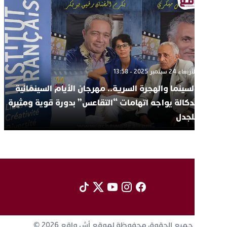
الأربعاء 24 سبتمبر 2025 - 13:58
السينما والهجرة السرية.. مهرجان الأيام السينمائية
لدكالة يواجه اتهامات “التقاعس” بدورة قوية ومثيرة
للجدل
جميع الحقوق محفوظة لموقع أش واقع 2026 ©