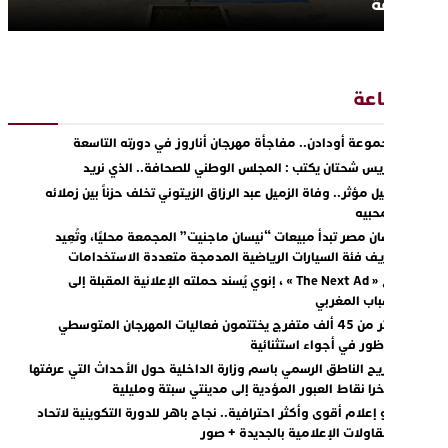
وزنيقة
اعة
مجموعة أودادن.. مفاجأة مهرجان أناروز في دورته التاسعة
14
ادريس شحتان يكتب : المجلس الوطني للصحافة.. الذي نريد
23
رحيل مؤثر.. وفاة الزميل عبد الرزاق الزيتوني تخلف حزناً بين زملائه
00
ومحبيه
نيسان مصر تبدأ مبيعات “نيسان ماجنيت” المجمعة محليًا، وتُعِيد
17
تعريف فئة السيارات الرياضية المدمجة متعددة الاستخدامات
مع « The Next Ad » ، إنوي يُسند حملته الإعلانية المقبلة إلى
16
الشباب المغربي
أكثر من 45 ألف متفرج يختتمون فعاليات المهرجان المتوسطي
18
للناظور في أجواء استثنائية
تصريح الناطق الرسمي باسم وزارة الداخلية حول الأحداث التي عرفتها
15
مؤخرا نقاط العبور المؤدية إلى مدينتي سبتة ومليلية
نحو إعلام أقوى وأكثر احترافية.. نجاح باهر للدورة التكوينية لاتحاد
01
المقاولات الإعلامية بالجديدة + صور