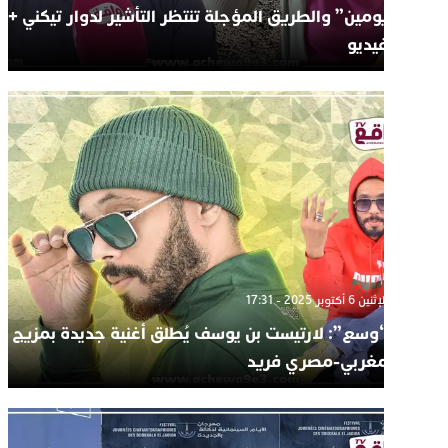
يومين” والطريق المؤجلة تنتظر التأشير لدوار تيكني +
فيديو
الإثنين 6 أكتوبر 2025 - 17:31
“وسع”: لارتيست بن يوسف يُطلق أغنية جديدة بمزيج
مغربي-مصري فريد