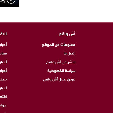
ومث
أش واقع
الاق
معلومات عن الموقع
أخبار
إتصل بنا
سياس
للنشر في أش واقع
أخبا
سياسة الخصوصية
أخبار
فريق عمل آش واقع
مجت
أخبار
إقتص
حوا