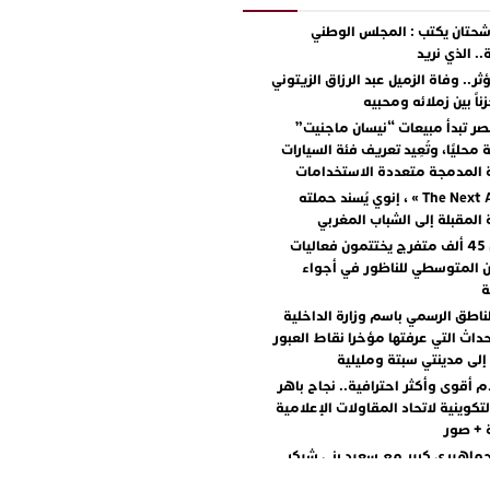
حتان يكتب : المجلس الوطني
. الذي نريد
ر.. وفاة الزميل عبد الرزاق الزيتوني
اً بين زملائه ومحبيه
ر تبدأ مبيعات “نيسان ماجنيت”
محليًا، وتُعِيد تعريف فئة السيارات
ة المدمجة متعددة الاستخدامات
مع « The Next Ad » ، إنوي يُسند حملته
ة المقبلة إلى الشباب المغربي
أكثر من 45 ألف متفرج يختتمون فعاليات
ن المتوسطي للناظور في أجواء
ة
ناطق الرسمي باسم وزارة الداخلية
داث التي عرفتها مؤخرا نقاط العبور
إلى مدينتي سبتة ومليلية
م أقوى وأكثر احترافية.. نجاح باهر
لتكوينية لاتحاد المقاولات الإعلامية
ة + صور
جماهيري كبير مع سعيد بني شيكر
طلال ووليد الرحماني في المهرجان