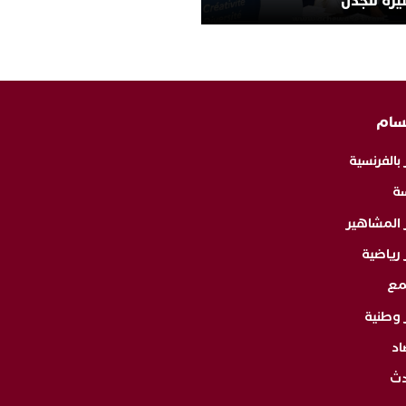
يرة للجدل
سام
 بالفرنسية
ة
ر المشاهير
 رياضية
مع
 وطنية
اد
دث