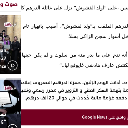
المتوس
صوت وص
تين ،على “لولد الفشوش” نزل على عائلة الدرهم كالصاعقة
.
محمد سع
13:02
بإيقاعات
أبوظبي 
22:36
رهم الملقب بـ”ولد لفشوش”، أصيب بانهيار تام بعد علمه
العرش ا
بن زايد 
اخل أسوار سجن الزاكي بسلا
.
دنيا بوط
13:30
الثلاثاء 10 مارس 26
مكانتها
gan
يقظة أمن
19:11
أنه ندم على ما بدر منه من سلوك و لم يكن حينها في وعيه
 37
مثيرة لع
سوابق با
 مكنتش عارف هاذشي غايوقع ليا
..”
ence
اتحاد ال
17:27
بالجديدة
اط، أدانت اليوم الإثنين، حمزة الدرهم المعروف إعلاميا بولد
دورة است
ترسيخا ل
ة بتهمة السكر العلني و التزوير في محرر رسمي وتغيير معالم
23:18
فعاليات 
غرامة مالية حُددت في حوالي 20 ألف درهم
.
للماء” ب
الجمعة 26 ديسمبر
تسو
لى Google News