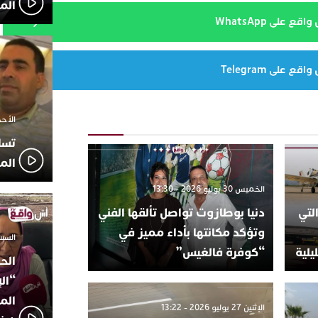
الم
 على WhatsApp
 على Telegram
الأحد 7 ديسمبر 2025 
تسا
الم
الخميس 30 يوليو 2026 - 13:30
لتي
دنيا بوطازوت تواصل تألقها الفني
وتؤكد مكانتها بأداء مميز في
السبت 18 أكتوبر 2025
يلية
“كوفرة فالغيس”
الح
“ال
المؤ
الإثنين 27 يوليو 2026 - 13:22