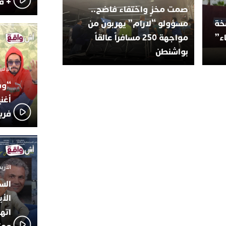
+ ف
صمت مخزٍ واختفاء فاضح..
سخة
مسؤولو “لارام” يهربون من
اء”
مواجهة 250 مسافراً عالقاً
بواشنطن
الإثنين 6 أكتوبر 025
“وس
أغن
فري
الأربعاء 24 سبتمبر
الس
الأي
اته