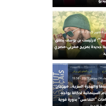
يديو
2 - 17:31
ع”: لارتيست بن يوسف يُطلق
ية جديدة بمزيج مغربي-مصري
د
 2025 - 13:58
ينما والهجرة السرية.. مهرجان
ام السينمائية لدكالة يواجه
امات “التقاعس” بدورة قوية