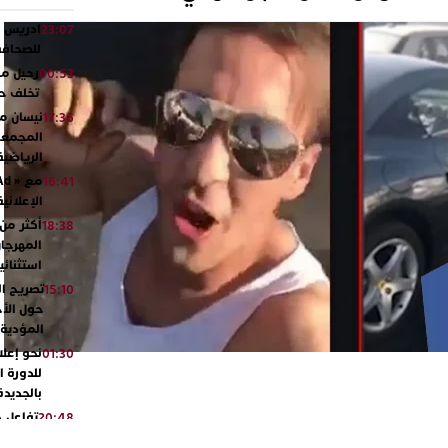
ادريس ش
23:07
للصحافة.
رحيل مؤث
00:53
تخلف حزن
نيسان مص
17:36
المجمعة 
الرياضي
16:41
الإعلاني
18:38
المهرجا
استثنائي
تصريح ال
15:10
حول الأح
المؤدية 
نحو إعلا
01:30
للدورة ا
بالجديد
تفاعل 
20:48
ورشيدة 