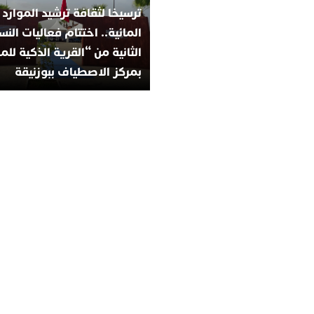
ترسيخا لثقافة ترشيد الموارد
المائية.. اختتام فعاليات الن
الثانية من “القرية الذكية للم
بمركز الاصطياف ببوزنيقة