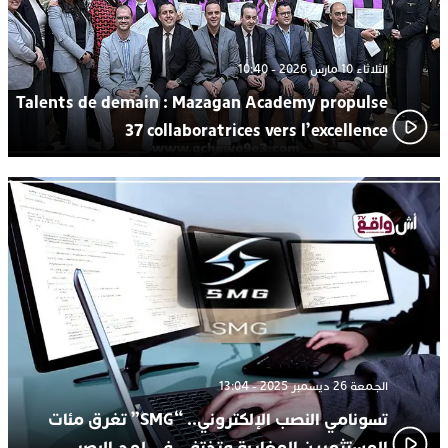
الثلاثاء 10 مارس 2026 - 10:40
Talents de demain : Mazagan Academy propulse
37 collaboratrices vers l’excellence
الجمعة 26 ديسمبر 2025 - 13:04
تسونامي النصب الإلكتروني.. “SMG” تغرق مئات
المستثمرين المغاربة وتختفي في لمح البصر