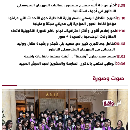
أكثر من 45 ألف متفرج يختتمون فعاليات المهرجان المتوسطي
18:38
للناظور في أجواء استثنائية
تصريح الناطق الرسمي باسم وزارة الداخلية حول الأحداث التي عرفتها
15:10
مؤخرا نقاط العبور المؤدية إلى مدينتي سبتة ومليلية
نحو إعلام أقوى وأكثر احترافية.. نجاح باهر للدورة التكوينية لاتحاد
01:30
المقاولات الإعلامية بالجديدة + صور
تفاعل جماهيري كبير مع سعيد بني شيكر ورشيدة طلال ووليد
20:48
الرحماني في المهرجان المتوسطي للناظور
محمد سعد يطرح “رقصينا” .. أغنية صيفية بإيقاعات راقصة
13:02
أبوظبي تحتفي بالذكرى السابعة والعشرين لعيد العرش المجيد
22:36
بحضور سمو الشيخ زايد بن محمد بن زايد وسمو الشيخ نهيان بن مبارك
دنيا بوطازوت تواصل تألقها الفني وتؤكد مكانتها بأداء مميز في
13:30
صوت وصورة
“كوفرة فالغيس”
يقظة أمنية تنهي كابوس الفتاة القاصر: كواليس مثيرة لعملية تحرير
19:11
رهينتين من قبضة ذي سوابق بالجديدة
اتحاد المقاولات الإعلامية يقود قاطرة التكوين بالجديدة ويستضيف
17:27
الإعلامي سعيد بلفقير في دورة استثنائية