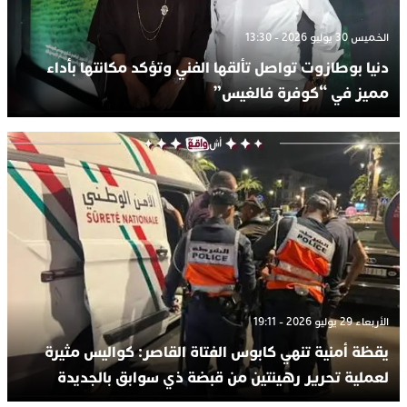
الخميس 30 يوليو 2026 - 13:30
دنيا بوطازوت تواصل تألقها الفني وتؤكد مكانتها بأداء
مميز في “كوفرة فالغيس”
الأربعاء 29 يوليو 2026 - 19:11
يقظة أمنية تنهي كابوس الفتاة القاصر: كواليس مثيرة
لعملية تحرير رهينتين من قبضة ذي سوابق بالجديدة