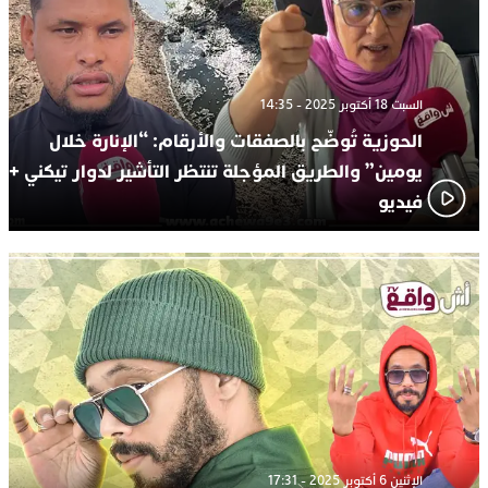
السبت 18 أكتوبر 2025 - 14:35
الحوزية تُوضّح بالصفقات والأرقام: “الإنارة خلال
يومين” والطريق المؤجلة تنتظر التأشير لدوار تيكني +
فيديو
الإثنين 6 أكتوبر 2025 - 17:31