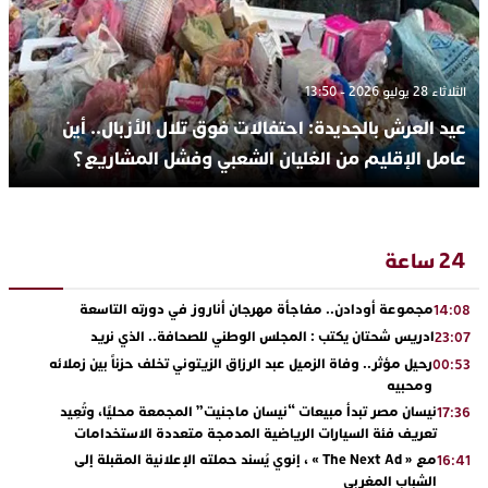
الثلاثاء 28 يوليو 2026 - 13:50
عيد العرش بالجديدة: احتفالات فوق تلال الأزبال.. أين
عامل الإقليم من الغليان الشعبي وفشل المشاريع؟
24 ساعة
مجموعة أودادن.. مفاجأة مهرجان أناروز في دورته التاسعة
14:08
ادريس شحتان يكتب : المجلس الوطني للصحافة.. الذي نريد
23:07
رحيل مؤثر.. وفاة الزميل عبد الرزاق الزيتوني تخلف حزناً بين زملائه
00:53
ومحبيه
نيسان مصر تبدأ مبيعات “نيسان ماجنيت” المجمعة محليًا، وتُعِيد
17:36
تعريف فئة السيارات الرياضية المدمجة متعددة الاستخدامات
مع « The Next Ad » ، إنوي يُسند حملته الإعلانية المقبلة إلى
16:41
الشباب المغربي