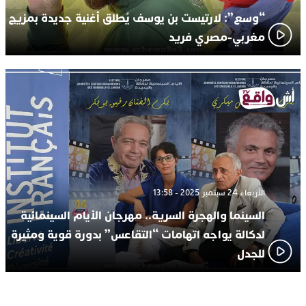
“وسع”: لارتيست بن يوسف يُطلق أغنية جديدة بمزيج
مغربي-مصري فريد
الأربعاء 24 سبتمبر 2025 - 13:58
السينما والهجرة السرية.. مهرجان الأيام السينمائية
لدكالة يواجه اتهامات “التقاعس” بدورة قوية ومثيرة
للجدل