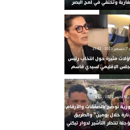
غاربة وتختفي في لمح البصر
- 21:42
ؤلات مثيرة حول انتخاب رئيس
جلس الإقليمي لسيدي قاسم
 - 14:35
وزية تُوضّح بالصفقات والأرقام:
إنارة خلال يومين” والطريق
جلة تنتظر التأشير لدوار تيكني