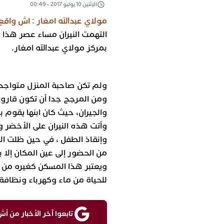
الإثنين 10 يوليو 2017 - 00:49
مولاي عبدالله امغار : اش واقع 
بمركز مولاي عبدالله امغار.
ولم تكن صاحبة المنزل متواجدة
ومن المرجح جدا أن تكون قارو
والجيران، حيث كان ابنها يقوم 
وأتت هذه النيران على الأخضر و
وإنقاذ الطفل ، في حين ظلت ال
من الحضور إلى عين المكان إلا ب
ويعتبر هذا المسكن كغيره من ال
للحياة من ماء وكهرباء ونظافة.
تابعوا آخر الأخبار من أش واقع ع