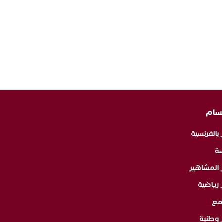
سام
 بالفرنسية
ة
ر المشاهير
 رياضية
مع
 وطنية