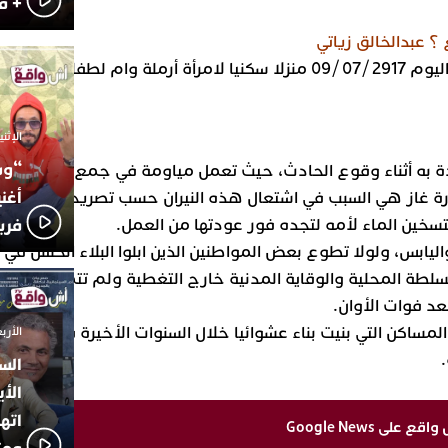
+ ف
؟ عبدالخالق زياتي
التهمت النيران مساء عصر هذا اليوم 2917 /07 /09 منزلا سكنيا لامرأة أرملة وام لطفلين
الإثنين 6 أكتوبر 025
“وس
 به أثناء وقوع الحادث، حيث تعمل مياومة في جمع ونشر الطحا
أغن
رة غاز هي السبب في اشتعال هذه النيران حسب تصريحات بعض ا
بتسخين الماء لأمه لتجده فور عودتها من العمل.
فري
اليابس، ولولا تطوع بعض المواطنين الذين ابلوا البلاء الحسن في
سلطة المحلية والوقاية المدنية خارج التغطية ولم تتمكن عناصر
عد فوات الأوان.
مساكن التي بنيت بناء عشوائيا خلال السنوات الأخيرة فاقدا للش
الأربعاء 24 سبتمبر
الس
الأي
اته
لى Google News