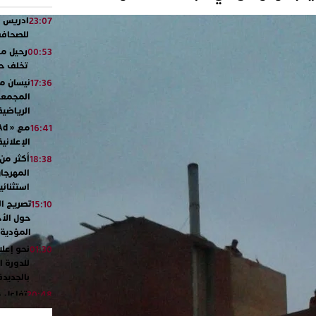
ادريس ش
23:07
للصحافة.
رحيل مؤث
00:53
تخلف حزن
نيسان مص
17:36
المجمعة 
الرياضي
16:41
الإعلاني
18:38
المهرجا
استثنائي
تصريح ال
15:10
حول الأح
المؤدية 
نحو إعلا
01:30
للدورة ا
بالجديد
تفاعل 
20:48
ورشيدة 