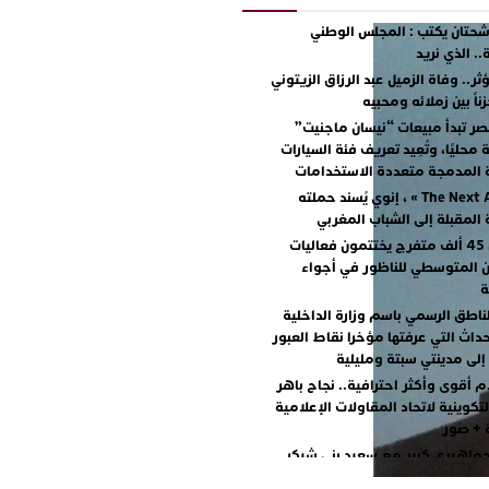
حتان يكتب : المجلس الوطني
. الذي نريد
ر.. وفاة الزميل عبد الرزاق الزيتوني
اً بين زملائه ومحبيه
ر تبدأ مبيعات “نيسان ماجنيت”
محليًا، وتُعِيد تعريف فئة السيارات
ة المدمجة متعددة الاستخدامات
مع « The Next Ad » ، إنوي يُسند حملته
ة المقبلة إلى الشباب المغربي
أكثر من 45 ألف متفرج يختتمون فعاليات
ن المتوسطي للناظور في أجواء
ة
ناطق الرسمي باسم وزارة الداخلية
داث التي عرفتها مؤخرا نقاط العبور
إلى مدينتي سبتة ومليلية
م أقوى وأكثر احترافية.. نجاح باهر
لتكوينية لاتحاد المقاولات الإعلامية
ة + صور
جماهيري كبير مع سعيد بني شيكر
طلال ووليد الرحماني في المهرجان