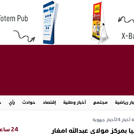
ار رياضية
مجتمع
أخبار وطنية
إقتصاد
حوادث
رأي
ج
خبار 24
أخبار جهوية
24 ساعة
يا بمركز مولاي عبدالله امغار