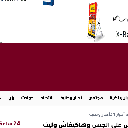
ار رياضية
مجتمع
أخبار وطنية
إقتصاد
حوادث
رأي
ج
خبار 24
أخبار وطنية
24 ساعة
س علي الجنس وهاكيفاش وليت