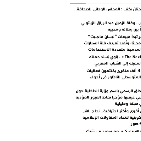
ان يكتب : المجلس الوطني للصحافة..
.. وفاة الزميل عبد الرزاق الزيتوني
ً بين زملائه ومحبيه
 تبدأ مبيعات “نيسان ماجنيت”
ليًا، وتُعِيد تعريف فئة السيارات
المدمجة متعددة الاستخدامات
مع « The Next Ad » ، إنوي يُسند حملته
المقبلة إلى الشباب المغربي
أكثر من 45 ألف متفرج يختتمون فعاليات
المتوسطي للناظور في أجواء
اطق الرسمي باسم وزارة الداخلية حول
تي عرفتها مؤخرا نقاط العبور المؤدية
 سبتة ومليلية
أقوى وأكثر احترافية.. نجاح باهر
كوينية لاتحاد المقاولات الإعلامية
+ صور
اهيري كبير مع سعيد بني شيكر
لال ووليد الرحماني في المهرجان