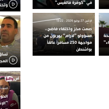
في “كوفرة فالغيس”
وتخت
الإثنين 27 يوليو 2026 - 13:22
صمت مخزٍ واختفاء فاضح..
سخة
مسؤولو “لارام” يهربون من
اء”
مواجهة 250 مسافراً عالقاً
الأحد 7 ديسمبر 2025 - 21:42
بواشنطن
تساؤ
المج
السبت 18 أكتوبر 2025 - 14:35
الحوز
“الإن