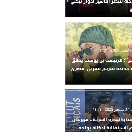
لة تنتظر التأشير لدوار تيكني +
و
”: لارتيست بن يوسف يُطلق
ة جديدة بمزيج مغربي-مصري
 13:58
ما والهجرة السرية.. مهرجان
م السينمائية لدكالة يواجه