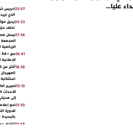
اء عليا…
ادريس شحت
23:07
الذي نريد
رحيل مؤثر
00:53
تخلف حزنا
نيسان مصر
17:36
المجمعة مح
الرياضية 
16:41
الإعلانية 
18:38
المهرجان 
استثنائية
تصريح الن
15:10
الأحداث ال
إلى مدينتي
نحو إعلام 
01:30
للدورة الت
بالجديدة 
تفاعل جم
20:48
ورشيدة ط