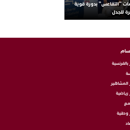
ات “التقاعس” بدورة قوية
ة للجدل
سام
 بالفرنسية
ة
ر المشاهير
 رياضية
مع
 وطنية
اد