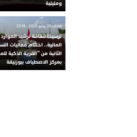
ومليلية
الثلاثاء 28 يوليو 2026 - 23:18
ترسيخا لثقافة ترشيد الموارد
المائية.. اختتام فعاليات الن
الثانية من “القرية الذكية للم
بمركز الاصطياف ببوزنيقة