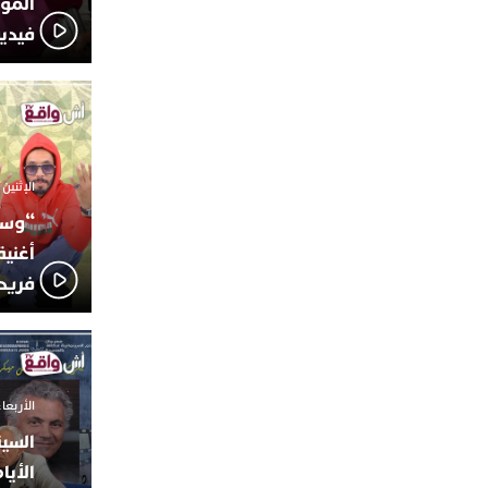
المؤج
فيدي
الإثنين 6 أكتوبر 2025 - 17:31
“وسع
أغني
فريد
الأربعاء 24 سبتمبر 2025 -
السين
الأيا