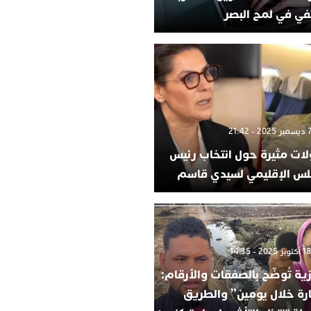
في في لمح البصر
لات مثيرة حول انتخاب رئيس
لس الإقليمي لسيدي قاسم
ية تُوضّح بالصفقات والأرقام:
ارة خلال يومين” والطريق