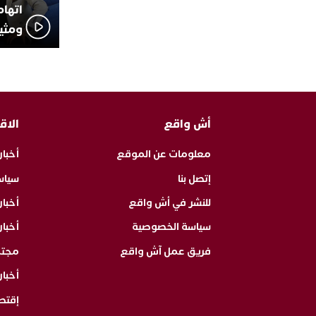
اتهام
ومثير
أش واقع
الاق
معلومات عن الموقع
أخبار
إتصل بنا
سياس
للنشر في أش واقع
أخبا
سياسة الخصوصية
أخبار
فريق عمل آش واقع
مجت
أخبار
إقتص