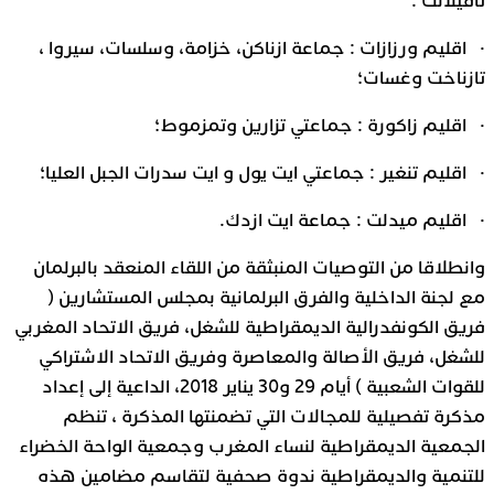
تافيلالت :
· اقليم ورزازات : جماعة ازناكن، خزامة، وسلسات، سيروا ،
تازناخت وغسات؛
· اقليم زاكورة : جماعتي تزارين وتمزموط؛
· اقليم تنغير : جماعتي ايت يول و ايت سدرات الجبل العليا؛
· اقليم ميدلت : جماعة ايت ازدك.
وانطلاقا من التوصيات المنبثقة من اللقاء المنعقد بالبرلمان
مع لجنة الداخلية والفرق البرلمانية بمجلس المستشارين (
فريق الكونفدرالية الديمقراطية للشغل، فريق الاتحاد المغربي
للشغل، فريق الأصالة والمعاصرة وفريق الاتحاد الاشتراكي
للقوات الشعبية ) أيام 29 و30 يناير 2018، الداعية إلى إعداد
مذكرة تفصيلية للمجالات التي تضمنتها المذكرة ، تنظم
الجمعية الديمقراطية لنساء المغرب وجمعية الواحة الخضراء
للتنمية والديمقراطية ندوة صحفية لتقاسم مضامين هذه