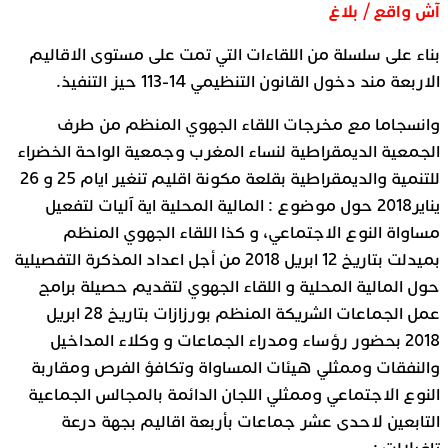
آش واقع / بلاغ
بناء على سلسلة من اللقاءات التي تمت على مستوى الاقاليم
الاربعة مند دخول القانون التنظيمي 14-113 حيز التنفيذ.
وانسجاما مع مخرجات اللقاء الجهوي المنظم من طرف
الجمعية الديمقراطية لنساء المغرب وجمعية الواحة الخضراء
للتنمية والديمقراطية بقلعة مكونة اقليم تنغير ايام 25 و 26
يناير2018 حول موضوع : المالية المحلية اية آليات لتفعيل
مساواة النوع الاجتماعي، و كذا اللقاء الجهوي المنظم
بميدلت بتاريخ 12 ابريل 2018 من أجل اعداد المذكرة التفصيلية
حول المالية المحلية و اللقاء الجهوي لتقديم حصيلة برامج
عمل الجماعات الشريكة المنظم بورزازات بتاريخ 28 ابريل
2018 بحضور رؤساء ومدراء الجماعات و وكلاء المداخيل
والنفقات وممثلي هيئات المساواة وتكافؤ الفرص ومقاربة
النوع الاجتماعي وممثلي اللجان الدائمة بالمجالس الجماعية
التابعين لاحدى عشر جماعات بأربعة اقاليم بجهة درعة