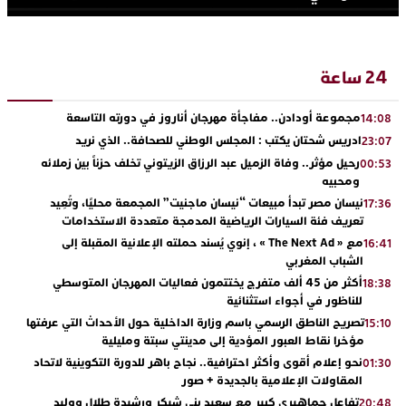
24 ساعة
مجموعة أودادن.. مفاجأة مهرجان أناروز في دورته التاسعة
14:08
ادريس شحتان يكتب : المجلس الوطني للصحافة.. الذي نريد
23:07
رحيل مؤثر.. وفاة الزميل عبد الرزاق الزيتوني تخلف حزناً بين زملائه
00:53
ومحبيه
نيسان مصر تبدأ مبيعات “نيسان ماجنيت” المجمعة محليًا، وتُعِيد
17:36
تعريف فئة السيارات الرياضية المدمجة متعددة الاستخدامات
مع « The Next Ad » ، إنوي يُسند حملته الإعلانية المقبلة إلى
16:41
الشباب المغربي
أكثر من 45 ألف متفرج يختتمون فعاليات المهرجان المتوسطي
18:38
للناظور في أجواء استثنائية
تصريح الناطق الرسمي باسم وزارة الداخلية حول الأحداث التي عرفتها
15:10
مؤخرا نقاط العبور المؤدية إلى مدينتي سبتة ومليلية
نحو إعلام أقوى وأكثر احترافية.. نجاح باهر للدورة التكوينية لاتحاد
01:30
المقاولات الإعلامية بالجديدة + صور
تفاعل جماهيري كبير مع سعيد بني شيكر ورشيدة طلال ووليد
20:48