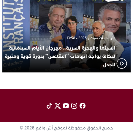
الأربعاء 24 سبتمبر 2025 - 13:58
السينما والهجرة السرية.. مهرجان الأيام السينمائية
لدكالة يواجه اتهامات “التقاعس” بدورة قوية ومثيرة
للجدل
جميع الحقوق محفوظة لموقع أش واقع 2026 ©