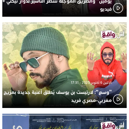
يومين” والطريق المؤجلة تنتظر التأشير لدوار تيكني +
فيديو
الإثنين 6 أكتوبر 2025 - 17:31
“وسع”: لارتيست بن يوسف يُطلق أغنية جديدة بمزيج
مغربي-مصري فريد