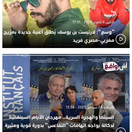
الإثنين 6 أكتوبر 2025 - 17:31
“وسع”: لارتيست بن يوسف يُطلق أغنية جديدة بمزيج
مغربي-مصري فريد
الأربعاء 24 سبتمبر 2025 - 13:58
السينما والهجرة السرية.. مهرجان الأيام السينمائية
لدكالة يواجه اتهامات “التقاعس” بدورة قوية ومثيرة