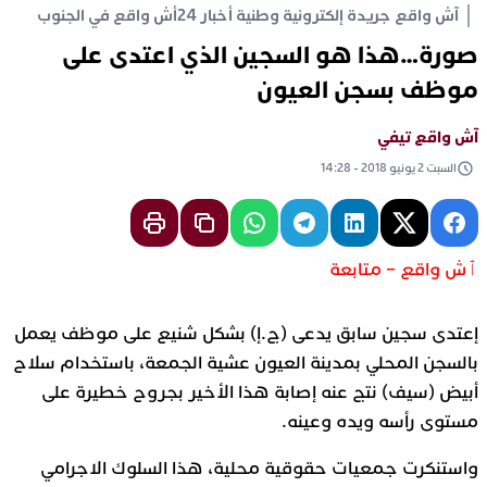
آش واقع جريدة إلكترونية وطنية أخبار 24
أش واقع في الجنوب
صورة…هذا هو السجين الذي اعتدى على
موظف بسجن العيون
آش واقع تيفي
السبت 2 يونيو 2018 - 14:28
ٱش واقع – متابعة
إعتدى سجين سابق يدعى (ج.إ) بشكل شنيع على موظف يعمل
بالسجن المحلي بمدينة العيون عشية الجمعة، باستخدام سلاح
أبيض (سيف) نتج عنه إصابة هذا الأخير بجروح خطيرة على
مستوى رأسه ويده وعينه.
واستنكرت جمعيات حقوقية محلية، هذا السلوك الاجرامي