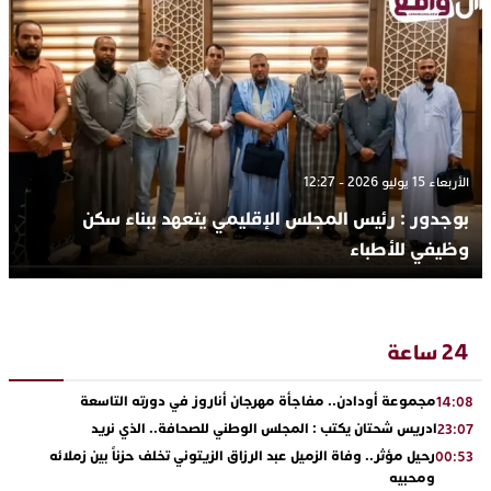
الأربعاء 15 يوليو 2026 - 12:27
بوجدور : رئيس المجلس الإقليمي يتعهد ببناء سكن
وظيفي للأطباء
24 ساعة
مجموعة أودادن.. مفاجأة مهرجان أناروز في دورته التاسعة
14:08
ادريس شحتان يكتب : المجلس الوطني للصحافة.. الذي نريد
23:07
رحيل مؤثر.. وفاة الزميل عبد الرزاق الزيتوني تخلف حزناً بين زملائه
00:53
ومحبيه