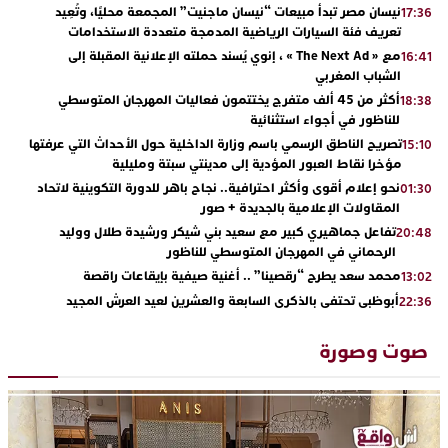
نيسان مصر تبدأ مبيعات “نيسان ماجنيت” المجمعة محليًا، وتُعِيد
17:36
تعريف فئة السيارات الرياضية المدمجة متعددة الاستخدامات
مع « The Next Ad » ، إنوي يُسند حملته الإعلانية المقبلة إلى
16:41
الشباب المغربي
أكثر من 45 ألف متفرج يختتمون فعاليات المهرجان المتوسطي
18:38
للناظور في أجواء استثنائية
تصريح الناطق الرسمي باسم وزارة الداخلية حول الأحداث التي عرفتها
15:10
مؤخرا نقاط العبور المؤدية إلى مدينتي سبتة ومليلية
نحو إعلام أقوى وأكثر احترافية.. نجاح باهر للدورة التكوينية لاتحاد
01:30
المقاولات الإعلامية بالجديدة + صور
تفاعل جماهيري كبير مع سعيد بني شيكر ورشيدة طلال ووليد
20:48
الرحماني في المهرجان المتوسطي للناظور
محمد سعد يطرح “رقصينا” .. أغنية صيفية بإيقاعات راقصة
13:02
أبوظبي تحتفي بالذكرى السابعة والعشرين لعيد العرش المجيد
22:36
بحضور سمو الشيخ زايد بن محمد بن زايد وسمو الشيخ نهيان بن مبارك
دنيا بوطازوت تواصل تألقها الفني وتؤكد مكانتها بأداء مميز في
13:30
صوت وصورة
“كوفرة فالغيس”
يقظة أمنية تنهي كابوس الفتاة القاصر: كواليس مثيرة لعملية تحرير
19:11
رهينتين من قبضة ذي سوابق بالجديدة
اتحاد المقاولات الإعلامية يقود قاطرة التكوين بالجديدة ويستضيف
17:27