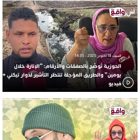
السبت 18 أكتوبر 2025 - 14:35
الحوزية تُوضّح بالصفقات والأرقام: “الإنارة خلال
يومين” والطريق المؤجلة تنتظر التأشير لدوار تيكني +
فيديو