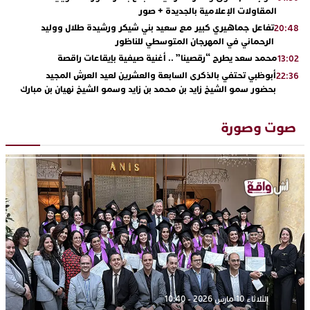
المقاولات الإعلامية بالجديدة + صور
تفاعل جماهيري كبير مع سعيد بني شيكر ورشيدة طلال ووليد
20:48
الرحماني في المهرجان المتوسطي للناظور
محمد سعد يطرح “رقصينا” .. أغنية صيفية بإيقاعات راقصة
13:02
أبوظبي تحتفي بالذكرى السابعة والعشرين لعيد العرش المجيد
22:36
بحضور سمو الشيخ زايد بن محمد بن زايد وسمو الشيخ نهيان بن مبارك
دنيا بوطازوت تواصل تألقها الفني وتؤكد مكانتها بأداء مميز في
13:30
“كوفرة فالغيس”
صوت وصورة
يقظة أمنية تنهي كابوس الفتاة القاصر: كواليس مثيرة لعملية تحرير
19:11
رهينتين من قبضة ذي سوابق بالجديدة
اتحاد المقاولات الإعلامية يقود قاطرة التكوين بالجديدة ويستضيف
17:27
الإعلامي سعيد بلفقير في دورة استثنائية
ترسيخا لثقافة ترشيد الموارد المائية.. اختتام فعاليات النسخة الثانية
23:18
من “القرية الذكية للماء” بمركز الاصطياف ببوزنيقة
الثلاثاء 10 مارس 2026 - 10:40