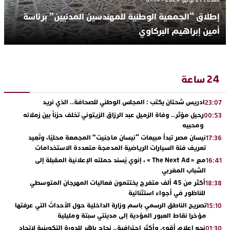
إطلاق “الجمعية الوطنية للمهندسين المدنيين” برئاسة
أمين إبراهيم البركاوي
24 ساعة
ادريس شحتان يكتب : المجلس الوطني للصحافة.. الذي نريد
23:07
رحيل مؤثر.. وفاة الزميل عبد الرزاق الزيتوني تخلف حزناً بين زملائه
00:53
ومحبيه
نيسان مصر تبدأ مبيعات “نيسان ماجنيت” المجمعة محليًا، وتُعِيد
17:36
تعريف فئة السيارات الرياضية المدمجة متعددة الاستخدامات
مع « The Next Ad » ، إنوي يُسند حملته الإعلانية المقبلة إلى
16:41
الشباب المغربي
أكثر من 45 ألف متفرج يختتمون فعاليات المهرجان المتوسطي
18:38
للناظور في أجواء استثنائية
تصريح الناطق الرسمي باسم وزارة الداخلية حول الأحداث التي عرفتها
15:10
مؤخرا نقاط العبور المؤدية إلى مدينتي سبتة ومليلية
نحو إعلام أقوى وأكثر احترافية.. نجاح باهر للدورة التكوينية لاتحاد
01:30