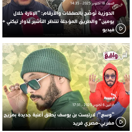
السبت 18 أكتوبر 2025 - 14:35
الحوزية تُوضّح بالصفقات والأرقام: “الإنارة خلال
يومين” والطريق المؤجلة تنتظر التأشير لدوار تيكني +
فيديو
الإثنين 6 أكتوبر 2025 - 17:31
“وسع”: لارتيست بن يوسف يُطلق أغنية جديدة بمزيج
مغربي-مصري فريد