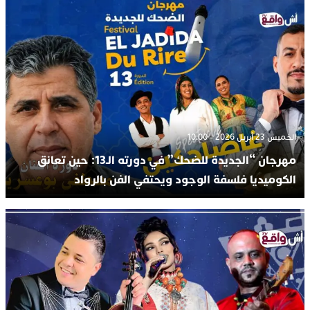
الخميس 23 أبريل 2026 - 10:00
مهرجان “الجديدة للضحك” في دورته الـ13: حين تعانق
الكوميديا فلسفة الوجود ويحتفي الفن بالرواد