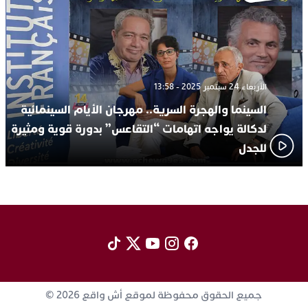
الأربعاء 24 سبتمبر 2025 - 13:58
السينما والهجرة السرية.. مهرجان الأيام السينمائية
لدكالة يواجه اتهامات “التقاعس” بدورة قوية ومثيرة
للجدل
جميع الحقوق محفوظة لموقع أش واقع 2026 ©