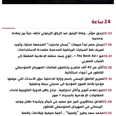
24 ساعة
رحيل مؤثر.. وفاة الزميل عبد الرزاق الزيتوني تخلف حزناً بين زملائه
00:53
ومحبيه
نيسان مصر تبدأ مبيعات “نيسان ماجنيت” المجمعة محليًا، وتُعِيد
17:36
تعريف فئة السيارات الرياضية المدمجة متعددة الاستخدامات
مع « The Next Ad » ، إنوي يُسند حملته الإعلانية المقبلة إلى
16:41
الشباب المغربي
أكثر من 45 ألف متفرج يختتمون فعاليات المهرجان المتوسطي
18:38
للناظور في أجواء استثنائية
تصريح الناطق الرسمي باسم وزارة الداخلية حول الأحداث التي عرفتها
15:10
مؤخرا نقاط العبور المؤدية إلى مدينتي سبتة ومليلية
نحو إعلام أقوى وأكثر احترافية.. نجاح باهر للدورة التكوينية لاتحاد
01:30
المقاولات الإعلامية بالجديدة + صور
تفاعل جماهيري كبير مع سعيد بني شيكر ورشيدة طلال ووليد
20:48
الرحماني في المهرجان المتوسطي للناظور
محمد سعد يطرح “رقصينا” .. أغنية صيفية بإيقاعات راقصة
13:02