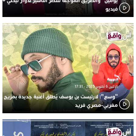
يومين” والطريق المؤجلة تنتظر التأشير لدوار تيكني +
فيديو
الإثنين 6 أكتوبر 2025 - 17:31
“وسع”: لارتيست بن يوسف يُطلق أغنية جديدة بمزيج
مغربي-مصري فريد