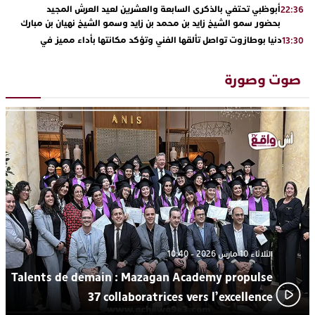
أبوظبي تحتفي بالذكرى السابعة والعشرين لعيد العرش المجيد
22:36
بحضور سمو الشيخ زايد بن محمد بن زايد وسمو الشيخ نهيان بن مبارك
دنيا بوطازوت تواصل تألقها الفني وتؤكد مكانتها بأداء مميز في
13:30
“كوفرة فالغيس”
يقظة أمنية تنهي كابوس الفتاة القاصر: كواليس مثيرة لعملية تحرير
19:11
صوت وصورة
رهينتين من قبضة ذي سوابق بالجديدة
اتحاد المقاولات الإعلامية يقود قاطرة التكوين بالجديدة ويستضيف
17:27
الإعلامي سعيد بلفقير في دورة استثنائية
ترسيخا لثقافة ترشيد الموارد المائية.. اختتام فعاليات النسخة الثانية
23:18
من “القرية الذكية للماء” بمركز الاصطياف ببوزنيقة
من الراب والراي إلى العيطة والأغنية الأمازيغية.. مهرجان الناظور
17:36
المتوسطي يحتفي بتنوع الموسيقى المغربية
الثلاثاء 10 مارس 2026 - 10:40
Talents de demain : Mazagan Academy propulse
37 collaboratrices vers l’excellence