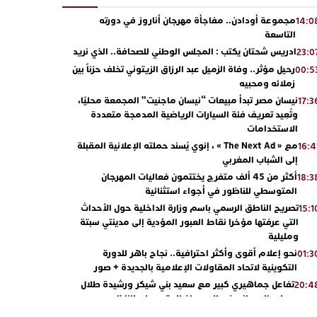
مجموعة أودادن.. مفاجأة مهرجان أناروز في دورته
14:0
التاسعة
ادريس شحتان يكتب : المجلس الوطني للصحافة.. الذي نريد
23:0
رحيل مؤثر.. وفاة الزميل عبد الرزاق الزيتوني تخلف حزناً بين
00:5
زملائه ومحبيه
نيسان مصر تبدأ مبيعات “نيسان ماجنيت” المجمعة محليًا،
17:3
وتُعِيد تعريف فئة السيارات الرياضية المدمجة متعددة
الاستخدامات
مع « The Next Ad » ، إنوي يُسند حملته الإعلانية المقبلة
16:4
إلى الشباب المغربي
أكثر من 45 ألف متفرج يختتمون فعاليات المهرجان
18:3
المتوسطي للناظور في أجواء استثنائية
تصريح الناطق الرسمي باسم وزارة الداخلية حول الأحداث
15:1
التي عرفتها مؤخرا نقاط العبور المؤدية إلى مدينتي سبتة
ومليلية
نحو إعلام أقوى وأكثر احترافية.. نجاح باهر للدورة
01:3
التكوينية لاتحاد المقاولات الإعلامية بالجديدة + صور
تفاعل جماهيري كبير مع سعيد بني شيكر ورشيدة طلال
20:4
ووليد الرحماني في المهرجان المتوسطي للناظور
محمد سعد يطرح “رقصينا” .. أغنية صيفية بإيقاعات راقصة
13:0