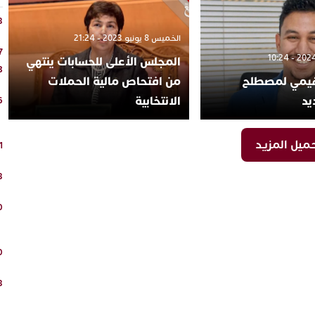
8
الخميس 8 يونيو 2023 - 21:24
7
المجلس الأعلى للحسابات ينتهي
3
يمي لمصطلح
من افتحاص مالية الحملات
يد
الانتخابية
6
ميل المزيد
1
8
0
0
8
2