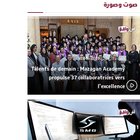
صوت وصورة
أبوظبي تحتفي بالذكرى السابعة والعشرين لعيد العرش
22:3
المجيد بحضور سمو الشيخ زايد بن محمد بن زايد وسمو
الشيخ نهيان بن مبارك
دنيا بوطازوت تواصل تألقها الفني وتؤكد مكانتها بأداء
13:3
مميز في “كوفرة فالغيس”
يقظة أمنية تنهي كابوس الفتاة القاصر: كواليس مثيرة
19:1
لعملية تحرير رهينتين من قبضة ذي سوابق بالجديدة
اتحاد المقاولات الإعلامية يقود قاطرة التكوين بالجديدة
17:2
الثلاثاء 10 مارس 2026 - 10:40
ويستضيف الإعلامي سعيد بلفقير في دورة استثنائية
Talents de demain : Mazagan Academy
propulse 37 collaboratrices vers
l’excellence