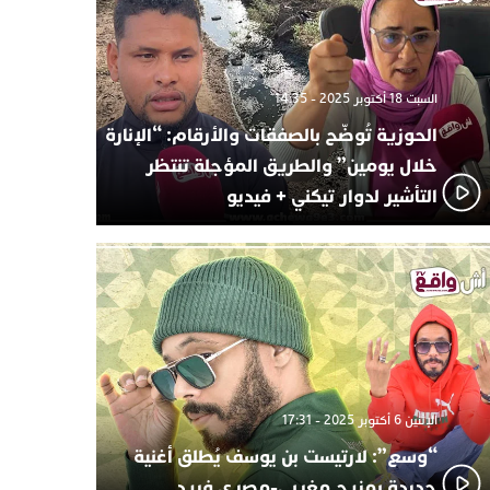
السبت 18 أكتوبر 2025 - 14:35
الحوزية تُوضّح بالصفقات والأرقام: “الإنارة
خلال يومين” والطريق المؤجلة تنتظر
التأشير لدوار تيكني + فيديو
الإثنين 6 أكتوبر 2025 - 17:31
“وسع”: لارتيست بن يوسف يُطلق أغنية
جديدة بمزيج مغربي-مصري فريد