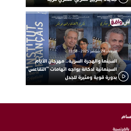
الأربعاء 24 سبتمبر 2025 - 13:58
السينما والهجرة السرية.. مهرجان الأيام
السينمائية لدكالة يواجه اتهامات “التقاعس”
بدورة قوية ومثيرة للجدل
سام
 بالفرنسية