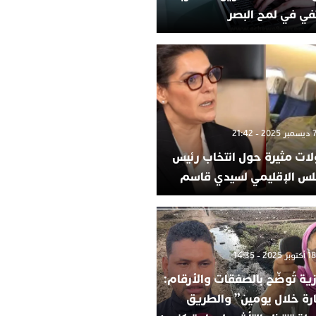
في في لمح البصر
لات مثيرة حول انتخاب رئيس
لس الإقليمي لسيدي قاسم
ية تُوضّح بالصفقات والأرقام:
ارة خلال يومين” والطريق