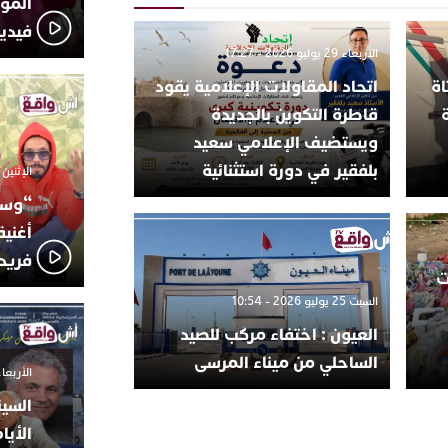
المؤج
فيدي
الأربعاء 29 يوليو 2026 - 17:27
اة
اتحاد المقاولات الإعلامية يقود
قاطرة التكوين بالجديدة
ويستضيف الإعلامي سعيد
بلفقير في دورة استثنائية
الإثنين 6 أكتوبر 2025 - 17:31
“وسع
أغني
فريد
ت
السبت 25 يوليو 2026 - 10:54
العيون : اختفاء مركب للصيد
الساحلي من ميناء المرسى
الأربعاء 24 سبتمبر 2025 -
السين
الأيا