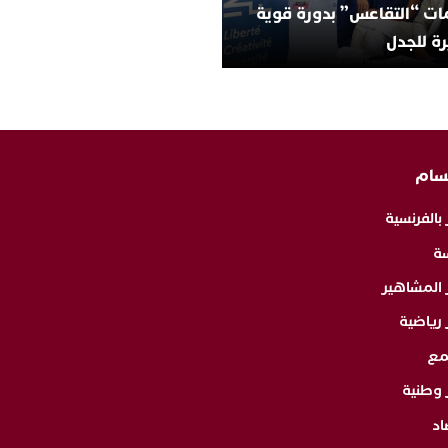
ات “التقاعس” بدورة قوية
ة للجدل
سام
 بالفرنسية
ة
ر المشاهير
 رياضية
مع
 وطنية
اد