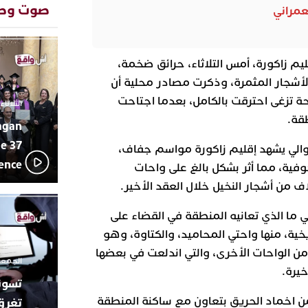
صوت وص
تفاعل جم
عمراني
20:48
ورشيدة ط
المتوسطي
محمد سعد 
13:02
م زاكورة، أمس التلاثاء، حرائق ضخمة،
بإيقاعات 
لأشجار المثمرة، وذكرت مصادر محلية أن
أبوظبي تح
22:36
العرش الم
احة تزغى احترقت بالكامل، بعدما اجتاحت
الثلاثاء 10 مارس 2026 - :40
بن زايد و
قة.
agan
دنيا بوطاز
13:30
بأداء ممي
e 37
توالي يشهد إقليم زاكورة مواسم جفاف،
يقظة أمنية
19:11
lence
وفية، مما أثر بشكل بالغ على واحات
مثيرة لعمل
بالجديدة
ف من أشجار النخيل خلال العقد الأخير.
اتحاد المق
17:27
ما الذي تعانيه المنطقة في القضاء على
بالجديدة 
دورة استثن
يخية، منها واحتي المحاميد، والكتاوة، وهو
من الواحات الأخرى، والتي اندلعت في بعضها
الجمعة 26 ديسمبر 2025 -
يرة.
من اخماد الحريق بتعاون مع ساكنة المنطقة
تغرق