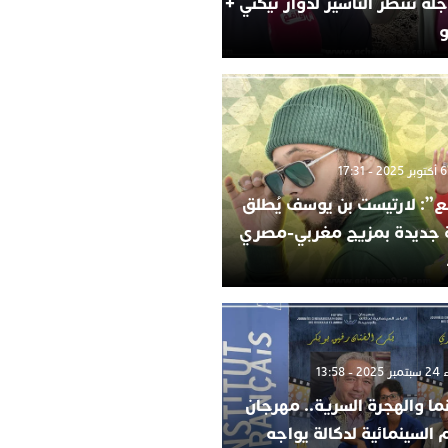
لة تنتظر التأشير لدوار تيكني +
و
”: لارتيست بن يوسف يُطلق
ة جديدة بمزيج مغربي-مصري
 13:58
ما والهجرة السرية.. مهرجان
م السينمائية لدكالة يواجه