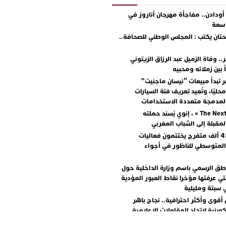
دادن.. مفاجأة مهرجان أناروز في
اسعة
ان يكتب : المجلس الوطني للصحافة..
.. وفاة الزميل عبد الرزاق الزيتوني
ً بين زملائه ومحبيه
 تبدأ مبيعات “نيسان ماجنيت”
ليًا، وتُعِيد تعريف فئة السيارات
المدمجة متعددة الاستخدامات
مع « The Next Ad » ، إنوي يُسند حملته
المقبلة إلى الشباب المغربي
أكثر من 45 ألف متفرج يختتمون فعاليات
المتوسطي للناظور في أجواء
اطق الرسمي باسم وزارة الداخلية حول
تي عرفتها مؤخرا نقاط العبور المؤدية
 سبتة ومليلية
أقوى وأكثر احترافية.. نجاح باهر
كوينية لاتحاد المقاولات الإعلامية
+ صور