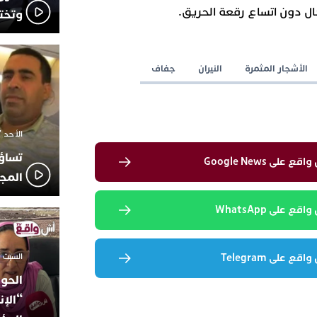
 دون اتساع رقعة الحريق.
وتخت
الأشجار المثمرة
النيران
جفاف
الأحد 7 ديسمبر 2025 - 21:42
تساؤ
لى Google News
المج
 على WhatsApp
السبت 18 أكتوبر 2025 - 14:35
 على Telegram
الحوز
“الإن