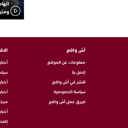
اتهام
ومثير
أش واقع
الاق
معلومات عن الموقع
أخبار
إتصل بنا
سياس
للنشر في أش واقع
أخبا
سياسة الخصوصية
أخبار
فريق عمل آش واقع
مجت
أخبار
إقتص