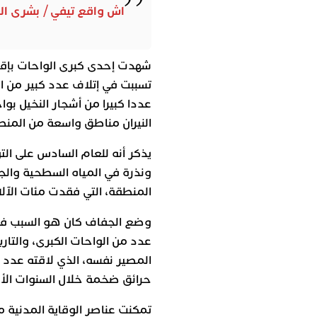
اش واقع تيفي / بشرى ال
شهدت إحدى كبرى الواحات بإقلي
تسببت في إتلاف عدد كبير من ا
عددا كبيرا من أشجار النخيل بو
النيران مناطق واسعة من المنط
يذكر أنه للعام السادس على ال
ونذرة في المياه السطحية والج
المنطقة، التي فقدت مئات الآلا
وضع الجفاف كان هو السبب في 
عدد من الواحات الكبرى، والتار
المصير نفسه، الذي لاقته عدد 
حرائق ضخمة خلال السنوات الأخ
تمكنت عناصر الوقاية المدنية 