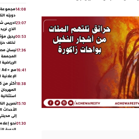
مجموعة أو
14:08
دورته الت
ادريس شحت
23:07
الذي نريد
رحيل مؤثر
00:53
تخلف حزنا
نيسان مصر
17:36
المجمعة مح
الرياضية 
16:41
الإعلانية 
18:38
المهرجان 
استثنائية
تصريح الن
15:10
الأحداث ال
إلى مدينتي
نحو إعلام 
01:30
للدورة الت
بالجديدة 