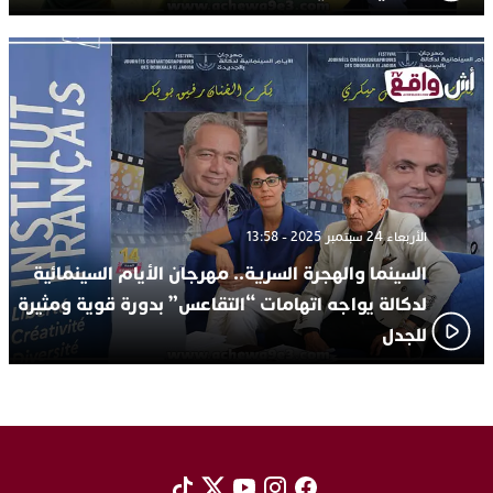
الأربعاء 24 سبتمبر 2025 - 13:58
السينما والهجرة السرية.. مهرجان الأيام السينمائية
لدكالة يواجه اتهامات “التقاعس” بدورة قوية ومثيرة
للجدل