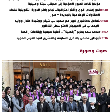
مؤخرا نقاط العبور المؤدية إلى مدينتي سبتة ومليلية
نحو إعلام أقوى وأكثر احترافية.. نجاح باهر للدورة التكوينية لاتحاد
01:30
المقاولات الإعلامية بالجديدة + صور
تفاعل جماهيري كبير مع سعيد بني شيكر ورشيدة طلال ووليد
20:48
الرحماني في المهرجان المتوسطي للناظور
محمد سعد يطرح “رقصينا” .. أغنية صيفية بإيقاعات راقصة
13:02
أبوظبي تحتفي بالذكرى السابعة والعشرين لعيد العرش المجيد
22:36
بحضور سمو الشيخ زايد بن محمد بن زايد وسمو الشيخ نهيان بن مبارك
دنيا بوطازوت تواصل تألقها الفني وتؤكد مكانتها بأداء مميز في
13:30
صوت وصورة
“كوفرة فالغيس”
يقظة أمنية تنهي كابوس الفتاة القاصر: كواليس مثيرة لعملية تحرير
19:11
رهينتين من قبضة ذي سوابق بالجديدة
اتحاد المقاولات الإعلامية يقود قاطرة التكوين بالجديدة ويستضيف
17:27
الإعلامي سعيد بلفقير في دورة استثنائية