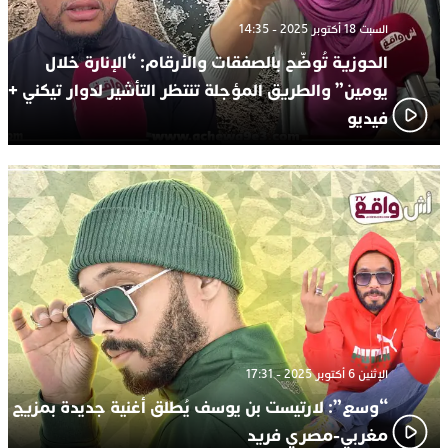
السبت 18 أكتوبر 2025 - 14:35
الحوزية تُوضّح بالصفقات والأرقام: “الإنارة خلال
يومين” والطريق المؤجلة تنتظر التأشير لدوار تيكني +
فيديو
الإثنين 6 أكتوبر 2025 - 17:31
“وسع”: لارتيست بن يوسف يُطلق أغنية جديدة بمزيج
مغربي-مصري فريد