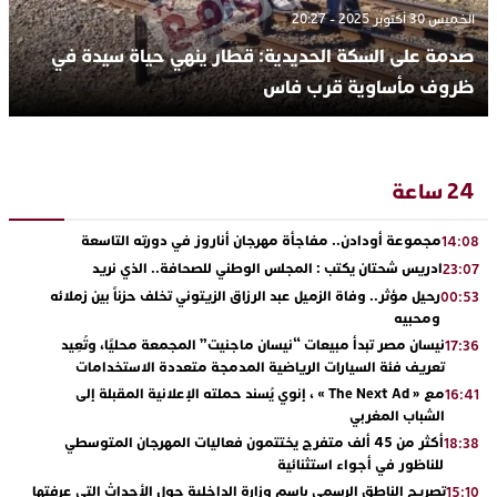
الخميس 30 أكتوبر 2025 - 20:27
صدمة على السكة الحديدية: قطار ينهي حياة سيدة في
ظروف مأساوية قرب فاس
24 ساعة
مجموعة أودادن.. مفاجأة مهرجان أناروز في دورته التاسعة
14:08
ادريس شحتان يكتب : المجلس الوطني للصحافة.. الذي نريد
23:07
رحيل مؤثر.. وفاة الزميل عبد الرزاق الزيتوني تخلف حزناً بين زملائه
00:53
ومحبيه
نيسان مصر تبدأ مبيعات “نيسان ماجنيت” المجمعة محليًا، وتُعِيد
17:36
تعريف فئة السيارات الرياضية المدمجة متعددة الاستخدامات
مع « The Next Ad » ، إنوي يُسند حملته الإعلانية المقبلة إلى
16:41
الشباب المغربي
أكثر من 45 ألف متفرج يختتمون فعاليات المهرجان المتوسطي
18:38
للناظور في أجواء استثنائية
تصريح الناطق الرسمي باسم وزارة الداخلية حول الأحداث التي عرفتها
15:10