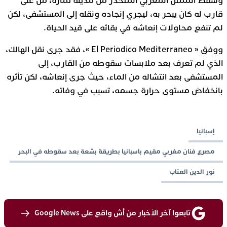
وسقط الممثل المغربي المتحدر من مدينة تمارة، من على
قارب له كان يبحر به، ليجري إنجاده ونقله إلى المستشفى، لكن
لم تنفع محاولات إنعاشه في بقائه على قيد الحياة.
ووفق « El Periodico Mediterraneo »، فقد جرى نقل الهالك،
الذي لم تعرف بعد ملابسات سقوطه من القارب، إلى
المستشفى بعد انتشاله من الماء، حيث جرى إنعاشه، لكن تأثره
بانخفاض مستوى حرارة جسمه، تسبب في وفاته.
إسبانيا
مصرع فنان مغربي مقيم باسبانيا بطريقة بشعة بعد سقوطه في البحر
نور الدين العتاب
تابعوا آخر الأخبار من أش واقع على Google News