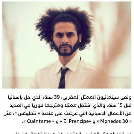
ونعى سينمائيون الممثل المغربي، 39 سنة، الذي حل بإسبانيا
قبل 15 سنة، والذي اشتغل ممثلا ومترجما فوريا في العديد
من الأعمال الإسبانية التي عرضت على منصة « نتفليكس »، مثل
» 30 Monedas » و »El Prencipe » و » Cuéntame ».