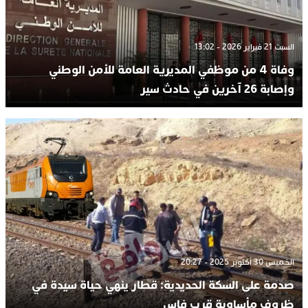
السبت 21 فبراير 2026 - 13:02
وفاة 4 من موظفي المديرية العامة للأمن الوطني
وإصابة 26 آخرين في حادث سير
الخميس 30 أكتوبر 2025 - 20:27
صدمة على السكة الحديدية: قطار ينهي حياة سيدة في
ظروف مأساوية قرب فاس