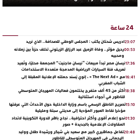
24 ساعة
ادريس شحتان يكتب : المجلس الوطني للصحافة.. الذي نريد
23:07
رحيل مؤثر.. وفاة الزميل عبد الرزاق الزيتوني تخلف حزناً بين زملائه
00:53
ومحبيه
نيسان مصر تبدأ مبيعات “نيسان ماجنيت” المجمعة محليًا، وتُعِيد
17:36
تعريف فئة السيارات الرياضية المدمجة متعددة الاستخدامات
مع « The Next Ad » ، إنوي يُسند حملته الإعلانية المقبلة إلى
16:41
الشباب المغربي
أكثر من 45 ألف متفرج يختتمون فعاليات المهرجان المتوسطي
18:38
للناظور في أجواء استثنائية
تصريح الناطق الرسمي باسم وزارة الداخلية حول الأحداث التي عرفتها
15:10
مؤخرا نقاط العبور المؤدية إلى مدينتي سبتة ومليلية
نحو إعلام أقوى وأكثر احترافية.. نجاح باهر للدورة التكوينية لاتحاد
01:30
المقاولات الإعلامية بالجديدة + صور
تفاعل جماهيري كبير مع سعيد بني شيكر ورشيدة طلال ووليد
20:48
الرحماني في المهرجان المتوسطي للناظور