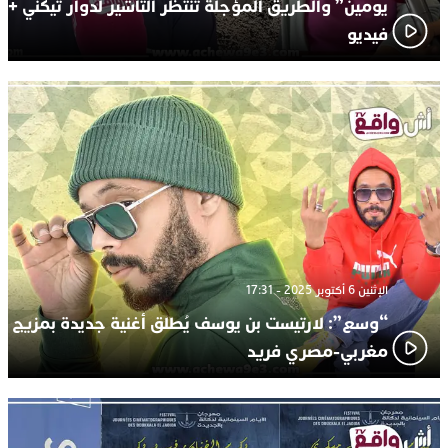
يومين” والطريق المؤجلة تنتظر التأشير لدوار تيكني +
فيديو
الإثنين 6 أكتوبر 2025 - 17:31
“وسع”: لارتيست بن يوسف يُطلق أغنية جديدة بمزيج
مغربي-مصري فريد