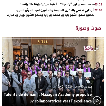
محمد سعد يطرح “رقصينا” .. أغنية صيفية بإيقاعات راقصة
13:02
أبوظبي تحتفي بالذكرى السابعة والعشرين لعيد العرش المجيد
22:36
بحضور سمو الشيخ زايد بن محمد بن زايد وسمو الشيخ نهيان بن مبارك
دنيا بوطازوت تواصل تألقها الفني وتؤكد مكانتها بأداء مميز في
13:30
“كوفرة فالغيس”
صوت وصورة
يقظة أمنية تنهي كابوس الفتاة القاصر: كواليس مثيرة لعملية تحرير
19:11
رهينتين من قبضة ذي سوابق بالجديدة
اتحاد المقاولات الإعلامية يقود قاطرة التكوين بالجديدة ويستضيف
17:27
الإعلامي سعيد بلفقير في دورة استثنائية
ترسيخا لثقافة ترشيد الموارد المائية.. اختتام فعاليات النسخة الثانية
23:18
من “القرية الذكية للماء” بمركز الاصطياف ببوزنيقة
الثلاثاء 10 مارس 2026 - 10:40
Talents de demain : Mazagan Academy propulse
37 collaboratrices vers l’excellence