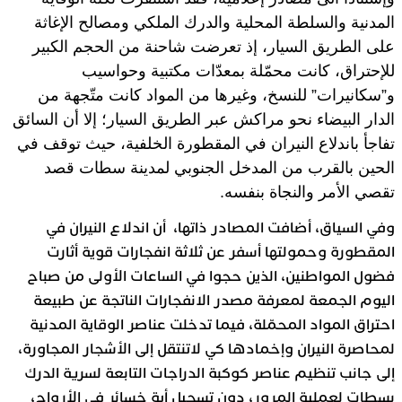
المدنية والسلطة المحلية والدرك الملكي ومصالح الإغاثة
على الطريق السيار، إذ تعرضت شاحنة من الحجم الكبير
للإحتراق، كانت محمّلة بمعدّات مكتبية وحواسيب
و”سكانيرات” للنسخ، وغيرها من المواد كانت متّجهة من
الدار البيضاء نحو مراكش عبر الطريق السيار؛ إلا أن السائق
تفاجأ باندلاع النيران في المقطورة الخلفية، حيث توقف في
الحين بالقرب من المدخل الجنوبي لمدينة سطات قصد
تقصي الأمر والنجاة بنفسه.
وفي السياق، أضافت المصادر ذاتها، أن اندلاع النيران في
المقطورة وحمولتها أسفر عن ثلاثة انفجارات قوية أثارت
فضول المواطنين، الذين حجوا في الساعات الأولى من صباح
اليوم الجمعة لمعرفة مصدر الانفجارات الناتجة عن طبيعة
احتراق المواد المحمّلة، فيما تدخلت عناصر الوقاية المدنية
لمحاصرة النيران وإخمادها كي لاتنتقل إلى الأشجار المجاورة،
إلى جانب تنظيم عناصر كوكبة الدراجات التابعة لسرية الدرك
بسطات لعملية المرور، دون تسجيل أية خسائر في الأرواح،