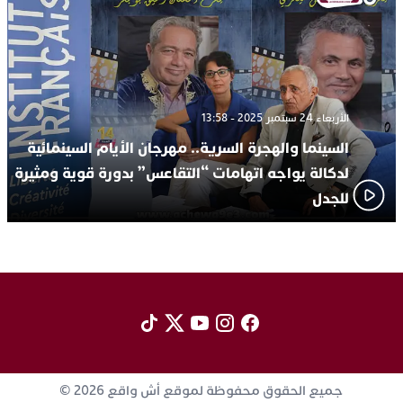
الأربعاء 24 سبتمبر 2025 - 13:58
السينما والهجرة السرية.. مهرجان الأيام السينمائية
لدكالة يواجه اتهامات “التقاعس” بدورة قوية ومثيرة
للجدل
جميع الحقوق محفوظة لموقع أش واقع 2026 ©