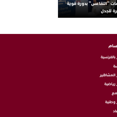
ات “التقاعس” بدورة قوية
ة للجدل
سام
 بالفرنسية
ة
ر المشاهير
 رياضية
مع
 وطنية
اد