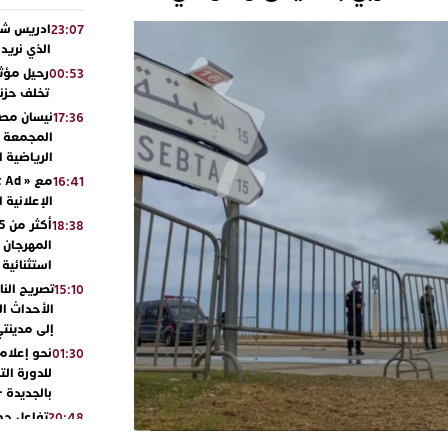
ادريس شحت
23:07
الذي نريد
رحيل مؤثر
00:53
تخلف حزنا
نيسان مصر
17:36
المجمعة مح
الرياضية 
16:41
الإعلانية 
18:38
المهرجان 
استثنائية
تصريح الن
15:10
الأحداث ال
إلى مدينتي
نحو إعلام 
01:30
للدورة الت
بالجديدة 
تفاعل جم
20:48
ورشيدة ط