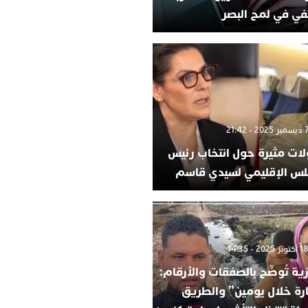
في في لمح البصر
لات مثيرة حول انتخاب رئيس
لس الإقليمي لسيدي قاسم
ية تُوضّح بالصفقات والأرقام:
ارة خلال يومين” والطريق