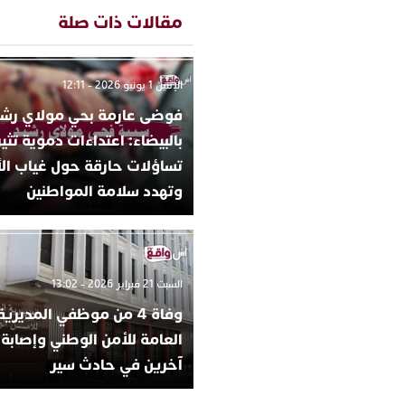
مقالات ذات صلة
الإثنين 1 يونيو 2026 - 12:11
فوضى عارمة بحي مولاي رشي
بالبيضاء: اعتداءات دموية تثير
تساؤلات حارقة حول غياب ال
وتهدد سلامة المواطنين
السبت 21 فبراير 2026 - 13:02
وفاة 4 من موظفي المديرية
آخرين في حادث سير