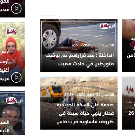
المؤج
فيدي
د
الإثنين 13 أبريل 2026 - 12:51
الإثنين 6 أكتوبر 2025 - 17:31
أمن
الداخلة : بعد فرارهم تم توقيف
“وسع
متورطين في حادث مميت
أغني
فريد
الخميس 30 أكتوبر 2025 - 20:27
صدمة على السكة الحديدية:
الأربعاء 24 سبتمبر 2025 -
العامة للأمن الوطني وإصابة 26
قطار ينهي حياة سيدة في
ظروف مأساوية قرب فاس
السين
الأيا