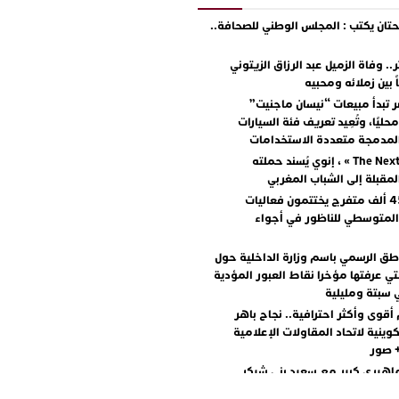
ان يكتب : المجلس الوطني للصحافة..
.. وفاة الزميل عبد الرزاق الزيتوني
ً بين زملائه ومحبيه
 تبدأ مبيعات “نيسان ماجنيت”
ليًا، وتُعِيد تعريف فئة السيارات
المدمجة متعددة الاستخدامات
مع « The Next Ad » ، إنوي يُسند حملته
المقبلة إلى الشباب المغربي
أكثر من 45 ألف متفرج يختتمون فعاليات
المتوسطي للناظور في أجواء
اطق الرسمي باسم وزارة الداخلية حول
تي عرفتها مؤخرا نقاط العبور المؤدية
 سبتة ومليلية
أقوى وأكثر احترافية.. نجاح باهر
كوينية لاتحاد المقاولات الإعلامية
+ صور
اهيري كبير مع سعيد بني شيكر
لال ووليد الرحماني في المهرجان