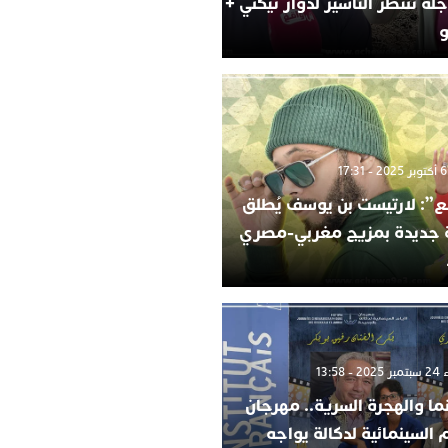
لة تنتظر التأشير لدوار تيكني +
و
”: لارتيست بن يوسف يُطلق
ة جديدة بمزيج مغربي-مصري
 13:58
ما والهجرة السرية.. مهرجان
م السينمائية لدكالة يواجه