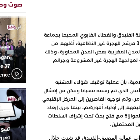
المتوسطي
صوت وص
محمد سعد 
13:02
بإيقاعات 
أبوظبي تح
22:36
العرش الم
 الفنيدق والغطاء الغابوي المحيط بجماعة
بن زايد و
بليونش، من توقيف أزيد من 300 مرشح للهجرة غير النظامية، أغلبهم من
دنيا بوطاز
13:30
الثلاثاء 10 مارس 2026 - :40
بأداء ممي
لمدن المغربية بعض المدن المجاورة، وذلك
agan
يقظة أمنية
19:11
 لمواجهة الهجرة غير المشروعة وجرائم
مثيرة لعمل
e 37
بالجديدة
lence
اتحاد المق
17:27
مية، بأن عملية توقيف هؤلاء المشتبه
بالجديدة 
أمني الذي تم رسمه مسبقا ومكن من إفشال
دورة استثن
ترسيخا لثق
23:18
، وتم توجيه القاصرين إلى المركز الإقليمي
فعاليات ال
مهم إلى أولياء أمورهم، بينما جرى إبعاد
بمركز الا
بالموازاة مع فتح بحث تحت إشراف السلطات
الجمعة 26 ديسمبر 2025 -
ن المحتملين.
تغرق
اب عمالة المضيق-الفنيدق قد شنت خلال