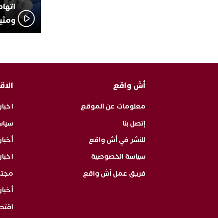
اتهام
ومثير
أش واقع
الاق
معلومات عن الموقع
أخبار
إتصل بنا
سياس
للنشر في أش واقع
أخبا
سياسة الخصوصية
أخبار
فريق عمل آش واقع
مجت
أخبار
إقتص