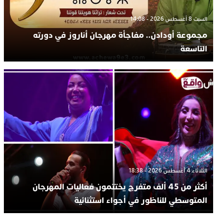
السبت 8 أغسطس 2026 - 14:08
مجموعة أودادن.. مفاجأة مهرجان أناروز في دورته
التاسعة
الثلاثاء 4 أغسطس 2026 - 18:38
أكثر من 45 ألف متفرج يختتمون فعاليات المهرجان
المتوسطي للناظور في أجواء استثنائية