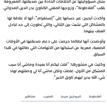
بشأن مسؤوليتها عن الخلافات الحادة بين صديقتها، المعروفة
بلقب “أفلاطونة”، وزوجها المغني الكناوي بدر الدين المدواني.
وأكدت أبحيح، عبر حسابها على “إنستغرام”، أنها لا علاقة لها
بالمشاكل التي نشبت بين الثنائي، والتي تطورت إلى حد تبادل
العنف بينهما.
وأوضحت أنها لطالما حرصت على دعم صديقتها في الأوقات
الصعبة، معربة عن استيائها من الاتهامات التي طالتها في هذا
السياق.
وكتبت في منشورها: “قلت ليكم أنا بعيدة وماشي أنا سبب
المشكل من الأول، غلطت ولكن ماشي أنا لي وصلتهم لهاد
شي، الله يدير ليهم تاويل الخير”.
أفلاطونة
السوشيل ميديا
المغرب
مشاهبر