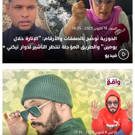
السبت 18 أكتوبر 2025 - 14:35
الحوزية تُوضّح بالصفقات والأرقام: “الإنارة خلال
يومين” والطريق المؤجلة تنتظر التأشير لدوار تيكني +
فيديو
الإثنين 6 أكتوبر 2025 - 17:31