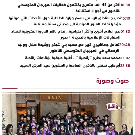
أكثر من 45 ألف متفرج يختتمون فعاليات المهرجان المتوسطي
18:38
للناظور في أجواء استثنائية
تصريح الناطق الرسمي باسم وزارة الداخلية حول الأحداث التي عرفتها
15:10
مؤخرا نقاط العبور المؤدية إلى مدينتي سبتة ومليلية
نحو إعلام أقوى وأكثر احترافية.. نجاح باهر للدورة التكوينية لاتحاد
01:30
المقاولات الإعلامية بالجديدة + صور
تفاعل جماهيري كبير مع سعيد بني شيكر ورشيدة طلال ووليد
20:48
الرحماني في المهرجان المتوسطي للناظور
محمد سعد يطرح “رقصينا” .. أغنية صيفية بإيقاعات راقصة
13:02
أبوظبي تحتفي بالذكرى السابعة والعشرين لعيد العرش المجيد
22:36
بحضور سمو الشيخ زايد بن محمد بن زايد وسمو الشيخ نهيان بن مبارك
دنيا بوطازوت تواصل تألقها الفني وتؤكد مكانتها بأداء مميز في
13:30
صوت وصورة
“كوفرة فالغيس”
يقظة أمنية تنهي كابوس الفتاة القاصر: كواليس مثيرة لعملية تحرير
19:11
رهينتين من قبضة ذي سوابق بالجديدة
اتحاد المقاولات الإعلامية يقود قاطرة التكوين بالجديدة ويستضيف
17:27
الإعلامي سعيد بلفقير في دورة استثنائية