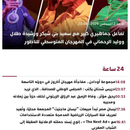
الأحد 2 أغسطس 2026 - 20:48
تفاعل جماهيري كبير مع سعيد بني شيكر ورشيدة طلال
ووليد الرحماني في المهرجان المتوسطي للناظور
24 ساعة
مجموعة أودادن.. مفاجأة مهرجان أناروز في دورته التاسعة
14:08
ادريس شحتان يكتب : المجلس الوطني للصحافة.. الذي نريد
23:07
رحيل مؤثر.. وفاة الزميل عبد الرزاق الزيتوني تخلف حزناً بين زملائه
00:53
ومحبيه
نيسان مصر تبدأ مبيعات “نيسان ماجنيت” المجمعة محليًا، وتُعِيد
17:36
تعريف فئة السيارات الرياضية المدمجة متعددة الاستخدامات
مع « The Next Ad » ، إنوي يُسند حملته الإعلانية المقبلة إلى
16:41
الشباب المغربي