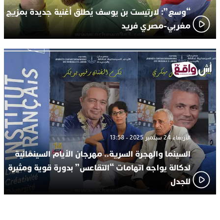
“وسع”: لارتيست بن يوسف يُطلق أغنية جديدة بمزيج
مغربي-مصري فريد
الأربعاء 24 سبتمبر 2025 - 13:58
السينما والهجرة السرية.. مهرجان الأيام السينمائية
لدكالة يواجه اتهامات “التقاعس” بدورة قوية ومثيرة
للجدل