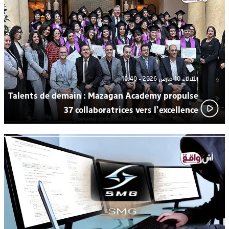
ترسيخا لثقافة ترشيد الموارد المائية.. اختتام فعاليات النسخة الثانية
23:18
من “القرية الذكية للماء” بمركز الاصطياف ببوزنيقة
الثلاثاء 10 مارس 2026 - 10:40
Talents de demain : Mazagan Academy propulse
37 collaboratrices vers l’excellence