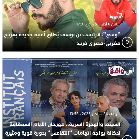
الإثنين 6 أكتوبر 2025 - 17:31
“وسع”: لارتيست بن يوسف يُطلق أغنية جديدة بمزيج
مغربي-مصري فريد
الأربعاء 24 سبتمبر 2025 - 13:58
السينما والهجرة السرية.. مهرجان الأيام السينمائية
لدكالة يواجه اتهامات “التقاعس” بدورة قوية ومثيرة