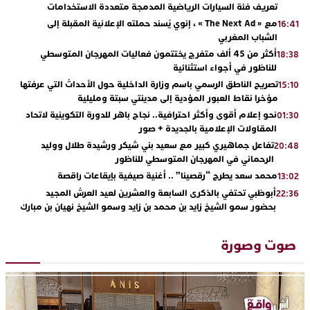
تعريف فئة السيارات الرياضية المدمجة متعددة الاستخدامات
مع « The Next Ad » ، إنوي يُسند حملته الإعلانية المقبلة إلى
16:41
الشباب المغربي
أكثر من 45 ألف متفرج يختتمون فعاليات المهرجان المتوسطي
18:38
للناظور في أجواء استثنائية
تصريح الناطق الرسمي باسم وزارة الداخلية حول الأحداث التي عرفتها
15:10
مؤخرا نقاط العبور المؤدية إلى مدينتي سبتة ومليلية
نحو إعلام أقوى وأكثر احترافية.. نجاح باهر للدورة التكوينية لاتحاد
01:30
المقاولات الإعلامية بالجديدة + صور
تفاعل جماهيري كبير مع سعيد بني شيكر ورشيدة طلال ووليد
20:48
الرحماني في المهرجان المتوسطي للناظور
محمد سعد يطرح “رقصينا” .. أغنية صيفية بإيقاعات راقصة
13:02
أبوظبي تحتفي بالذكرى السابعة والعشرين لعيد العرش المجيد
22:36
بحضور سمو الشيخ زايد بن محمد بن زايد وسمو الشيخ نهيان بن مبارك
دنيا بوطازوت تواصل تألقها الفني وتؤكد مكانتها بأداء مميز في
13:30
“كوفرة فالغيس”
صوت وصورة
يقظة أمنية تنهي كابوس الفتاة القاصر: كواليس مثيرة لعملية تحرير
19:11
رهينتين من قبضة ذي سوابق بالجديدة
اتحاد المقاولات الإعلامية يقود قاطرة التكوين بالجديدة ويستضيف
17:27
الإعلامي سعيد بلفقير في دورة استثنائية