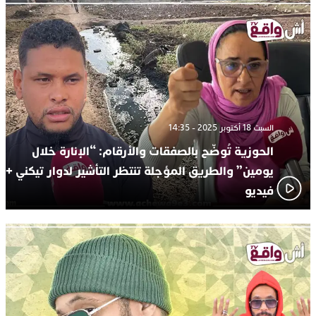
السبت 18 أكتوبر 2025 - 14:35
الحوزية تُوضّح بالصفقات والأرقام: “الإنارة خلال
يومين” والطريق المؤجلة تنتظر التأشير لدوار تيكني +
فيديو