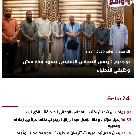
الأربعاء 15 يوليو 2026 - 12:27
بوجدور : رئيس المجلس الإقليمي يتعهد ببناء سكن
وظيفي للأطباء
24 ساعة
ادريس شحتان يكتب : المجلس الوطني للصحافة.. الذي نريد
23:07
رحيل مؤثر.. وفاة الزميل عبد الرزاق الزيتوني تخلف حزناً بين زملائه
00:53
ومحبيه
نيسان مصر تبدأ مبيعات “نيسان ماجنيت” المجمعة محليًا، وتُعِيد
17:36