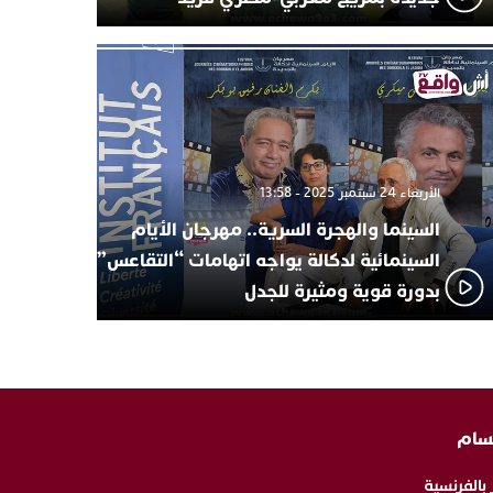
الأربعاء 24 سبتمبر 2025 - 13:58
السينما والهجرة السرية.. مهرجان الأيام
السينمائية لدكالة يواجه اتهامات “التقاعس”
بدورة قوية ومثيرة للجدل
سام
 بالفرنسية