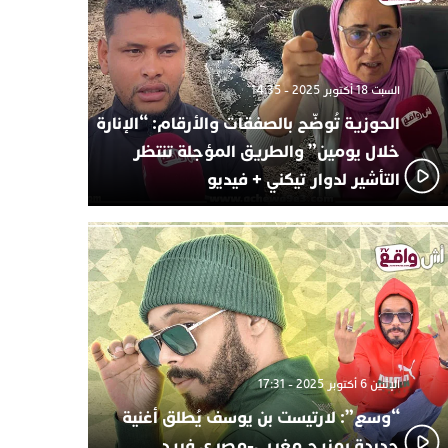
السبت 18 أكتوبر 2025 - 14:35
الحوزية تُوضّح بالصفقات والأرقام: “الإنارة
خلال يومين” والطريق المؤجلة تنتظر
التأشير لدوار تيكني + فيديو
الإثنين 6 أكتوبر 2025 - 17:31
“وسع”: لارتيست بن يوسف يُطلق أغنية
جديدة بمزيج مغربي-مصري فريد