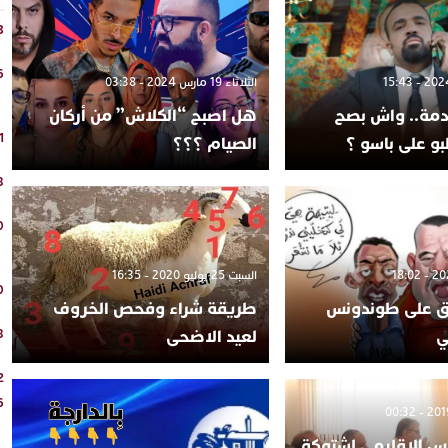
3
6
الثلاثاء 19 مارس 2024 - 03:38
مة.. واش بصح
هل اصبح “الكلاش” من أركان
1
بو على باسو ؟
الصيام ؟؟؟
8
0
السبت 25 يوليو 2020 - 16:35
0
ق على طوندونس
طريقة شراء وفحص الخروف
ي
لعيد الاضحى
8
2
6
س الاقليمي لشتوكة