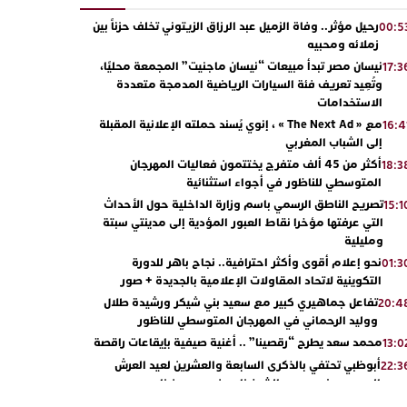
رحيل مؤثر.. وفاة الزميل عبد الرزاق الزيتوني تخلف حزناً بين
00:5
زملائه ومحبيه
نيسان مصر تبدأ مبيعات “نيسان ماجنيت” المجمعة محليًا،
17:3
وتُعِيد تعريف فئة السيارات الرياضية المدمجة متعددة
الاستخدامات
مع « The Next Ad » ، إنوي يُسند حملته الإعلانية المقبلة
16:4
إلى الشباب المغربي
أكثر من 45 ألف متفرج يختتمون فعاليات المهرجان
18:3
المتوسطي للناظور في أجواء استثنائية
تصريح الناطق الرسمي باسم وزارة الداخلية حول الأحداث
15:1
التي عرفتها مؤخرا نقاط العبور المؤدية إلى مدينتي سبتة
ومليلية
نحو إعلام أقوى وأكثر احترافية.. نجاح باهر للدورة
01:3
التكوينية لاتحاد المقاولات الإعلامية بالجديدة + صور
تفاعل جماهيري كبير مع سعيد بني شيكر ورشيدة طلال
20:4
ووليد الرحماني في المهرجان المتوسطي للناظور
محمد سعد يطرح “رقصينا” .. أغنية صيفية بإيقاعات راقصة
13:0
أبوظبي تحتفي بالذكرى السابعة والعشرين لعيد العرش
22:3
المجيد بحضور سمو الشيخ زايد بن محمد بن زايد وسمو
الشيخ نهيان بن مبارك