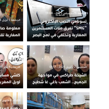
الجمعة 26 ديسمبر 2025 - 13:04
الجمعة 5 أبريل 2024 - 15:43
تسونامي النصب الإلكتروني..
“SMG” تغرق مئات المستثمرين
معلومة صاد
المغاربة وتختفي في لمح البصر
المغاربة تقل
الخميس 22 أبريل 2021 - 01:17
الأربعاء 6 يناير 2021 - 18:02
الشيخة طراكس في مواجهة
كلشي مساب
الجميع.. الشعب باغي غا شطيح
لويل المغرب
الثلاثاء 8 أكتوبر 2019 - 00:32
رئاسة المجل