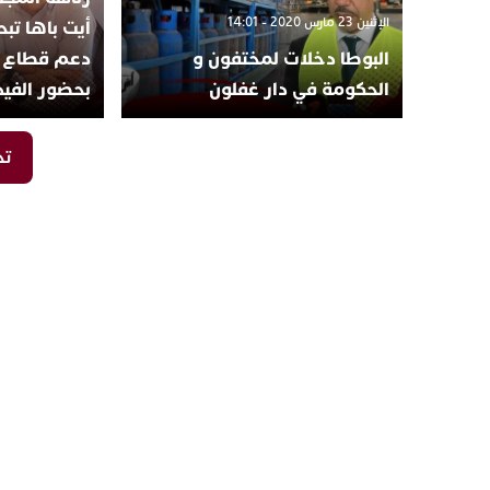
الإثنين 23 مارس 2020 - 14:01
أيت باها تب
البوطا دخلات لمختفون و
دعم قطاع ا
الحكومة في دار غفلون
بحضور الفيد
تح