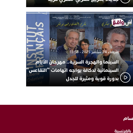
الأربعاء 24 سبتمبر 2025 - 13:58
السينما والهجرة السرية.. مهرجان الأيام
السينمائية لدكالة يواجه اتهامات “التقاعس”
بدورة قوية ومثيرة للجدل
سام
 بالفرنسية