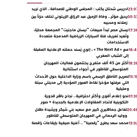
ادريس شحتان يكتب : المجلس الوطني للصحافة.. الذي نريد
23:0
رحيل مؤثر.. وفاة الزميل عبد الرزاق الزيتوني تخلف حزناً بين
00:5
زملائه ومحبيه
نيسان مصر تبدأ مبيعات “نيسان ماجنيت” المجمعة محليًا،
17:3
وتُعِيد تعريف فئة السيارات الرياضية المدمجة متعددة
الاستخدامات
مع « The Next Ad » ، إنوي يُسند حملته الإعلانية المقبلة
16:4
إلى الشباب المغربي
أكثر من 45 ألف متفرج يختتمون فعاليات المهرجان
18:3
المتوسطي للناظور في أجواء استثنائية
تصريح الناطق الرسمي باسم وزارة الداخلية حول الأحداث
15:1
التي عرفتها مؤخرا نقاط العبور المؤدية إلى مدينتي سبتة
ومليلية
نحو إعلام أقوى وأكثر احترافية.. نجاح باهر للدورة
01:3
التكوينية لاتحاد المقاولات الإعلامية بالجديدة + صور
تفاعل جماهيري كبير مع سعيد بني شيكر ورشيدة طلال
20:4
ووليد الرحماني في المهرجان المتوسطي للناظور
محمد سعد يطرح “رقصينا” .. أغنية صيفية بإيقاعات راقصة
13:0
أبوظبي تحتفي بالذكرى السابعة والعشرين لعيد العرش
22:3
المجيد بحضور سمو الشيخ زايد بن محمد بن زايد وسمو