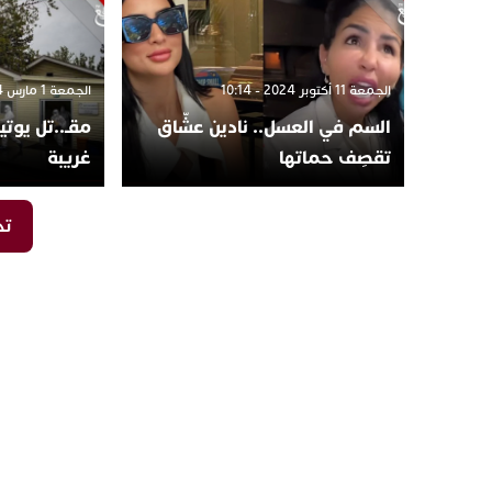
الجمعة 11 أكتوبر 2024 - 10:14
الجمعة 1 مارس 2024 - 18:05
السم في العسل.. نادين عشّاق
مقـ..تل يوت
تقصِف حماتها
غريبة
تح