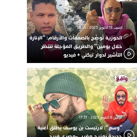
السبت 18 أكتوبر 2025 - 14:35
الحوزية تُوضّح بالصفقات والأرقام: “الإنارة
خلال يومين” والطريق المؤجلة تنتظر
التأشير لدوار تيكني + فيديو
الإثنين 6 أكتوبر 2025 - 17:31
“وسع”: لارتيست بن يوسف يُطلق أغنية
جديدة بمزيج مغربي-مصري فريد