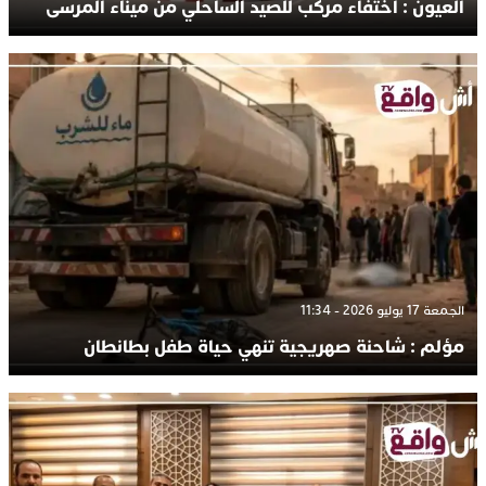
العيون : اختفاء مركب للصيد الساحلي من ميناء المرسى
الجمعة 17 يوليو 2026 - 11:34
مؤلم : شاحنة صهريجية تنهي حياة طفل بطانطان