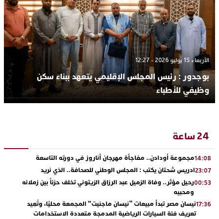
الأربعاء 15 يوليو 2026 - 12:27
بوجدور : رئيس المجلس الإقليمي يتعهد ببناء سكن
وظيفي للأطباء
24 ساعة
مجموعة أودادن.. مفاجأة مهرجان أناروز في دورته التاسعة
14:08
ادريس شحتان يكتب : المجلس الوطني للصحافة.. الذي نريد
23:07
رحيل مؤثر.. وفاة الزميل عبد الرزاق الزيتوني تخلف حزناً بين زملائه
00:53
ومحبيه
نيسان مصر تبدأ مبيعات “نيسان ماجنيت” المجمعة محليًا، وتُعِيد
17:36
تعريف فئة السيارات الرياضية المدمجة متعددة الاستخدامات