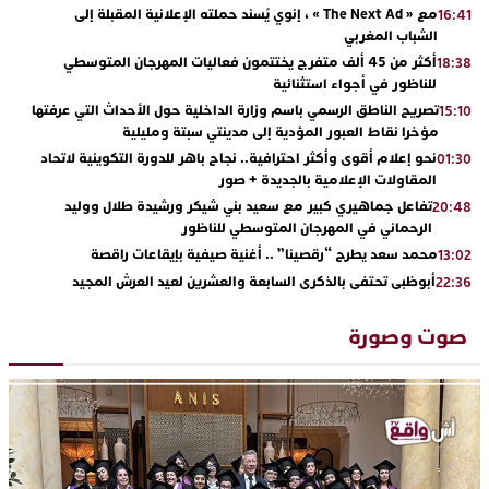
مع « The Next Ad » ، إنوي يُسند حملته الإعلانية المقبلة إلى
16:41
الشباب المغربي
أكثر من 45 ألف متفرج يختتمون فعاليات المهرجان المتوسطي
18:38
للناظور في أجواء استثنائية
تصريح الناطق الرسمي باسم وزارة الداخلية حول الأحداث التي عرفتها
15:10
مؤخرا نقاط العبور المؤدية إلى مدينتي سبتة ومليلية
نحو إعلام أقوى وأكثر احترافية.. نجاح باهر للدورة التكوينية لاتحاد
01:30
المقاولات الإعلامية بالجديدة + صور
تفاعل جماهيري كبير مع سعيد بني شيكر ورشيدة طلال ووليد
20:48
الرحماني في المهرجان المتوسطي للناظور
محمد سعد يطرح “رقصينا” .. أغنية صيفية بإيقاعات راقصة
13:02
أبوظبي تحتفي بالذكرى السابعة والعشرين لعيد العرش المجيد
22:36
بحضور سمو الشيخ زايد بن محمد بن زايد وسمو الشيخ نهيان بن مبارك
دنيا بوطازوت تواصل تألقها الفني وتؤكد مكانتها بأداء مميز في
13:30
صوت وصورة
“كوفرة فالغيس”
يقظة أمنية تنهي كابوس الفتاة القاصر: كواليس مثيرة لعملية تحرير
19:11
رهينتين من قبضة ذي سوابق بالجديدة
اتحاد المقاولات الإعلامية يقود قاطرة التكوين بالجديدة ويستضيف
17:27
الإعلامي سعيد بلفقير في دورة استثنائية