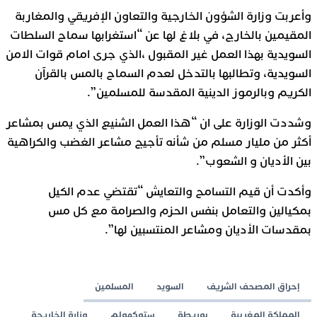
وأعربت وزارة الشؤون الخارجية والتعاون الإفريقي والمغاربة
المقيمين بالخارج، في بلاغ لها عن “استغرابها سماح السلطات
السويدية بهذا العمل غير المقبول ،الذي جرى امام قوات الامن
السويدية، وتطالبها بالتدخل لعدم السماح بالمس بالقرآن
الكريم وبالرموز الدينية المقدسة للمسلمين”.
وشددت الوزارة على ان “هذا العمل الشنيع الذي يمس بمشاعر
أكثر من مليار مسلم من شأنه تأجيج مشاعر الغضب والكراهية
بين الأديان و الشعوب”.
وأكدت أن قيم التسامح والتعايش “تقتضي عدم الكيل
بمكيالين والتعامل بنفس الحزم والصرامة مع كل مس
بمقدسات الأديان ومشاعر المنتسبين لها”.
إحراق المصحف الشريف
السويد
المسلمين
المملكة المغربية
بوريطة
ستوكهولم
وزارة الخاريجة