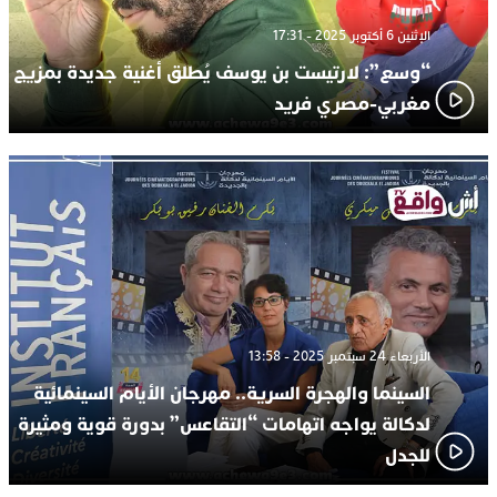
الإثنين 6 أكتوبر 2025 - 17:31
“وسع”: لارتيست بن يوسف يُطلق أغنية جديدة بمزيج
مغربي-مصري فريد
الأربعاء 24 سبتمبر 2025 - 13:58
السينما والهجرة السرية.. مهرجان الأيام السينمائية
لدكالة يواجه اتهامات “التقاعس” بدورة قوية ومثيرة
للجدل