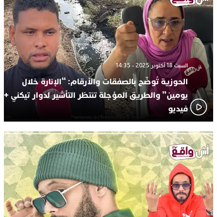
السبت 18 أكتوبر 2025 - 14:35
الحوزية تُوضّح بالصفقات والأرقام: “الإنارة خلال
يومين” والطريق المؤجلة تنتظر التأشير لدوار تيكني +
فيديو