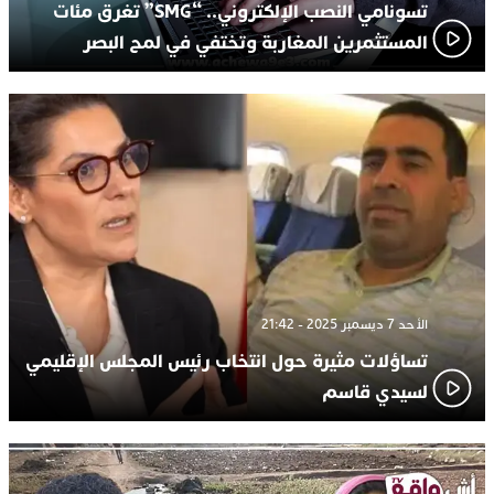
تسونامي النصب الإلكتروني.. “SMG” تغرق مئات
المستثمرين المغاربة وتختفي في لمح البصر
الأحد 7 ديسمبر 2025 - 21:42
تساؤلات مثيرة حول انتخاب رئيس المجلس الإقليمي
لسيدي قاسم